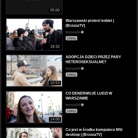
05:00
Warszawski protest kobiet |
[BrzozaTV]
brzoza24
1080p
18:32
ADOPCJA DZIECI PRZEZ PARY
HETEROSEKSUALNE?
brzoza24
1080p
10:53
CO DENERWUJE LUDZI W
WARSZAWIE
brzoza24
1080p
14:00
Co jest w środku komputera MSI
desktop | [BrzozaTV]