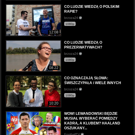
CO LUDZIE WIEDZĄ O POLSKIM
RAPIE?
brzoza24
1080p
12:08
CO LUDZIE WIEDZĄ O
PREZERWATYWACH?
brzoza24
1080p
08:22
CO OZNACZAJĄ SŁOWA:
ŚWISZCZYPAŁA i WIELE INNYCH
brzoza24
1080p
10:20
WOW! LEWANDOWSKI BĘDZIE
MUSIAŁ WYBERAĆ POMIĘDZY
KADRĄ, A KLUBEM? HAALAND
OSZUKANY...
FootballTV