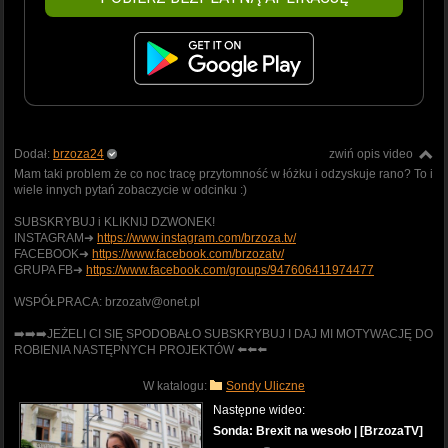
Dodał:
brzoza24
zwiń opis video
Mam taki problem że co noc tracę przytomność w łóżku i odzyskuje rano? To i
wiele innych pytań zobaczycie w odcinku :)
SUBSKRYBUJ i KLIKNIJ DZWONEK!
INSTAGRAM➜
https://www.instagram.com/brzoza.tv/
FACEBOOK➜
https://www.facebook.com/brzozatv/
GRUPA FB➜
https://www.facebook.com/groups/947606411974477
WSPÓŁPRACA: brzozatv@onet.pl
➡️➡️➡️JEŻELI CI SIĘ SPODOBAŁO SUBSKRYBUJ I DAJ MI MOTYWACJĘ DO
ROBIENIA NASTĘPNYCH PROJEKTÓW ⬅️⬅️⬅️
W katalogu:
Sondy Uliczne
Następne wideo:
Sonda: Brexit na wesoło | [BrzozaTV]