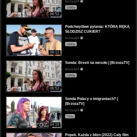
brzoza24
1080p
06:52
Podchwytliwe pytania: KTÓRĄ RĘKĄ
SŁODZISZ CUKIER?
brzoza24
1080p
08:12
Sonda: Brexit na wesoło | [BrzozaTV]
brzoza24
1080p
06:52
Sonda Polacy o imigrantach? |
[BrzozaTV]
brzoza24
720p
04:19
Popek. Każda z blizn (2022) Cały film