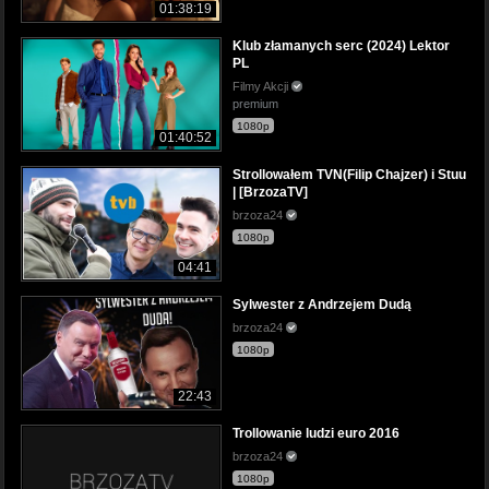
01:38:19
Klub złamanych serc (2024) Lektor
PL
Filmy Akcji
premium
1080p
01:40:52
Strollowałem TVN(Filip Chajzer) i Stuu
| [BrzozaTV]
brzoza24
1080p
04:41
Sylwester z Andrzejem Dudą
brzoza24
1080p
22:43
Trollowanie ludzi euro 2016
brzoza24
1080p