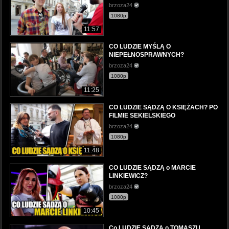
brzoza24
1080p
11:57
CO LUDZIE MYŚLĄ O
NIEPEŁNOSPRAWNYCH?
brzoza24
1080p
11:25
CO LUDZIE SĄDZĄ O KSIĘŻACH? PO
FILMIE SEKIELSKIEGO
brzoza24
1080p
11:48
CO LUDZIE SĄDZĄ o MARCIE
LINKIEWICZ?
brzoza24
1080p
10:45
Co LUDZIE SĄDZĄ o TOMASZU