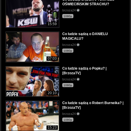
OŚWIECIŃSKIM STRACHU?
brzoza24
1080p
15:59
Co ludzie sądzą o DANIELU
MAGICALU?
brzoza24
1080p
07:03
Co ludzie sądzą o Popku? |
[BrzozaTV]
brzoza24
1080p
20:10
Co ludzie sądzą o Robert Burneika? |
[BrzozaTV]
brzoza24
1080p
15:23