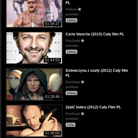
PL
Netlook
premium
1080p
01:06:37
Carte blanche (2015) Cały film PL
KinoSwiat
premium
1080p
01:44:53
Dziewczyna z szafy (2012) Cały film
PL
KinoSwiat
premium
1080p
01:28:46
Zabić bobra (2012) Cały Film PL
KinoSwiat
premium
720p
01:38:04