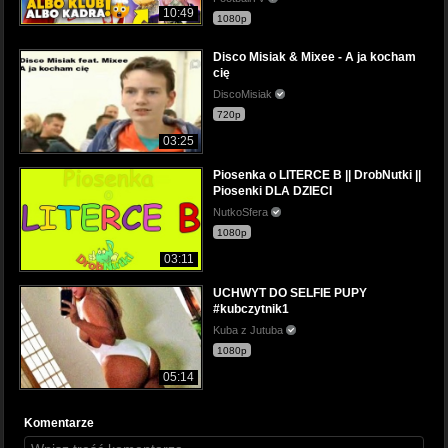
10:49
1080p
Disco Misiak & Mixee - A ja kocham
cię
DiscoMisiak
720p
03:25
Piosenka o LITERCE B || DrobNutki ||
Piosenki DLA DZIECI
NutkoSfera
1080p
03:11
UCHWYT DO SELFIE PUPY
#kubczytnik1
Kuba z Jutuba
1080p
05:14
Komentarze