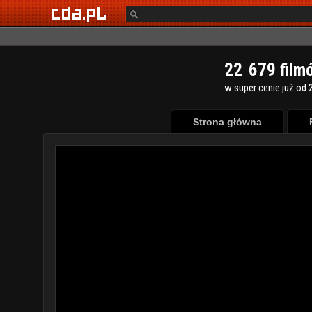
2
2
6
7
9
film
w super cenie już od 2
Strona główna