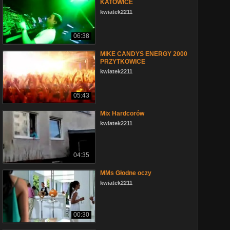
KATOWICE
kwiatek2211
06:38
MIKE CANDYS ENERGY 2000
PRZYTKOWICE
kwiatek2211
05:43
Mix Hardcorów
kwiatek2211
04:35
MMs Głodne oczy
kwiatek2211
00:30