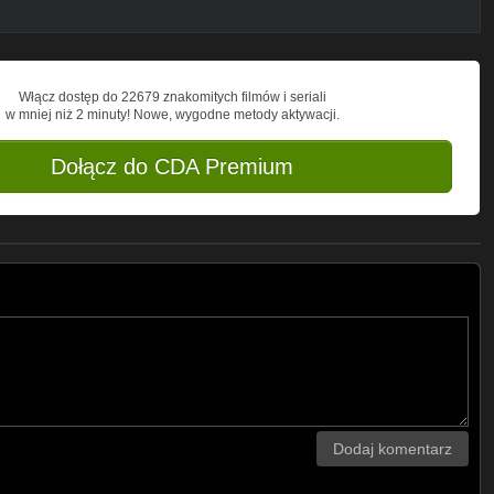
Włącz dostęp do 22679 znakomitych filmów i seriali
w mniej niż 2 minuty! Nowe, wygodne metody aktywacji.
Dołącz do CDA Premium
Dodaj komentarz