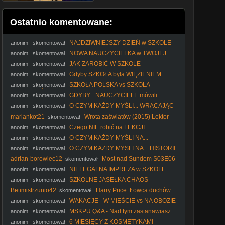
Ostatnio komentowane:
NAJDZIWNIEJSZY DZIEŃ w SZKOLE
anonim
skomentował
NOWA NAUCZYCIELKA w TWOJEJ
anonim
skomentował
SZKOLE
JAK ZAROBIĆ W SZKOLE
anonim
skomentował
Gdyby SZKOŁA była WIĘZIENIEM
anonim
skomentował
SZKOŁA POLSKA vs SZKOŁA
anonim
skomentował
AMERYKAŃSKA
GDYBY... NAUCZYCIELE mówili
anonim
skomentował
PRAWDĘ
O CZYM KAŻDY MYŚLI... WRACAJĄC
anonim
skomentował
ZE SZKOŁY
mariankot21
Wrota zaświatów (2015) Lektor
skomentował
PL
Czego NIE robić na LEKCJI
anonim
skomentował
O CZYM KAŻDY MYŚLI NA...
anonim
skomentował
SPRAWDZIANIE
O CZYM KAŻDY MYŚLI NA... HISTORII
anonim
skomentował
adrian-borowiec12
Most nad Sundem S03E06
skomentował
Lektor PL
NIELEGALNA IMPREZA w SZKOLE:
anonim
skomentował
PART 2
SZKOLNE JASEŁKA CHAOS
anonim
skomentował
Betimistrzunio42
Harry Price: Łowca duchów
skomentował
(2015) Lektor PL
WAKACJE - W MIEŚCIE vs NA OBOZIE
anonim
skomentował
MSKPU Q&A - Nad tym zastanawiasz
anonim
skomentował
się zanim zaaplikujesz
6 MIESIĘCY Z KOSMETYKAMI
anonim
skomentował