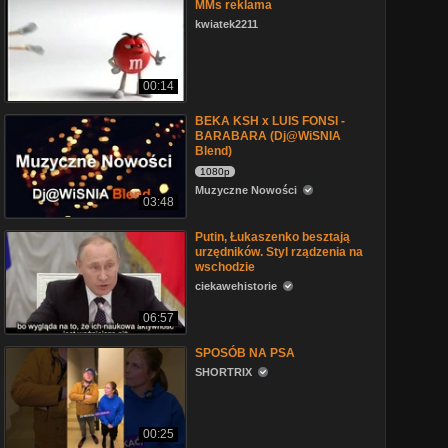
MMs reklama
kwiatek2211
00:14
BEKA KSH x LUIS FONSI -
BARABARA (Dj@WiSNIA
Blend)
1080p
Muzyczne Nowości
03:48
Putin, Łukaszenko besztają
urzędników. Styl rządzenia na
wschodzie
ciekawehistorie
06:57
SPOSÓB NA PSA
SHORTRIX
00:25