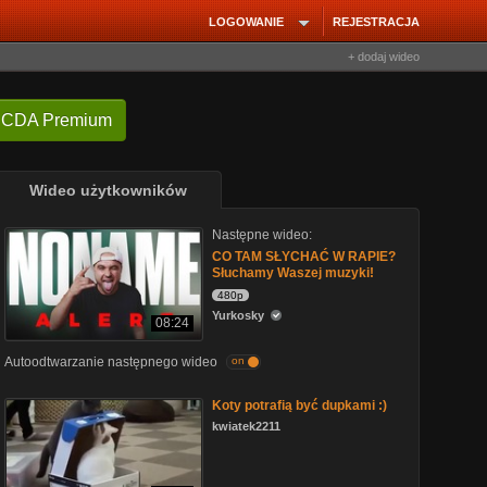
LOGOWANIE
REJESTRACJA
+ dodaj wideo
 CDA Premium
Wideo użytkowników
Następne wideo:
CO TAM SŁYCHAĆ W RAPIE?
Słuchamy Waszej muzyki!
480p
Yurkosky
08:24
Autoodtwarzanie następnego wideo
on
Koty potrafią być dupkami :)
kwiatek2211