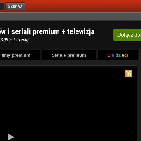
ów i seriali premium + telewizja
Dołącz
do
3,99 zł / miesiąc
Filmy premium
Seriale premium
Dla dzieci