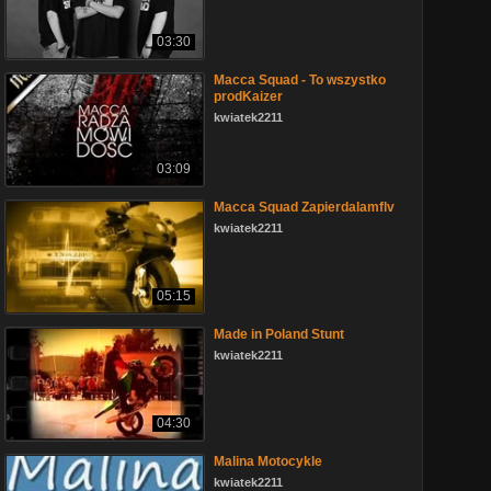
03:30
Macca Squad - To wszystko
prodKaizer
kwiatek2211
03:09
Macca Squad Zapierdalamflv
kwiatek2211
05:15
Made in Poland Stunt
kwiatek2211
04:30
Malina Motocykle
kwiatek2211