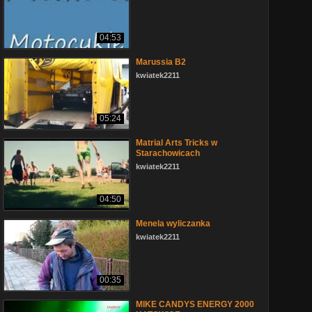
04:53
Marussia B2
kwiatek2211
05:24
Matrial Arts Tricks w
Starachowicach
kwiatek2211
04:50
Menela wyliczanka
kwiatek2211
00:35
MIKE CANDYS ENERGY 2000