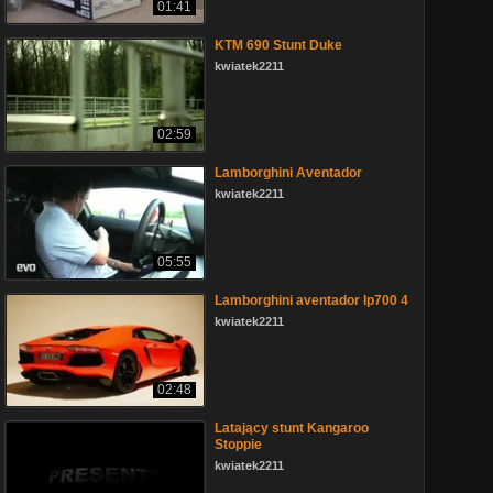
01:41
KTM 690 Stunt Duke
kwiatek2211
02:59
Lamborghini Aventador
kwiatek2211
05:55
Lamborghini aventador lp700 4
kwiatek2211
02:48
Latający stunt Kangaroo
Stoppie
kwiatek2211