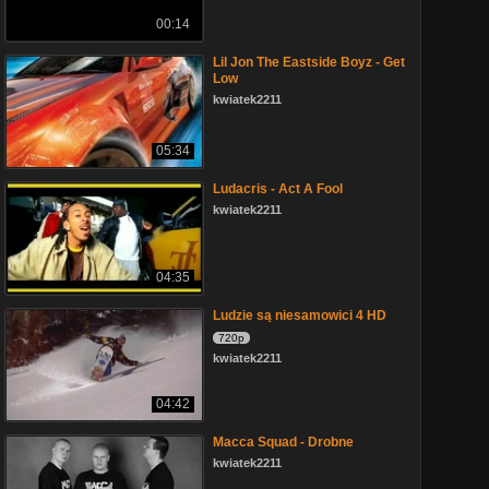
00:14
Lil Jon The Eastside Boyz - Get
Low
kwiatek2211
05:34
Ludacris - Act A Fool
kwiatek2211
04:35
Ludzie są niesamowici 4 HD
720p
kwiatek2211
04:42
Macca Squad - Drobne
kwiatek2211