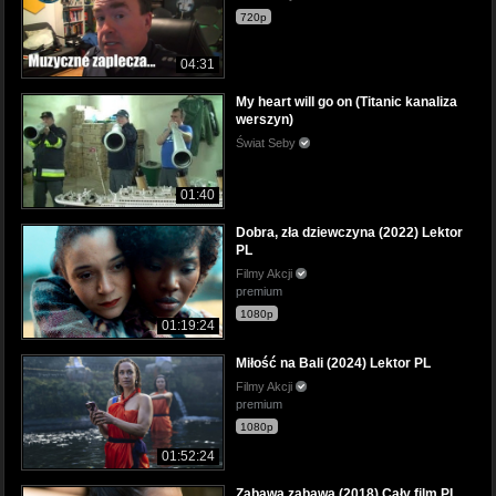
720p
04:31
My heart will go on (Titanic kanaliza
werszyn)
Świat Seby
01:40
Dobra, zła dziewczyna (2022) Lektor
PL
Filmy Akcji
premium
1080p
01:19:24
Miłość na Bali (2024) Lektor PL
Filmy Akcji
premium
1080p
01:52:24
Zabawa zabawa (2018) Cały film PL