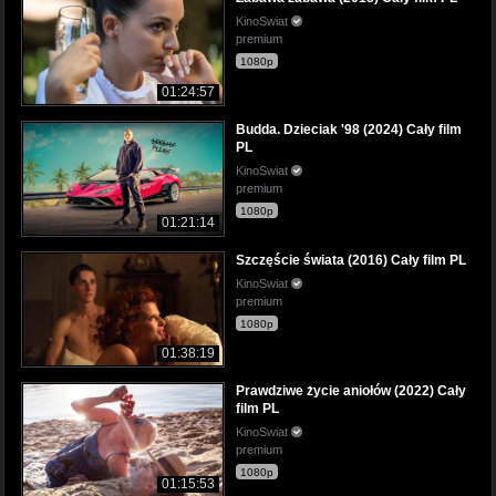
KinoSwiat
premium
1080p
01:24:57
Budda. Dzieciak '98 (2024) Cały film
PL
KinoSwiat
premium
1080p
01:21:14
Szczęście świata (2016) Cały film PL
KinoSwiat
premium
1080p
01:38:19
Prawdziwe życie aniołów (2022) Cały
film PL
KinoSwiat
premium
1080p
01:15:53