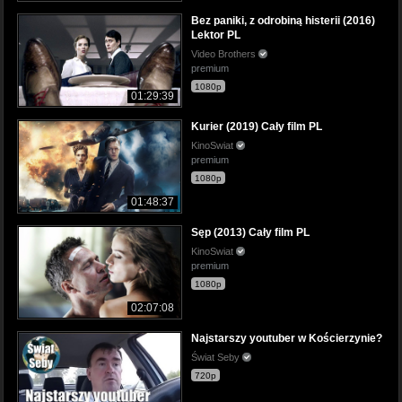
Bez paniki, z odrobiną histerii (2016)
Lektor PL
Video Brothers
premium
1080p
01:29:39
Kurier (2019) Cały film PL
KinoSwiat
premium
1080p
01:48:37
Sęp (2013) Cały film PL
KinoSwiat
premium
1080p
02:07:08
Najstarszy youtuber w Kościerzynie?
Świat Seby
720p