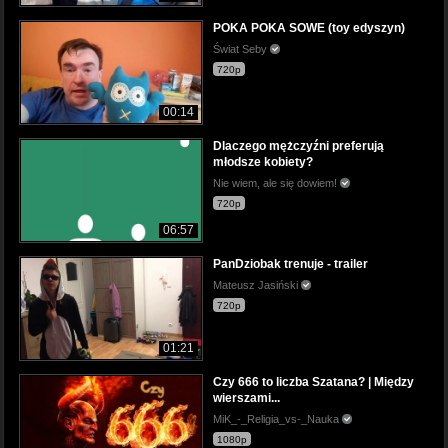
POKA POKA SOWE (toy edyszyn)
Świat Seby
720p
00:14
Dlaczego mężczyźni preferują
młodsze kobiety?
Nie wiem, ale się dowiem!
720p
06:57
PanDziobak trenuje - trailer
Mateusz Jasiński
720p
01:21
Czy 666 to liczba Szatana? | Między
wierszami...
MiK_-_Religia_vs-_Nauka
1080p