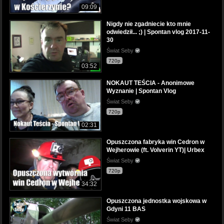
09:09
Nigdy nie zgadniecie kto mnie
odwiedził... ;) | Spontan vlog 2017-11-
30
Świat Seby
720p
03:52
NOKAUT TEŚCIA - Anonimowe
Wyznanie | Spontan Vlog
Świat Seby
720p
02:31
Opuszczona fabryka win Cedron w
Wejherowie (ft. Volverin YT)| Urbex
Świat Seby
720p
34:32
Opuszczona jednostka wojskowa w
Gdyni 11 BAS
Świat Seby