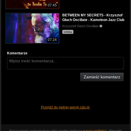
07:45
BETWEEN MY SECRETS - Krzysztof
Głuch Oscillate - Kameleon Jazz Club
Krzysztof Głuch Oscillate
1080p
07:24
Komentarze
Zamieść komentarz
Przejdź do pełnej wersji cda.pl
Nasz serwis wykorzystuje pliki cookie (zobacz
naszą politykę
). Warunki