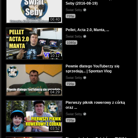
Seby (2016-08-19)
Świat Seby
720p
06:40
Pellet, Acta 2.0, Manta, ...
Świat Seby
1080p
10:12
Pewnie dlatego YouTuberzy się
sprzedają... | Spontan Vlog
Świat Seby
720p
04:29
Pierwszy piknik rowerowy z córką
oraz ...
Świat Seby
720p
03:52