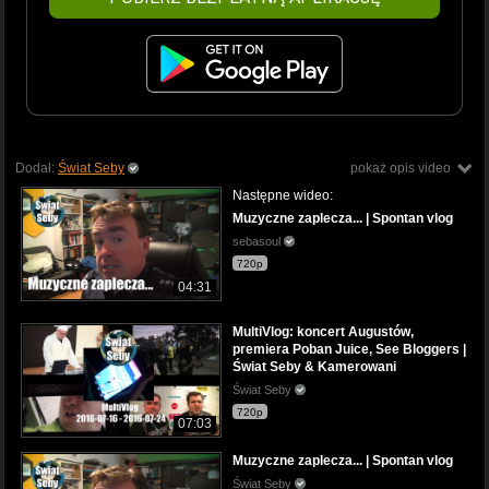
Dodał:
Świat Seby
pokaż opis video
Następne wideo:
Muzyczne zaplecza... | Spontan vlog
sebasoul
720p
04:31
MultiVlog: koncert Augustów,
premiera Poban Juice, See Bloggers |
Świat Seby & Kamerowani
Świat Seby
720p
07:03
Muzyczne zaplecza... | Spontan vlog
Świat Seby