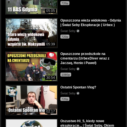
720p
05:05
Opuszczona wieża widokowa - Gdynia
| Świat Seby Eksploracje ( Urbex )
Świat Seby
720p
05:39
Opuszczone przedszkole na
cmentarzu (UrbexDiver wraz z
Jaczaq, Henio i Paweł)
Świat Seby
1080p
30:54
Ostatni Spontan Vlog?
Świat Seby
720p
02:17
Oszustwo Hi_5, kiedy nowe
eksploracje... | Świat Seby, Okiem