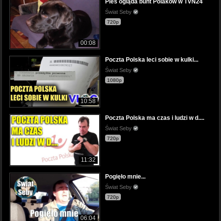
Pies ogląda bunt Polaków w TVN24
Świat Seby
720p
00:08
Poczta Polska leci sobie w kulki...
Świat Seby
1080p
10:58
Poczta Polska ma czas i ludzi w d....
Świat Seby
720p
11:32
Pogięło mnie...
Świat Seby
720p
06:04