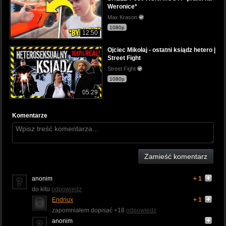
Weronice*
Max Krason
1080p
12:50
Ojciec Mikołaj - ostatni ksiądz hetero |
Street Fight
Street Fight
1080p
05:29
Komentarze
Zamieść komentarz
anonim
+ 1
do kitu
odpowiedz
Endriux
+ 1
zapomniałem dopisać +18
odpowiedz
anonim