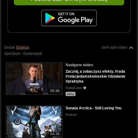
Dodał:
Endriux
zwiń opis video
Spectrum - Duderstadt
Następne wideo:
Zacznij, a zobaczysz efekty. #rada
#relacjedamskomeskie #działanie
#praktyka
RafalZuber
00:46
480p
Sonata Arctica - Still Loving You
Endriux
04:36