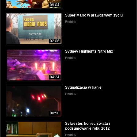
09:04
Super Mario w prawdziwym życiu
Endriux
02:08
Sydney Highlights Nitro Mix
Endriux
04:24
Sygnalizacja w Iranie
Endriux
00:50
Sylwester, koniec świata i
podsumowanie roku 2012
Endriux