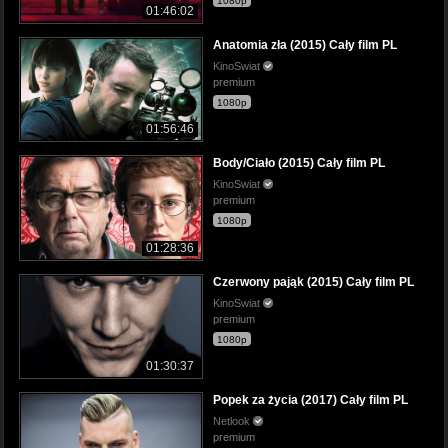
1080p
01:46:02
Anatomia zła (2015) Cały film PL
KinoSwiat
premium
1080p
01:56:46
Body/Ciało (2015) Cały film PL
KinoSwiat
premium
1080p
01:28:36
Czerwony pająk (2015) Cały film PL
KinoSwiat
premium
1080p
01:30:37
Popek za życia (2017) Cały film PL
Netlook
premium