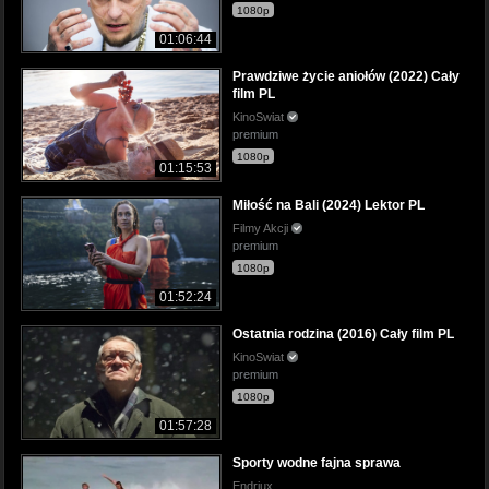
1080p
01:06:44
Prawdziwe życie aniołów (2022) Cały
film PL
KinoSwiat
premium
1080p
01:15:53
Miłość na Bali (2024) Lektor PL
Filmy Akcji
premium
1080p
01:52:24
Ostatnia rodzina (2016) Cały film PL
KinoSwiat
premium
1080p
01:57:28
Sporty wodne fajna sprawa
Endriux