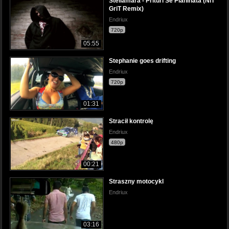
Stellamara - Prituri Se Planinata (NiT
GriT Remix)
Endriux
720p
05:55
Stephanie goes drifting
Endriux
720p
01:31
Stracił kontrolę
Endriux
480p
00:21
Straszny motocykl
Endriux
03:16