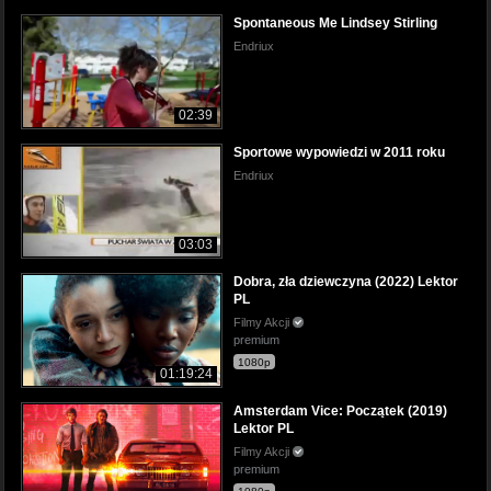
Spontaneous Me Lindsey Stirling
Endriux
02:39
Sportowe wypowiedzi w 2011 roku
Endriux
03:03
Dobra, zła dziewczyna (2022) Lektor
PL
Filmy Akcji
premium
1080p
01:19:24
Amsterdam Vice: Początek (2019)
Lektor PL
Filmy Akcji
premium