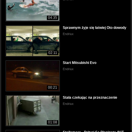
04:35
Sprawnym żyje się łatwiej Oto dowody
Endriux
02:11
Start Mitsubishi Evo
Endriux
00:21
Stała czekając na przeznaczenie
Endriux
01:08