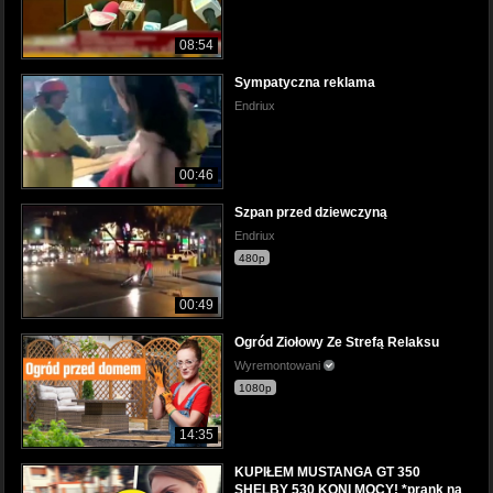
08:54
Sympatyczna reklama
Endriux
00:46
Szpan przed dziewczyną
Endriux
480p
00:49
Ogród Ziołowy Ze Strefą Relaksu
Wyremontowani
1080p
14:35
KUPIŁEM MUSTANGA GT 350
SHELBY 530 KONI MOCY! *prank na