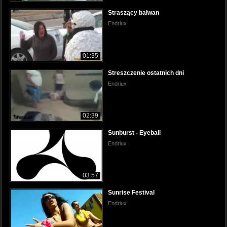
Straszący bałwan
Endriux
01:35
Streszczenie ostatnich dni
Endriux
02:39
Sunburst - Eyeball
Endriux
03:57
Sunrise Festival
Endriux