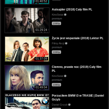
01:40:52
Autsajder (2018) Cały film PL
KinoSwiat
premium
1080p
01:29:24
Życie jest wspaniałe (2018) Lektor PL
Filmy Akcji
premium
1080p
01:37:09
Ciemno, prawie noc (2019) Cały film
PL
KinoSwiat
premium
1080p
01:49:04
Porzuciłem BMW i3 w TRASIE | Daniel
Grzyb
Daniel Grzyb