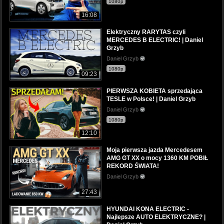
1080p
16:08
Elektryczny RARYTAS czyli
MERCEDES B ELECTRIC! | Daniel
Grzyb
Daniel Grzyb
1080p
09:23
PIERWSZA KOBIETA sprzedająca
TESLE w Polsce! | Daniel Grzyb
Daniel Grzyb
1080p
12:10
Moja pierwsza jazda Mercedesem
AMG GT XX o mocy 1360 KM POBIŁ
REKORD ŚWIATA!
Daniel Grzyb
27:43
HYUNDAI KONA ELECTRIC -
Najlepsze AUTO ELEKTRYCZNE? |