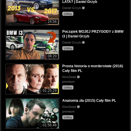
LATA? | Daniel Grzyb
Daniel Grzyb
1080p
24:56
Początek MOJEJ PRZYGODY z BMW
i3 | Daniel Grzyb
Daniel Grzyb
1080p
08:20
Prosta historia o morderstwie (2016)
Cały film PL
KinoSwiat
premium
1080p
01:25:29
Anatomia zła (2015) Cały film PL
KinoSwiat
premium
1080p
01:56:46