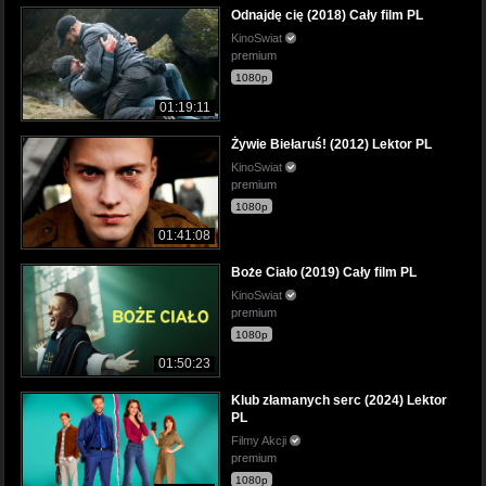
Odnajdę cię (2018) Cały film PL
KinoSwiat
premium
1080p
01:19:11
Żywie Biełaruś! (2012) Lektor PL
KinoSwiat
premium
1080p
01:41:08
Boże Ciało (2019) Cały film PL
KinoSwiat
premium
1080p
01:50:23
Klub złamanych serc (2024) Lektor
PL
Filmy Akcji
premium
1080p