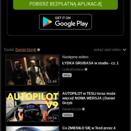
POBIERZ BEZPŁATNĄ APLIKACJĘ
Dodał:
Daniel Grzyb
pokaż opis video
Następne wideo:
ŁYDKA GRUBASA w studio - cz. 1
LydkaGrubasa
480p
01:44
AUTOPILOT w TESLI teraz może
więcej! NOWA WERSJA | Daniel
Grzyb
Daniel Grzyb
1080p
09:54
Co ZMIENIŁO SIĘ w Tesli przez 4