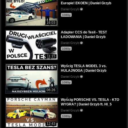
Europie! EKOEN | Daniel Grzyb
Daniel Grzyb
1080p
16:03
Adapter CCS do Tesli - TEST
ŁADOWANIA | Daniel Grzyb
Daniel Grzyb
1080p
11:15
Wyścig TESLA MODEL 3 vs.
HULAJNOGA | Daniel Grzyb
Daniel Grzyb
1080p
06:26
Wyścig PORSCHE VS. TESLA - KTO
WYGRA? | Daniel Grzyb ft. HI_5
Daniel Grzyb
1080p
12:43