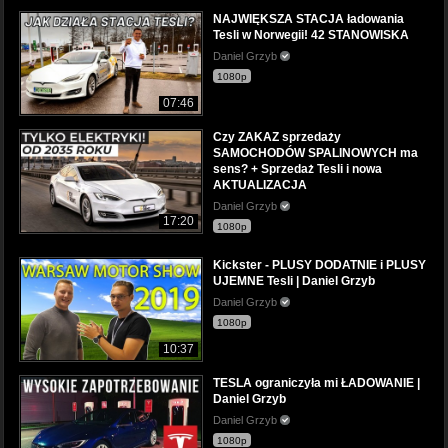
NAJWIĘKSZA STACJA ładowania
Tesli w Norwegii! 42 STANOWISKA
Daniel Grzyb
1080p
07:46
Czy ZAKAZ sprzedaży
SAMOCHODÓW SPALINOWYCH ma
sens? + Sprzedaż Tesli i nowa
AKTUALIZACJA
Daniel Grzyb
17:20
1080p
Kickster - PLUSY DODATNIE i PLUSY
UJEMNE Tesli | Daniel Grzyb
Daniel Grzyb
1080p
10:37
TESLA ograniczyła mi ŁADOWANIE |
Daniel Grzyb
Daniel Grzyb
1080p