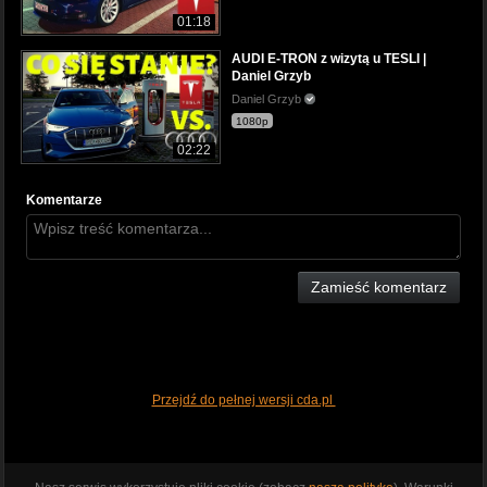
01:18
AUDI E-TRON z wizytą u TESLI |
Daniel Grzyb
Daniel Grzyb
1080p
02:22
Komentarze
Zamieść komentarz
Przejdź do pełnej wersji cda.pl