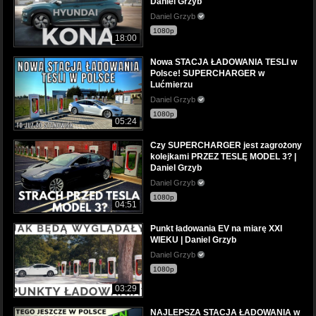
Daniel Grzyb
Daniel Grzyb
1080p
18:00
Nowa STACJA ŁADOWANIA TESLI w
Polsce! SUPERCHARGER w
Lućmierzu
Daniel Grzyb
1080p
05:24
Czy SUPERCHARGER jest zagrożony
kolejkami PRZEZ TESLĘ MODEL 3? |
Daniel Grzyb
Daniel Grzyb
1080p
04:51
Punkt ładowania EV na miarę XXI
WIEKU | Daniel Grzyb
Daniel Grzyb
1080p
03:29
NAJLEPSZA STACJA ŁADOWANIA w