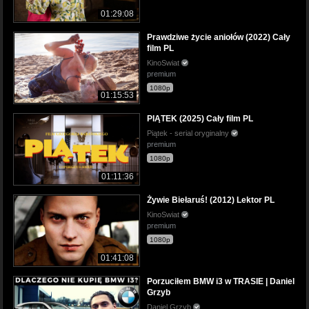
01:29:08
Prawdziwe życie aniołów (2022) Cały
film PL
KinoSwiat
premium
1080p
01:15:53
PIĄTEK (2025) Cały film PL
Piątek - serial oryginalny
premium
1080p
01:11:36
Żywie Biełaruś! (2012) Lektor PL
KinoSwiat
premium
1080p
01:41:08
Porzuciłem BMW i3 w TRASIE | Daniel
Grzyb
Daniel Grzyb