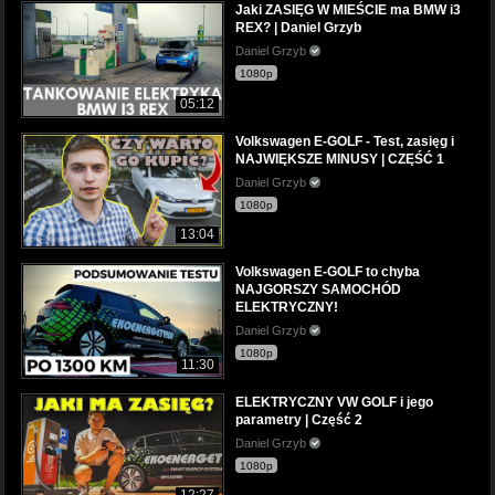
Jaki ZASIĘG W MIEŚCIE ma BMW i3
REX? | Daniel Grzyb
Daniel Grzyb
1080p
05:12
Volkswagen E-GOLF - Test, zasięg i
NAJWIĘKSZE MINUSY | CZĘŚĆ 1
Daniel Grzyb
1080p
13:04
Volkswagen E-GOLF to chyba
NAJGORSZY SAMOCHÓD
ELEKTRYCZNY!
Daniel Grzyb
1080p
11:30
ELEKTRYCZNY VW GOLF i jego
parametry | Część 2
Daniel Grzyb
1080p
12:27