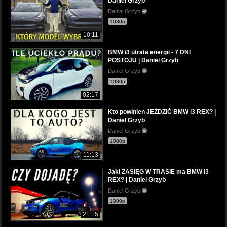
Daniel Grzyb
Daniel Grzyb
1080p
10:11
BMW i3 utrata energii - 7 DNI
POSTOJU | Daniel Grzyb
Daniel Grzyb
1080p
02:17
Kto powinien JEŹDZIĆ BMW i3 REX? |
Daniel Grzyb
Daniel Grzyb
1080p
11:13
Jaki ZASIĘG W TRASIE ma BMW i3
REX? | Daniel Grzyb
Daniel Grzyb
1080p
21:15