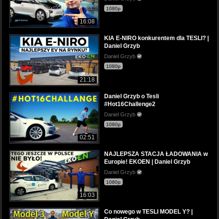
1080p
16:08
KIA E-NIRO konkurentem dla TESLI? |
Daniel Grzyb
Daniel Grzyb
1080p
21:18
Daniel Grzyb o Tesli
#Hot16Challenge2
Daniel Grzyb
1080p
02:51
NAJLEPSZA STACJA ŁADOWANIA w
Europie! EKOEN | Daniel Grzyb
Daniel Grzyb
1080p
16:03
Co nowego w TESLI MODEL Y? |