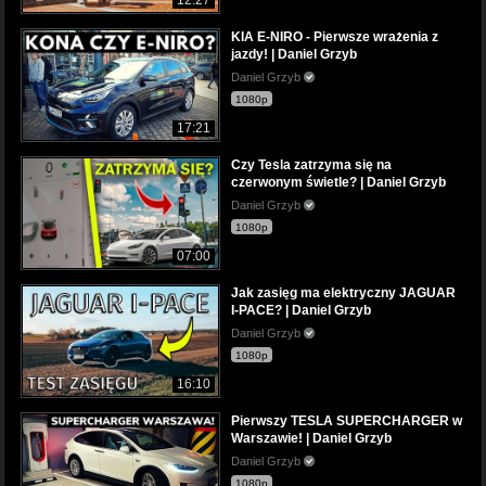
KIA E-NIRO - Pierwsze wrażenia z
jazdy! | Daniel Grzyb
Daniel Grzyb
1080p
17:21
Czy Tesla zatrzyma się na
czerwonym świetle? | Daniel Grzyb
Daniel Grzyb
1080p
07:00
Jak zasięg ma elektryczny JAGUAR
I-PACE? | Daniel Grzyb
Daniel Grzyb
1080p
16:10
Pierwszy TESLA SUPERCHARGER w
Warszawie! | Daniel Grzyb
Daniel Grzyb
1080p