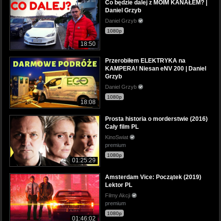
Co będzie dalej z MOIM KANAŁEM? |
Daniel Grzyb
Daniel Grzyb
1080p
18:50
Przerobiłem ELEKTRYKA na
KAMPERA! Niesan eNV 200 | Daniel
Grzyb
Daniel Grzyb
1080p
18:08
Prosta historia o morderstwie (2016)
Cały film PL
KinoSwiat
premium
1080p
01:25:29
Amsterdam Vice: Początek (2019)
Lektor PL
Filmy Akcji
premium
1080p
01:46:02