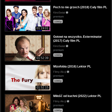
Pech to nie grzech (2018) Cały film PL
KinoSwiat
premium
1080p
01:19:01
Gotowi na wszystko. Exterminator
(2017) Cały film PL
KinoSwiat
premium
1080p
01:52:39
Mizofobia (2016) Lektor PL
Filmy Akcji
premium
1080p
01:52:15
Miłość od kuchni (2022) Lektor PL
Filmy Akcji
premium
1080p