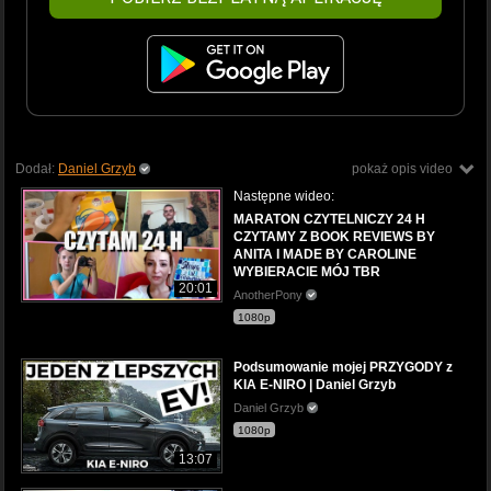
Dodał:
Daniel Grzyb
pokaż opis video
Następne wideo:
MARATON CZYTELNICZY 24 H
CZYTAMY Z BOOK REVIEWS BY
ANITA I MADE BY CAROLINE
WYBIERACIE MÓJ TBR
20:01
AnotherPony
1080p
Podsumowanie mojej PRZYGODY z
KIA E-NIRO | Daniel Grzyb
Daniel Grzyb
1080p
13:07