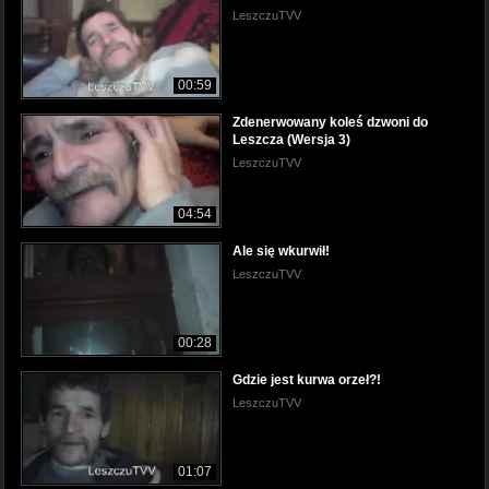
LeszczuTVV
00:59
Zdenerwowany koleś dzwoni do
Leszcza (Wersja 3)
LeszczuTVV
04:54
Ale się wkurwił!
LeszczuTVV
00:28
Gdzie jest kurwa orzeł?!
LeszczuTVV
01:07