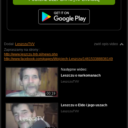
Dodał:
LeszczuTVV
zwiń opis video
Zapraszamy na strony :
http://www.leszczu.tnb.pl/news.php
http://www.facebook.com/pages/Wojciech-Leszczu/146153388836149
Następne wideo:
Leszczu o narkomanach
LeszczuTVV
00:19
Leszczu o Eldo i jego uszach
LeszczuTVV