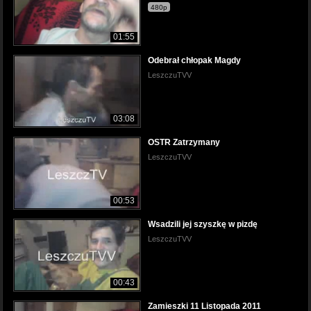
480p
01:55
Odebrał chłopak Magdy
LeszczuTVV
03:08
OSTR Zatrzymany
LeszczuTVV
00:53
Wsadzili jej szyszkę w pizdę
LeszczuTVV
00:43
Zamieszki 11 Listopada 2011