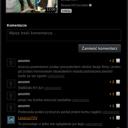
BeautyOfChocolate
12:00
1080p
Komentarze
Zamieść komentarz
anonim
+ 2
leszczu powinienes zostac prezydentem sledze twoje filmy i jestes
git zostan honorowym obywatelem miasta jedrzejowa pierdol
barbi az sie zgarbi
odpowiedz
anonim
+ 2
ŚWIŃSKI RYJU!
odpowiedz
anonim
+ 1
polać mu trzeba niszczyć pedałów
odpowiedz
anonim
+ 1
Pederasta jesteś ej leszczu pedał jesteś komu ciągłeś
odpowiedz
LeszczuTVV
+ 1
To pozostaje ci tylko nie oglądanie już tego
odpowiedz