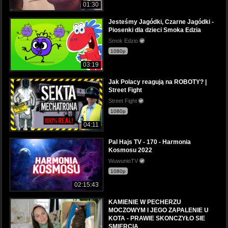
01:30
Jesteśmy Jagódki, Czarne Jagódki -
Piosenki dla dzieci Smoka Edzia
Smok Edzio
1080p
03:19
Jak Polacy reagują na ROBOTY? |
Street Fight
Street Fight
1080p
04:11
Pal Hajs TV - 170 - Harmonia
Kosmosu 2022
WuwunioTV
1080p
02:15:43
KAMIENIE W PECHERZU
MOCZOWYM I JEGO ZAPALENIE U
KOTA - PRAWIE SKONCZYŁO SIE
SMIERCIA