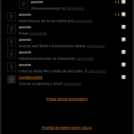
anonim
+ 1
chuuuuuuuuuuuju ryj
odpowiedz
anonim
+ 1
lubie leszcza ale to juz nudne jest
odpowiedz
anonim
Polak
odpowiedz
anonim
leszczu weź filmik o Kononowiczu please
odpowiedz
anonim
hahahahahaha weź se dziewuche
odpowiedz
anonim
Leszczu dodaj film z doda jak tanczyles :D
odpowiedz
DarkBlood666
Szacun na główną z nim;D
odpowiedz
Pokaż więcej komentarzy
Przejdź do pełnej wersji cda.pl