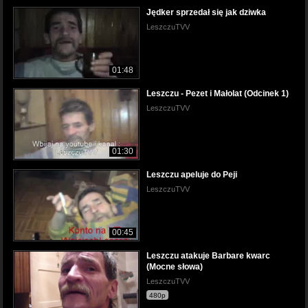
Jędker sprzedał się jak dziwka
LeszczuTVV
01:48
Leszczu - Pezet i Małolat (Odcinek 1)
LeszczuTVV
01:30
Leszczu apeluje do Peji
LeszczuTVV
00:45
Leszczu atakuje Barbare kwarc
(Mocne słowa)
LeszczuTVV
480p