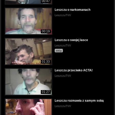
00:47
Leszczu o narkomanach
LeszczuTVV
00:19
Leszczu o swojej lasce
LeszczuTVV
480p
01:33
Leszczu przeciwko ACTA!
LeszczuTVV
01:27
Leszczu rozmawia z samym sobą
LeszczuTVV