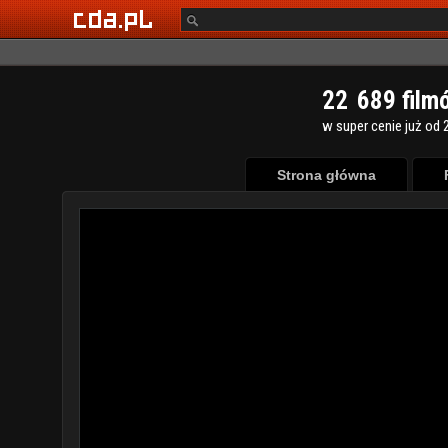
2
2
6
8
9
film
w super cenie już od 2
Strona główna