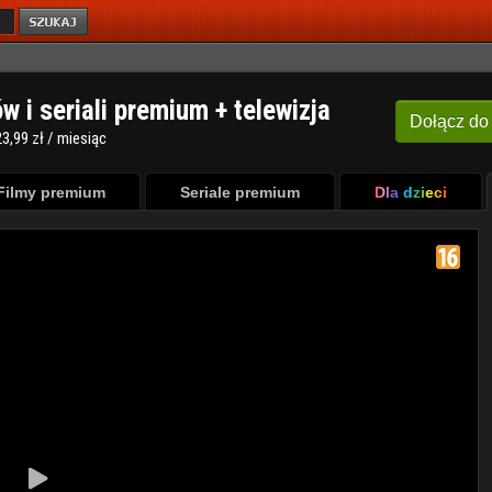
ów i seriali premium + telewizja
Dołącz
do
3,99 zł / miesiąc
Filmy premium
Seriale premium
Dla dzieci