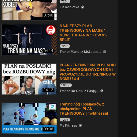
720p
Fit Kobietka
07:40
NAJLEPSZY PLAN
TRENINGOWY NA MASĘ *
NOWE BADANIA * FBW VS
SPLIT
720p
04:14
Trener Mariusz Mr&oacu...
PLAN - TRENING NA POŚLADKI
bez CZWOROGŁOWYCH UDA i
PROPOZYCJE DO TRENINGU W
DOMU ! # 4
1080p
14:12
Trener Do Celu z Pasją...
Trening nóg i pośladków z
obciążeniem PLAN
TRENINGOWY | myfitnesspl
720p
My Fitness
09:36