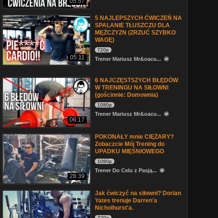
05:57
5 NAJLEPSZYCH ĆWICZEŃ NA
SPALANIE TŁUSZCZU DLA
MĘŻCZYZN (ZRZUĆ SZYBKO
WAGĘ)
720p
05:11
Trener Mariusz Mr&oacu...
6 NAJCZĘSTSZYCH BŁĘDÓW
W TRENINGU NA SIŁOWNI
(gościnnie: Domownia)
1080p
Trener Mariusz Mr&oacu...
06:17
POKONAŁY mnie CIĘŻARY?
Zobaczcie Mój Trening do
UPADKU MIĘŚNIOWEGO
1080p
Trener Do Celu z Pasją...
28:39
Jak ćwiczyć na siłowni? Dorian
Yates trenuje Darren'a
Nicholhurst'a.
720p