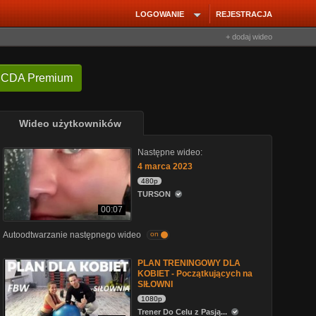
LOGOWANIE
REJESTRACJA
+ dodaj wideo
 CDA Premium
Wideo użytkowników
Następne wideo:
4 marca 2023
480p
TURSON
00:07
Autoodtwarzanie następnego wideo
on
PLAN TRENINGOWY DLA
KOBIET - Początkujących na
SIŁOWNI
1080p
Trener Do Celu z Pasją...