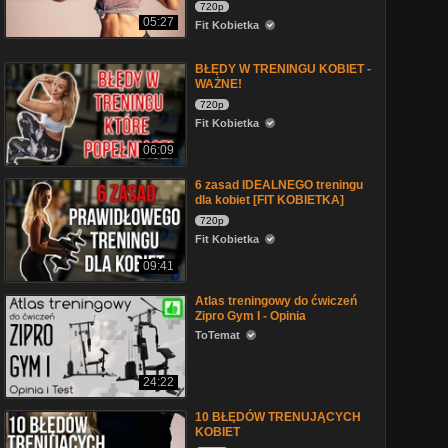
720p
05:27
Fit Kobietka
BŁĘDY W TRENINGU KOBIET -
WAŻNE!
720p
Fit Kobietka
06:09
6 zasad IDEALNEGO treningu
dla kobiet [FIT KOBIETKA]
720p
Fit Kobietka
09:41
Atlas treningowy do ćwiczeń
Zipro Gym I - Opinia
ToTemat
24:22
10 BŁĘDÓW TRENUJĄCYCH
KOBIET