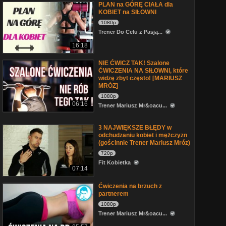
PLAN na GÓRĘ CIAŁA dla
KOBIET na SIŁOWNI
1080p
Trener Do Celu z Pasją...
16:18
NIE ĆWICZ TAK! Szalone
ĆWICZENIA NA SIŁOWNI, które
widzę zbyt często! [MARIUSZ
MRÓZ]
1080p
06:16
Trener Mariusz Mr&oacu...
3 NAJWIĘKSZE BŁĘDY w
odchudzaniu kobiet i mężczyzn
(gościnnie Trener Mariusz Mróz)
720p
Fit Kobietka
07:14
Ćwiczenia na brzuch z
partnerem
1080p
Trener Mariusz Mr&oacu...