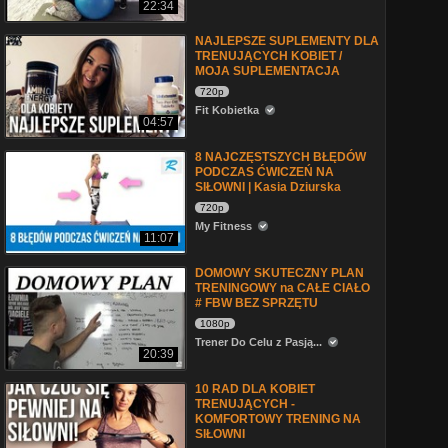
22:34
NAJLEPSZE SUPLEMENTY DLA
TRENUJĄCYCH KOBIET /
MOJA SUPLEMENTACJA
720p
Fit Kobietka
04:57
8 NAJCZĘSTSZYCH BŁĘDÓW
PODCZAS ĆWICZEŃ NA
SIŁOWNI | Kasia Dziurska
720p
My Fitness
11:07
DOMOWY SKUTECZNY PLAN
TRENINGOWY na CAŁE CIAŁO
# FBW BEZ SPRZĘTU
1080p
Trener Do Celu z Pasją...
20:39
10 RAD DLA KOBIET
TRENUJĄCYCH -
KOMFORTOWY TRENING NA
SIŁOWNI