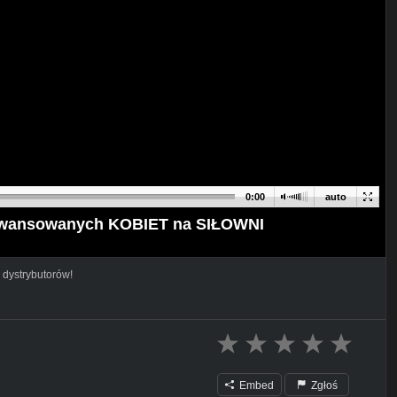
0:00
auto
wansowanych KOBIET na SIŁOWNI
 dystrybutorów!
Embed
Zgłoś