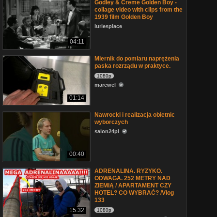
Godley & Creme Golden Boy -
collage video with clips from the
1939 film Golden Boy
luriesplace
04:11
Miernik do pomiaru naprężenia
paska rozrządu w praktyce.
1080p
marewel
01:14
Nawrocki i realizacja obietnic
wyborczych
salon24pl
00:40
ADRENALINA. RYZYKO.
ODWAGA. 252 METRY NAD
ZIEMIĄ / APARTAMENT CZY
HOTEL? CO WYBRAĆ? /Vlog
133
15:32
1080p