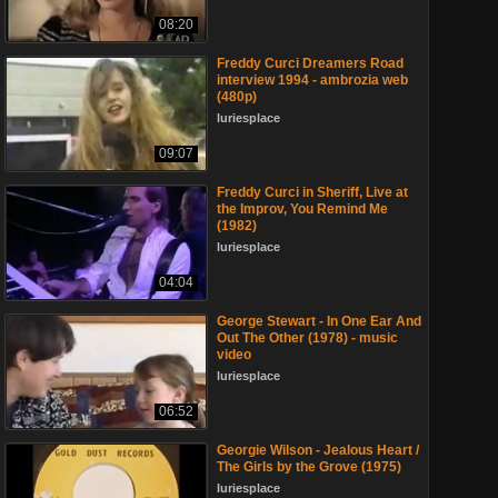
08:20
Freddy Curci Dreamers Road
interview 1994 - ambrozia web
(480p)
luriesplace
09:07
Freddy Curci in Sheriff, Live at
the Improv, You Remind Me
(1982)
luriesplace
04:04
George Stewart - In One Ear And
Out The Other (1978) - music
video
luriesplace
06:52
Georgie Wilson - Jealous Heart /
The Girls by the Grove (1975)
luriesplace