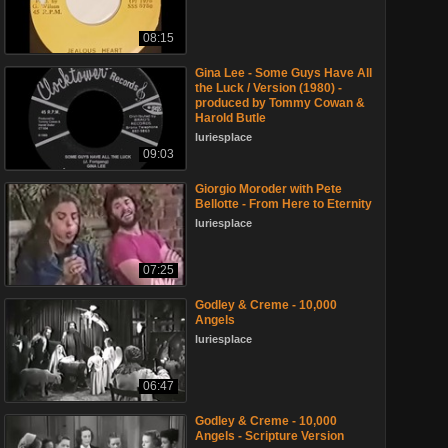
08:15
Gina Lee - Some Guys Have All
the Luck / Version (1980) -
produced by Tommy Cowan &
Harold Butle
luriesplace
09:03
Giorgio Moroder with Pete
Bellotte - From Here to Eternity
luriesplace
07:25
Godley & Creme - 10,000
Angels
luriesplace
06:47
Godley & Creme - 10,000
Angels - Scripture Version