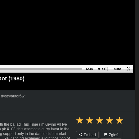
6:34
auto
Got (1980)
 dystrybutorów!
h the ballad This Time (Im Giving All Ive
pk #103: this attempt to curry favor in the
g support only in the dance club market
Embed
Zgłoś
 Like Dancing achieved a joint position of