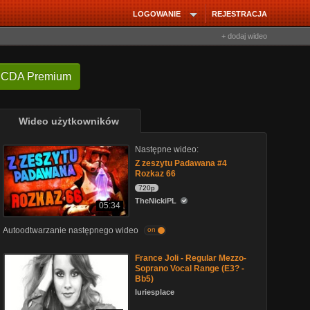
LOGOWANIE
REJESTRACJA
+ dodaj wideo
 CDA Premium
Wideo użytkowników
Następne wideo:
Z zeszytu Padawana #4
Rozkaz 66
720p
TheNickiPL
05:34
Autoodtwarzanie następnego wideo
on
France Joli - Regular Mezzo-
Soprano Vocal Range (E3? -
Bb5)
luriesplace