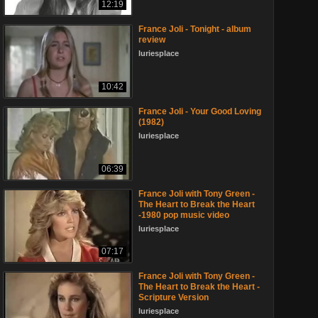
12:19
France Joli - Tonight - album
review
luriesplace
10:42
France Joli - Your Good Loving
(1982)
luriesplace
06:39
France Joli with Tony Green -
The Heart to Break the Heart
-1980 pop music video
luriesplace
07:17
France Joli with Tony Green -
The Heart to Break the Heart -
Scripture Version
luriesplace