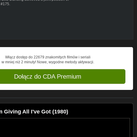
t #175.
Włącz dostęp do 22679 znakomitych filmów i seriali
w mniej niż 2 minuty! Nowe, wygodne metody aktywacji.
Dołącz do CDA Premium
 Giving All I've Got (1980)