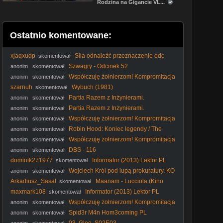
Rodzina na Gigancie VL...
Ostatnio komentowane:
xjaqxudp
Sila odnaleźć przeznaczenie odc
skomentował
106
Szwagry - Odcinek 52
anonim
skomentował
Współczuję żołnierzom! Kompromitacja
anonim
skomentował
Sobkowiak-Czarneckiej u terytorialsów
szarnuh
Wybuch (1981)
skomentował
Partia Razem z Inżynierami.
anonim
skomentował
Partia Razem z Inżynierami.
anonim
skomentował
Współczuję żołnierzom! Kompromitacja
anonim
skomentował
Sobkowiak-Czarneckiej u terytorialsów
Robin Hood: Koniec legendy / The
anonim
skomentował
Death of Robin Hood (2026) [Lektor PL (AI)]
Współczuję żołnierzom! Kompromitacja
anonim
skomentował
Sobkowiak-Czarneckiej u terytorialsów
DBS - 116
anonim
skomentował
dominik271977
Informator (2013) Lektor PL
skomentował
Wojciech Król pod lupą prokuratury. KO
anonim
skomentował
uruchamia doktrynę Neumanna? - Komentarz Narodowy
Arkadiusz_Sasal
Maanam - Lucciola (Kino
skomentował
Polska Muzyka)
maxmark108
Informator (2013) Lektor PL
skomentował
Współczuję żołnierzom! Kompromitacja
anonim
skomentował
Sobkowiak-Czarneckiej u terytorialsów
Spid3r M4n Hom3coming PL
anonim
skomentował