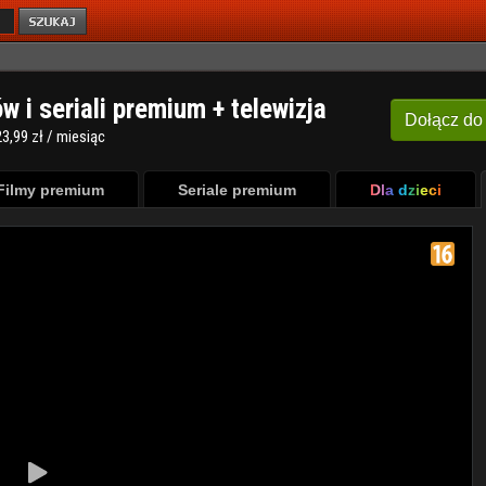
ów i seriali premium + telewizja
Dołącz
do
3,99 zł / miesiąc
Filmy premium
Seriale premium
Dla dzieci