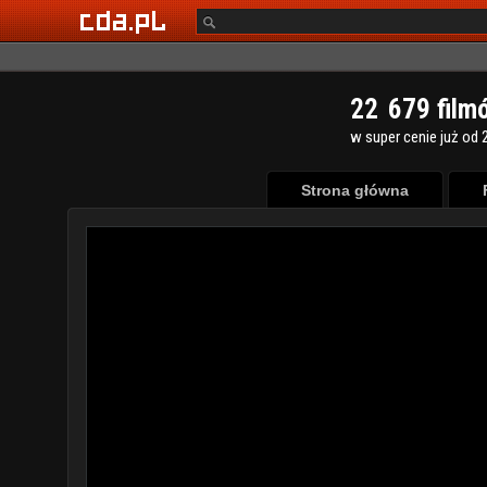
2
2
6
7
9
film
w super cenie już od 2
Strona główna