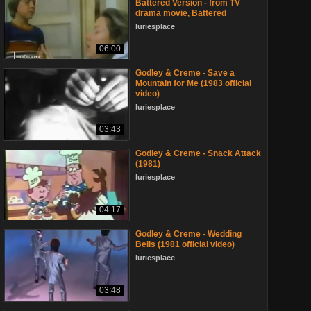
Battered Version - from TV
drama movie, Battered
luriesplace
06:00
Godley & Creme - Save a
Mountain for Me (1983 official
video)
luriesplace
03:43
Godley & Creme - Snack Attack
(1981)
luriesplace
04:17
Godley & Creme - Wedding
Bells (1981 official video)
luriesplace
03:48