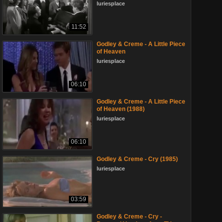
luriesplace
11:52
Godley & Creme - A Little Piece
of Heaven
luriesplace
06:10
Godley & Creme - A Little Piece
of Heaven (1988)
luriesplace
06:10
Godley & Creme - Cry (1985)
luriesplace
03:59
Godley & Creme - Cry -