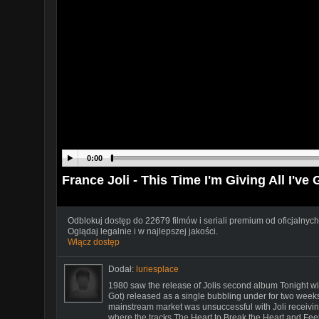
0:00
France Joli - This Time I'm Giving All I've 
Odblokuj dostęp do 22679 filmów i seriali premium od oficjalnych
Oglądaj legalnie i w najlepszej jakości.
Włącz dostęp
Dodał:
luriesplace
1980 saw the release of Jolis second album Tonight wit
Got) released as a single bubbling under for two weeks 
mainstream market was unsuccessful with Joli receivin
where the tracks The Heart to Break the Heart and Feel