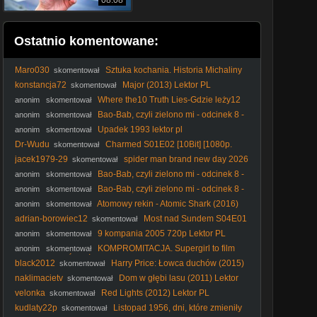
08:08
Ostatnio komentowane:
Maro030
Sztuka kochania. Historia Michaliny
skomentował
Wisłockiej
konstancja72
Major (2013) Lektor PL
skomentował
Where the10 Truth Lies-Gdzie leży12
anonim
skomentował
prawda
Bao-Bab, czyli zielono mi - odcinek 8 -
anonim
skomentował
Wesele
Upadek 1993 lektor pl
anonim
skomentował
Dr-Wudu
Charmed S01E02 [10Bit] [1080p.
skomentował
BluRay. H265-AS76-FT]
jacek1979-29
spider man brand new day 2026
skomentował
| FỉLM W OPỉSỉE
Bao-Bab, czyli zielono mi - odcinek 8 -
anonim
skomentował
Wesele
Bao-Bab, czyli zielono mi - odcinek 8 -
anonim
skomentował
Wesele
Atomowy rekin - Atomic Shark (2016)
anonim
skomentował
Lektor PL. 720p. WEB-DL. XviD. AC3-AZQ
adrian-borowiec12
Most nad Sundem S04E01
skomentował
Lektor PL
9 kompania 2005 720p Lektor PL
anonim
skomentował
KOMPROMITACJA. Supergirl to film
anonim
skomentował
GORSZY OD ŚNIEŻKI Rachel Zegler. Niżej upaść już nie
black2012
Harry Price: Łowca duchów (2015)
skomentował
można
Lektor PL
naklimacietv
Dom w głębi lasu (2011) Lektor
skomentował
PL
velonka
Red Lights (2012) Lektor PL
skomentował
kudlaty22p
Listopad 1956, dni, które zmieniły
skomentował