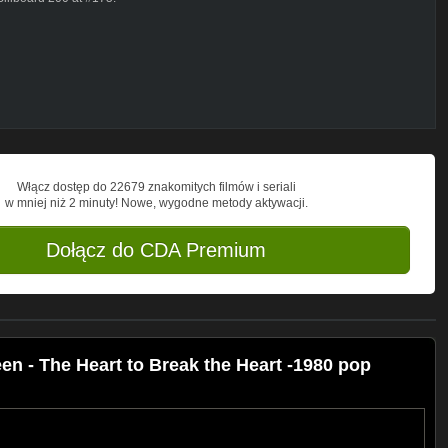
Włącz dostęp do 22679 znakomitych filmów i seriali
w mniej niż 2 minuty! Nowe, wygodne metody aktywacji.
Dołącz do CDA Premium
en - The Heart to Break the Heart -1980 pop