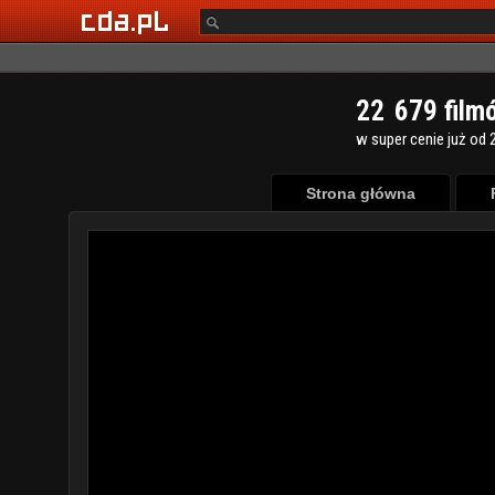
2
2
6
7
9
film
w super cenie już od 2
Strona główna