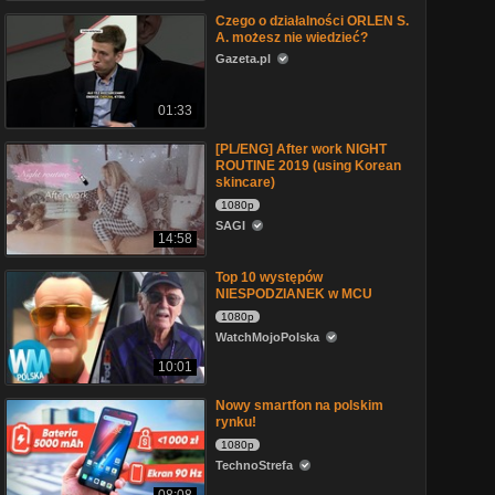
Czego o działalności ORLEN S.
A. możesz nie wiedzieć?
Gazeta.pl
01:33
[PL/ENG] After work NIGHT
ROUTINE 2019 (using Korean
skincare)
1080p
SAGI
14:58
Top 10 występów
NIESPODZIANEK w MCU
1080p
WatchMojoPolska
10:01
Nowy smartfon na polskim
rynku!
1080p
TechnoStrefa