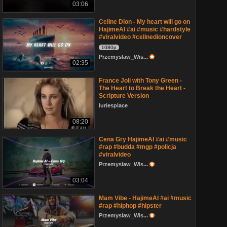
03:06
Celine Dion - My heart will go on
HajimeAI #ai #music #hardstyle
#viralvideo #celinedioncover
1080p
Przemyslaw_Wis...
02:35
France Joli with Tony Green -
The Heart to Break the Heart -
Scripture Version
luriesplace
08:20
Cena Gry HajimeAI #ai #music
#rap #budda #mgp #policja
#viralvideo
Przemyslaw_Wis...
03:04
Mam Vibe - HajimeAI #ai #music
#rap #hiphop #hipster
Przemyslaw_Wis...