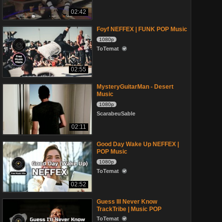
02:42
Foyf NEFFEX | FUNK POP Music
1080p
ToTemat
02:55
MysteryGuitarMan - Desert
Music
1080p
ScarabeuSable
02:11
Good Day Wake Up NEFFEX |
POP Music
1080p
ToTemat
02:52
Guess Ill Never Know
TrackTribe | Music POP
ToTemat