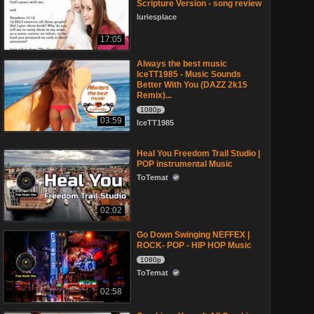
Scripture Version - song review
luriesplace
17:05
Always the best music
IceTT1985 - Music Sounds
Better With You (DAZZ 2k15
Remix)...
1080p
03:59
IceTT1985
Heal You Freedom Trail Studio |
POP instrumental Music
ToTemat
02:02
Go Down Swinging NEFFEX |
ROCK- POP - HIP HOP Music
1080p
ToTemat
02:58