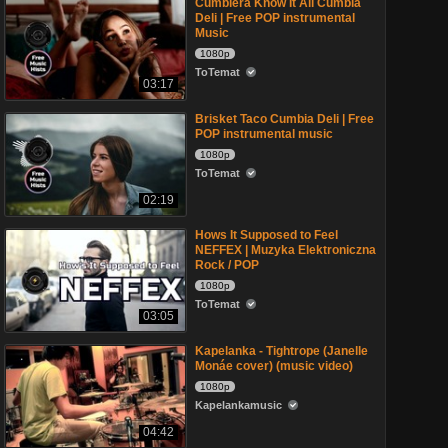
Cumbiera Know It All Cumbia
Deli | Free POP instrumental
Music
1080p
ToTemat
03:17
Brisket Taco Cumbia Deli | Free
POP instrumental music
1080p
ToTemat
02:19
Hows It Supposed to Feel
NEFFEX | Muzyka Elektroniczna
Rock / POP
1080p
ToTemat
03:05
Kapelanka - Tightrope (Janelle
Monáe cover) (music video)
1080p
Kapelankamusic
04:42