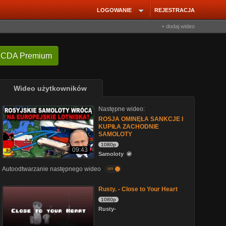
LOGOWANIE
REJESTRACJA
+ dodaj wideo
 CDA Premium
Wideo użytkowników
Następne wideo:
ROSJA OMINĘŁA SANKCJE I
KUPIŁA ZACHODNIE
SAMOLOTY
1080p
09:43
Samoloty
Autoodtwarzanie następnego wideo
on
Rusty. - Close to Your Heart
1080p
Rusty-