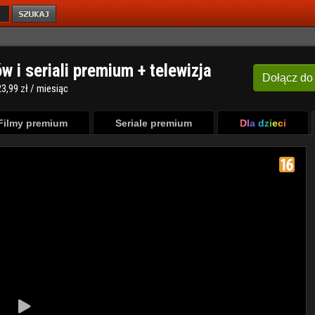
ów i seriali premium + telewizja
Dołącz
do
3,99 zł / miesiąc
Filmy premium
Seriale premium
Dla dzieci