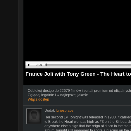
0:00
France Joli with Tony Green - The Heart t
Odblokuj dostęp do 22679 filmów i seriali premium od oficjalnych
Oglądaj legalnie i w najlepszej jakości.
Włącz dostęp
Dodał:
luriesplace
Her second LP Tonight was released in 1980. It carrie
to Break the Heart went as high as #3 on the Billboards
anywhere else a sign that the reign of disco in the mai
album Tonight still managed to score a placing on the 