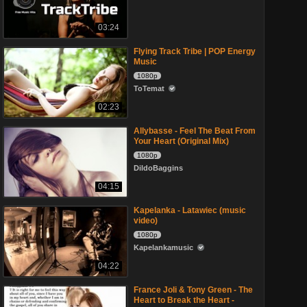
03:24
Flying Track Tribe | POP Energy
Music
1080p
ToTemat
02:23
Allybasse - Feel The Beat From
Your Heart (Original Mix)
1080p
DildoBaggins
04:15
Kapelanka - Latawiec (music
video)
1080p
Kapelankamusic
04:22
France Joli & Tony Green - The
Heart to Break the Heart -