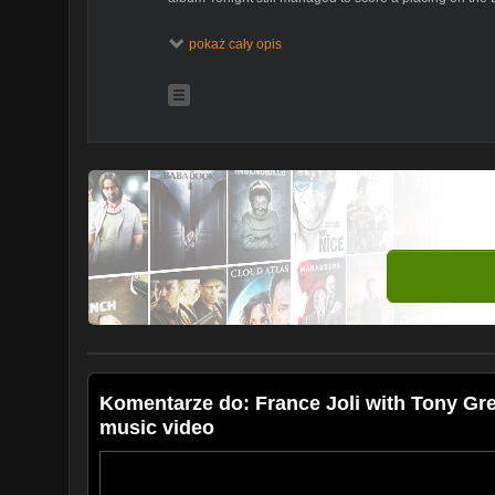
pokaż cały opis
Komentarze do: France Joli with Tony Gre
music video