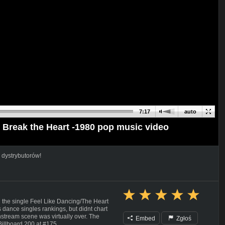
7:17
auto
o Break the Heart -1980 pop music video
 dystrybutorów!
d the single Feel Like Dancing/The Heart
 dance singles rankings, but didnt chart
nstream scene was virtually over. The
Embed
Zgłoś
Billboard 200 at #175.