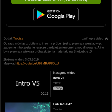
Dodał:
Trocisz
zwiń opis video
Od razu mówiąc zrobiłem to intro na próbę i jest to pierwsza wersja, więc
zapewne intro zostanie jeszcze bardziej zmienione i zmodyfikowane. A i to
była pierwsza większa próba złożenia materiału na Shotcut'cie :D
Złożone w dniu 3.03.2019r.
Muzyka:
https://youtu.be/U67MRAPKXzU
Następne wideo:
Intro V5
TRTPL
1080p
00:17
I CO DALEJ?
Trocisz