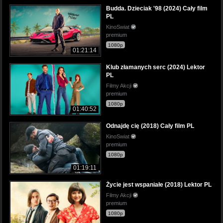
Budda. Dzieciak '98 (2024) Cały film
PL
KinoSwiat
premium
1080p
01:21:14
Klub złamanych serc (2024) Lektor
PL
Filmy Akcji
premium
1080p
01:40:52
Odnajdę cię (2018) Cały film PL
KinoSwiat
premium
1080p
01:19:11
Życie jest wspaniałe (2018) Lektor PL
Filmy Akcji
premium
1080p