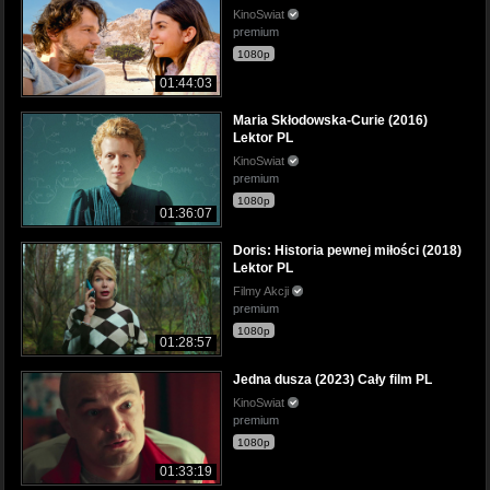
KinoSwiat
premium
1080p
01:44:03
Maria Skłodowska-Curie (2016)
Lektor PL
KinoSwiat
premium
1080p
01:36:07
Doris: Historia pewnej miłości (2018)
Lektor PL
Filmy Akcji
premium
1080p
01:28:57
Jedna dusza (2023) Cały film PL
KinoSwiat
premium
1080p
01:33:19