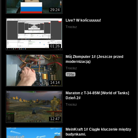
29:24
Live? W końcuuuuu!
Trocisz
01:26
Mój Złomputer 1# (Jeszcze przed
modernizacją)
Trocisz
720p
14:14
Maraton z T-34-85M [World of Tanks]
Dzień 2#
Trocisz
12:47
MeinKraft 1# Ciągłe kluczenie między
budynkami.