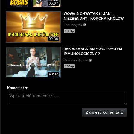
05:07
WOWA & CHWYTAK ft. JAN
NIEZBENDNY - KORONA KRÓLÓW
TheChwytak
1080p
02:38
JAK WZMACNIAM SWÓJ SYSTEM
IMMUNOLOGICZNY ?
Delicious Beauty
1080p
48:02
Komentarze
Zamieść komentarz