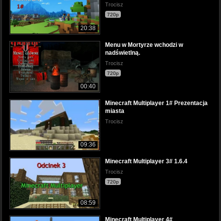
Trocisz
720p
20:38
Menu w Mortyrze wchodzi w
nadświetlną.
Trocisz
720p
00:40
Minecraft Multiplayer 1# Prezentacja
miasta
Trocisz
09:36
Minecraft Multiplayer 3# 1.6.4
Trocisz
720p
08:59
Minecraft Multiplayer 4#