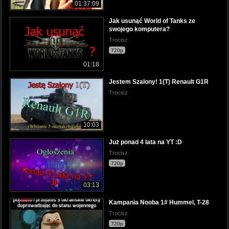
01:37:09
Jak usunąć World of Tanks ze
swojego komputera?
Trocisz
720p
01:18
Jestem Szalony! 1(T) Renault G1R
Trocisz
10:03
Już ponad 4 lata na YT :D
Trocisz
720p
03:13
Kampania Nooba 1# Hummel, T-28
Trocisz
720p