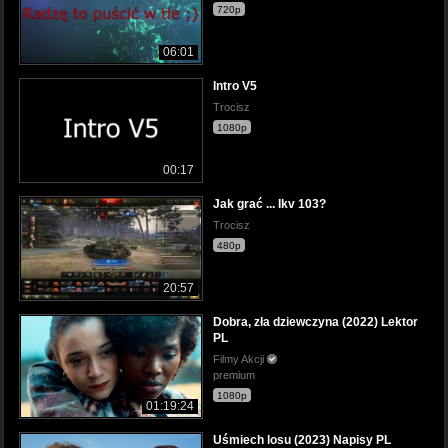
720p
06:01
Intro V5
Trocisz
1080p
00:17
Jak grać ... Ikv 103?
Trocisz
480p
20:57
Dobra, zła dziewczyna (2022) Lektor
PL
Filmy Akcji
premium
1080p
01:19:24
Uśmiech losu (2023) Napisy PL