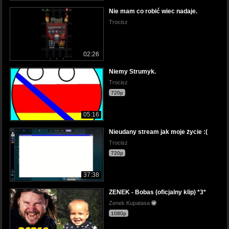
Nie mam co robić wiec nadaje.
Trocisz
02:26
Niemy Strumyk.
Trocisz
720p
05:16
Nieudany stream jak moje życie :(
Trocisz
720p
37:38
ZENEK - Bobas (oficjalny klip) *3*
Zenek Kupatasa
1080p