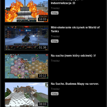
Industrializacja :D
Trocisz
720p
16:03
Mini-otwieranie skrzynek w World of
Tanks
Trocisz
720p
01:36
Na sucho (nwm który odcinek) :V
Trocisz
10:12
Na Sucho. Budowa Mapy na server.
Trocisz
720p
08:03