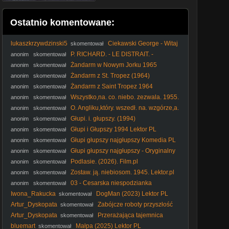
Ostatnio komentowane:
lukaszkrzywdzinski5
Ciekawski George - Witaj
skomentował
wiosno ! (2013)
P. RICHARD. - LE DISTRAIT. -
anonim
skomentował
Roztargniony. (1970) lektor
Żandarm w Nowym Jorku 1965
anonim
skomentował
Żandarm z St. Tropez (1964)
anonim
skomentował
Żandarm z Saint Tropez 1964
anonim
skomentował
Wszystko,na. co. niebo. zezwala. 1955.
anonim
skomentował
Lektor.pl
O. Angliku,który. wszedł. na. wzgórze,a.
anonim
skomentował
zszedł. z. góry. 1995. Lektor.pl
Głupi. i. głupszy. (1994)
anonim
skomentował
Głupi i Głupszy 1994 Lektor PL
anonim
skomentował
Głupi głupszy najgłupszy Komedia PL
anonim
skomentował
Głupi głupszy najgłupszy - Oryginalny
anonim
skomentował
Lektor PL 2012
Podlasie. (2026). Film.pl
anonim
skomentował
Zostaw. ją. niebiosom. 1945. Lektor.pl
anonim
skomentował
03 - Cesarska niespodzianka
anonim
skomentował
Iwona_Rakucka
DogMan (2023) Lektor PL
skomentował
Artur_Dyskopata
Zabójcze roboty przyszłość
skomentował
wojny - dokument lektor pl
Artur_Dyskopata
Przerażająca tajemnica
skomentował
kwiatów - dokument pl
bluemart
Małpa (2025) Lektor PL
skomentował