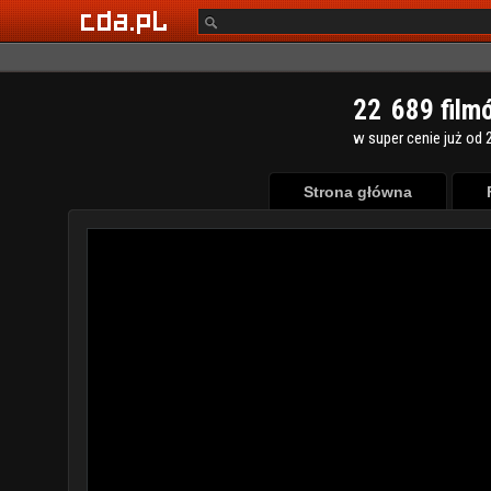
2
2
6
8
9
film
w super cenie już od 2
Strona główna