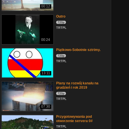
00:12
Outro
720p
TRTPL
00:24
Piątkowo-Sobotnie sztrimy.
720p
TRTPL
13:11
Plany na rozwój kanału na
grudzień i rok 2019
720p
TRTPL
07:30
Przygotowywania pod
otworzenie servera 0#
TRTPL