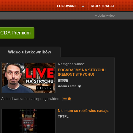
LOGOWANIE
REJESTRACJA
+ dodaj wideo
 CDA Premium
Wideo użytkowników
Następne wideo:
POGADAJMY NA STRYCHU
(REMONT STRYCHU)
480p
Adam i Tata
01:09:07
Autoodtwarzanie następnego wideo
on
Nie mam co robić wiec nadaje.
TRTPL