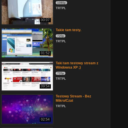
1080p
TRTPL
00:07
Takie tam testy.
720p
TRTPL
01:52
Taki tam testowy stream z
Windowsa XP ;)
720p
TRTPL
09:54
Testowy Stream - Bez
Mikro/Czat
TRTPL
02:54