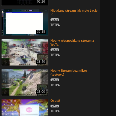
02:26
Nieudany stream jak moje życie
:(
720p
TRTPL
37:38
Nocny niespodziany stream z
WoTa
720p
TRTPL
38:40
Nocny Stream bez mikro
(testowo)
720p
TRTPL
38:00
Osu ://
720p
TRTPL