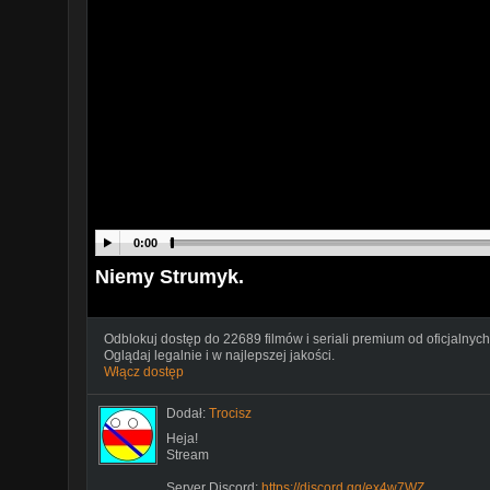
0:00
Niemy Strumyk.
Odblokuj dostęp do 22689 filmów i seriali premium od oficjalnych
Oglądaj legalnie i w najlepszej jakości.
Włącz dostęp
Dodał:
Trocisz
Heja!
Stream
Server Discord;
https://discord.gg/ex4w7WZ