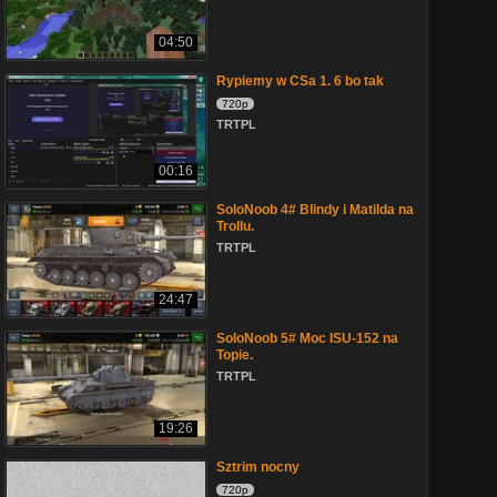
04:50
Rypiemy w CSa 1. 6 bo tak
720p
TRTPL
00:16
SoloNoob 4# Blindy i Matilda na
Trollu.
TRTPL
24:47
SoloNoob 5# Moc ISU-152 na
Topie.
TRTPL
19:26
Sztrim nocny
720p