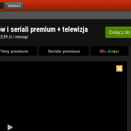
ów i seriali premium + telewizja
Dołącz
do
3,99 zł / miesiąc
Filmy premium
Seriale premium
Dla dzieci