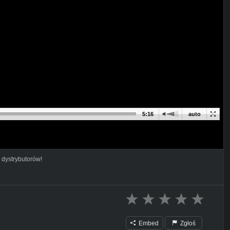
5:16
auto
 dystrybutorów!
Embed
Zgłoś