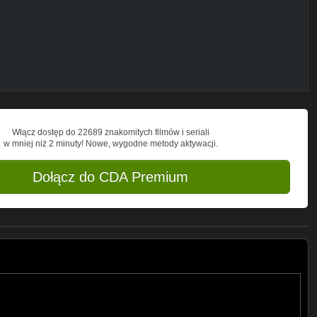
Włącz dostęp do 22689 znakomitych filmów i seriali
w mniej niż 2 minuty! Nowe, wygodne metody aktywacji.
Dołącz do CDA Premium