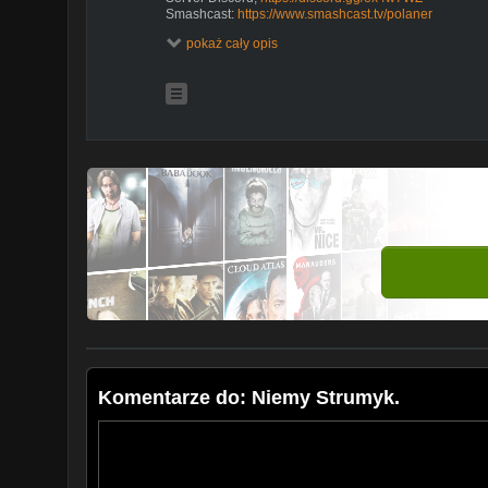
Smashcast:
https://www.smashcast.tv/polaner
Twitch:
https://www.twitch.tv/trociszpl
pokaż cały opis
Komentarze do: Niemy Strumyk.