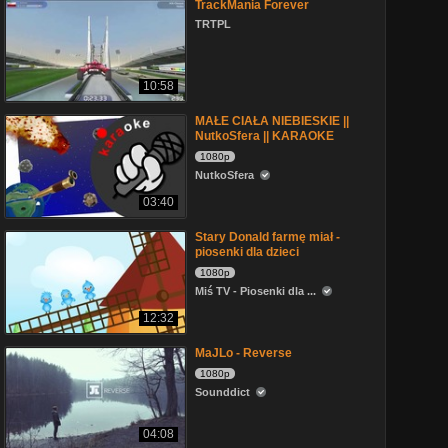
TrackMania Forever
TRTPL
10:58
MAŁE CIAŁA NIEBIESKIE ||
NutkoSfera || KARAOKE
1080p
NutkoSfera
03:40
Stary Donald farmę miał -
piosenki dla dzieci
1080p
Miś TV - Piosenki dla ...
12:32
MaJLo - Reverse
1080p
Sounddict
04:08