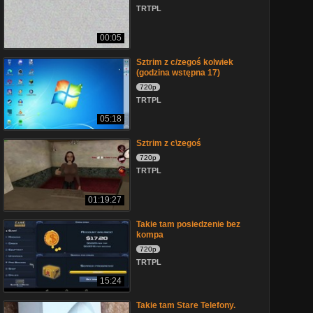
TRTPL
00:05
Sztrim z c/zegoś kolwiek
(godzina wstępna 17)
720p
TRTPL
05:18
Sztrim z c\zegoś
720p
TRTPL
01:19:27
Takie tam posiedzenie bez
kompa
720p
TRTPL
15:24
Takie tam Stare Telefony.