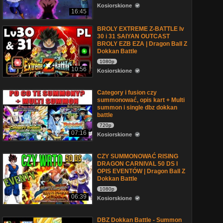
Kosiorskione
16:45
BROLY EXTREME Z-BATTLE lv
30 i 31 SAIYAN OUTCAST
BROLY EZB EZA | Dragon Ball Z
Dokkan Battle
1080p
10:56
Kosiorskione
Category i fusion czy
summonować, opis kart + Multi
summon i single dbz dokkan
battle
720p
07:16
Kosiorskione
CZY SUMMONOWAĆ RISING
DRAGON CARNIVAL 50 DS I
OPIS EVENTÓW | Dragon Ball Z
Dokkan Battle
1080p
06:39
Kosiorskione
DBZ Dokkan Battle - Summon