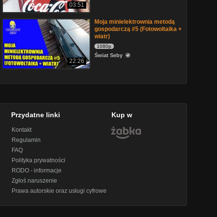
03:51
Moja minielektrownia metodą
gospodarczą #5 (Fotowoltaika +
wiatr)
1080p
Świat Seby
22:26
Przydatne linki
Kup w
Kontakt
Regulamin
FAQ
Polityka prywatności
RODO - informacje
Zgłoś naruszenie
Prawa autorskie oraz usługi cyfrowe