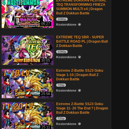
EXTREME DOKKAN FESTIVAL
TEQ TRANSFORMING FRIEZA
SUMMON MULTI x4 | Dragon
Ball Z Dokkan Battle
1080p
06:27
Kosiorskione
EXTREME TEQ SBR - SUPER
BATTLE ROAD PL | Dragon Ball
Z Dokkan Battle
1080p
Kosiorskione
30:05
Extreme Z-Battle SSJ3 Goku
Stage 1-10 | Dragon Ball Z
Dokkan Battle
720p
Kosiorskione
25:56
Extreme Z-Battle SSJ3 Goku
Stage 11- 20 The End ? | Dragon
Ball Z Dokkan Battle
720p
Kosiorskione
25:11