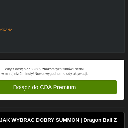
OKKANA
reamlabs.com/kosiorski
Włącz dostęp do 22689 znakomitych filmów i seriali
w mniej niż 2 minuty! Nowe, wygodne metody aktywacji.
Dołącz do CDA Premium
N, JAK WYBRAC DOBRY SUMMON | Dragon Ball Z