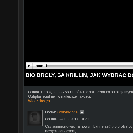
0:00
BIO BROLY, SA KRILLIN, JAK WYBRAC DO
Odblokuj dostęp do 22689 filmów i seriali premium od oficjalnych
Oglądaj legalnie i w najlepszej jakości.
Włącz dostęp
Dodał:
Kosiorskione
Opublikowano: 2017-10-21
Czy summonowac na nowym bannerze? bio broly? co to je
nowym story event,