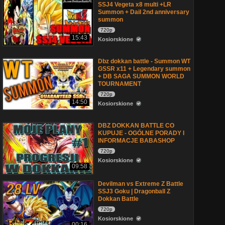
SSJ4 Vegeta x8 multi +LR
Summon + Dail 2nd anniversary
summon
720p
15:43
Kosiorskione
Dbz dokkan battle - Summon WT
GSSR x11 + Legendary summon
+ DB SAGA SUMMON WORLD
TOURNAMENT
720p
14:50
Kosiorskione
DBZ DOKKAN BATTLE CO
KUPUJE - OGÓLNE PORADY I
INFORMACJE BABASHOP
720p
Kosiorskione
09:58
Devilman vs Extreme Z Battle
SSJ3 Goku | Dragonball Z
Dokkan Battle
720p
Kosiorskione
00:16