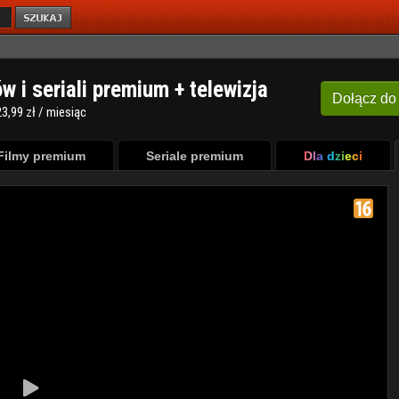
ów i seriali premium + telewizja
Dołącz
do
3,99 zł / miesiąc
Filmy premium
Seriale premium
Dla dzieci