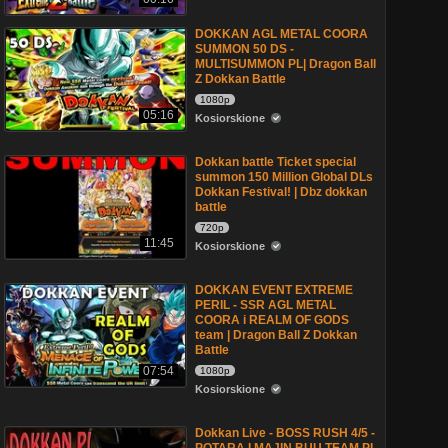
DOKKAN AGL METAL COORA
SUMMON 50 DS -
MULTISUMMON PL| Dragon Ball
Z Dokkan Battle
1080p
05:16
Kosiorskione
Dokkan battle Ticket special
summon 150 Million Global DLs
Dokkan Festival! | Dbz dokkan
battle
720p
11:45
Kosiorskione
DOKKAN EVENT EXTREME
PERIL - SSR AGL METAL
COORA i REALM OF GODS
team | Dragon Ball Z Dokkan
Battle
07:54
1080p
Kosiorskione
Dokkan Live - BOSS RUSH 4/5 -