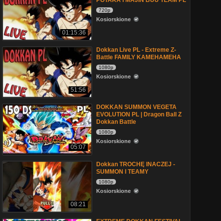
POTARA I MAJIN BUU TEAM PL
720p
Kosiorskione
01:15:36
Dokkan Live PL - Extreme Z-
Battle FAMILY KAMEHAMEHA
1080p
Kosiorskione
51:56
DOKKAN SUMMON VEGETA
EVOLUTION PL | Dragon Ball Z
Dokkan Battle
1080p
Kosiorskione
05:07
Dokkan TROCHĘ INACZEJ -
SUMMON I TEAMY
1080p
Kosiorskione
08:21