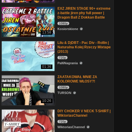
EXZ JIREN STAGE 90+ extreme
z-battle jiren phy full power |
Dragon Ball Z Dokkan Battle
1080p
Kosiorskione
13:58
Lilu & DjDBT - Pac Div - Rollin |
Naturalna Kolej Rzeczy Mixtape
(2013)
720p
Pal6Nagrania
01:36
ZAATAKOWAŁ MNIE ZA
KOLOROWE WŁOSY?!
1080p
TURSON
10:26
DIY CHOKER V NECK T-SHIRT |
WiktoriasChannel
720p
WiktoriasChannel