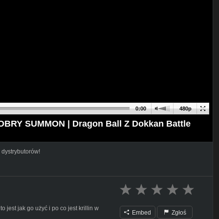
0:00
480p
BRY SUMMON | Dragon Ball Z Dokkan Battle
 dystrybutorów!
st jak go użyć i po co jest krillin w
Embed
Zgłoś