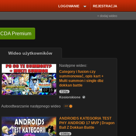
LOGOWANIE
REJESTRACJA
+ dodaj wideo
 CDA Premium
Wideo użytkowników
Następne wideo:
Category i fusion czy
summonować, opis kart +
Multi summon i single dbz
dokkan battle
07:16
720p
Kosiorskione
Autoodtwarzanie następnego wideo
on
ANDROIDS KATEGORIA TEST
PHY ANDROID 17 MVP | Dragon
Ball Z Dokkan Battle
1080p