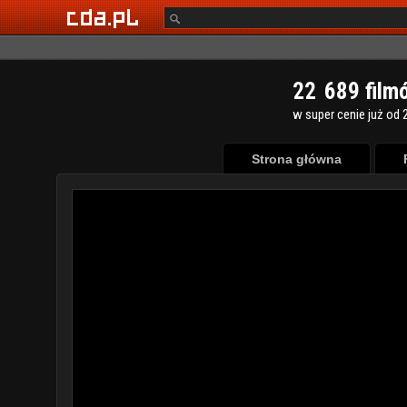
2
2
6
8
9
film
w super cenie już od 2
Strona główna