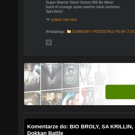
Super Warrior Slam! Victory Will Be Mine!
burst of courage super warrior clash summon
Spis treści:
0:08 Summony ogólny zaryś co się teraz dzieje
pokaż cały opis
1:28 - Summon za x30 DS czy summonować?
2:25 - LR w bannerze
2:45 Przyszłe bannerów
W katalogu:
SUMMONY I POZOSTAŁE FILMY Z D
4:10 Story event
5:00 krillin - po co on tu
5:50 bio broly - co to po co to
7:35 w 1 slowie o bio broly
7:52 podsumowanie
Jeśli chcesz mnie wesprzeć zapraszam na:
https://st
Track: TULE - Fearless [NCS Release]
Music provided by NoCopyrightSounds.
Watch:
https://youtu.be/9rujCfYXhQc
Free Download / Stream:
http://ncs.io/FearlessYO
Komentarze do: BIO BROLY, SA KRILLI
Dokkan Battle