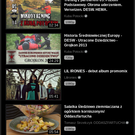
Podstawowy. Obrona uderzeniem.
Versetzen. DESW. HEMA.
Kuba Potocki
1080p
02:34
Historia Średniowiecznej Europy -
DESW - Utracone Dziedzictwo -
Grojkon 2013
Kuba Potocki
720p
24:29
LIL IRONIES - debut album promomix
Lilironies
1080p
05:41
Sałatka śledziowo ziemniaczana z
ogórkiem korniszonym/
Oddaszfartucha
Tomasz Strzelczyk ODDASZFARTUCHA
1080p
05:54