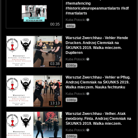
#hemafencing
#historicaleuropeanmartialarts #kdf
#martialarts
Kuba Potocki
00:35
480p
Warsztat Zwerchhau - Vehler Hende
Drucken. Andrzej Ciemniak na
ŚKUNKS 2019. Walka mieczem.
Duplieren
Kuba Potocki
03:38
1080p
Warsztat Zwerchhau - Vehler w Pflug.
Andrzej Ciemniak na ŚKUNKS 2019.
Walka mieczem. Nauka fechtunku
Kuba Potocki
1080p
13:13
Warsztat Zwerchhau - Velher. Atak
zwodzony. Finta. Andrzej Ciemniak na
ŚKUNKS 2019. Walka mieczem.
Kuba Potocki
1080p