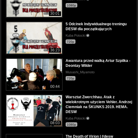
1080p
30:01
5 Odcinek Indywidualnego treningu
DESW dla początkujących
Kuba Potocki
720p
36:23
Awantura przed walką Artur Szpilka -
Deontay Wilder
Musashi_Miyamoto
720p
00:44
Warsztat Zwerchhau. Atak z
wielokrotnym użyciem Vehler. Andrzej
Ciemniak na ŚKUNKS 2019. HEMA.
DESW
Kuba Potocki
08:03
1080p
The Death of Virion | #desw