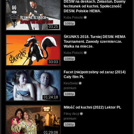
DESW na deskach. Zwiastun. Dawny
fechtunek od kuchni. Społeczność
DESW. Polskie HEMA.
Kuba Potocki
1080p
03:25
ŚKUNKS 2018. Turniej DESW. HEMA
Tournament. Zawody szermiercze.
Walka na miecze.
Kuba Potocki
1080p
03:03
Facet (nie)potrzebny od zaraz (2014)
Cały film PL
KinoSwiat
premium
1080p
01:24:18
Miłość od kuchni (2022) Lektor PL
Filmy Akcji
premium
1080p
01:29:08