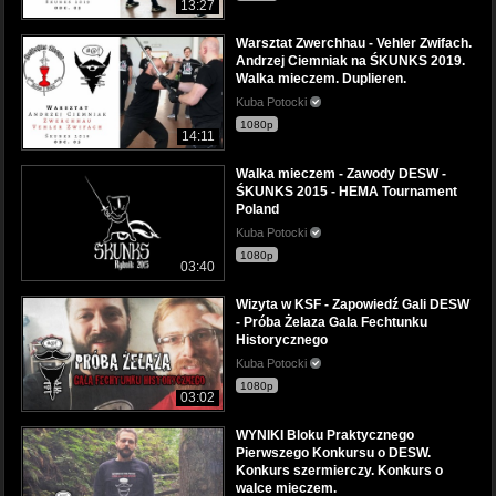
13:27
Warsztat Zwerchhau - Vehler Zwifach.
Andrzej Ciemniak na ŚKUNKS 2019.
Walka mieczem. Duplieren.
Kuba Potocki
1080p
14:11
Walka mieczem - Zawody DESW -
ŚKUNKS 2015 - HEMA Tournament
Poland
Kuba Potocki
1080p
03:40
Wizyta w KSF - Zapowiedź Gali DESW
- Próba Żelaza Gala Fechtunku
Historycznego
Kuba Potocki
1080p
03:02
WYNIKI Bloku Praktycznego
Pierwszego Konkursu o DESW.
Konkurs szermierczy. Konkurs o
walce mieczem.