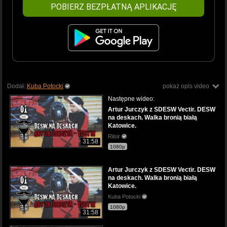
POBIERZ BEZPŁATNĄ APLIKACJĘ
Dodał:
Kuba Potocki
pokaż opis video
Następne wideo:
Artur Jurczyk z SDESW Vectir. DESW
na deskach. Walka bronią białą
Katowice.
Rilsir
31:58
1080p
Artur Jurczyk z SDESW Vectir. DESW
na deskach. Walka bronią białą
Katowice.
Kuba Potocki
1080p
31:58