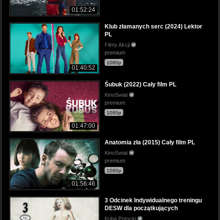
01:52:24
Klub złamanych serc (2024) Lektor
PL
Filmy Akcji
premium
1080p
01:40:52
Śubuk (2022) Cały film PL
KinoSwiat
premium
1080p
01:47:00
Anatomia zła (2015) Cały film PL
KinoSwiat
premium
1080p
01:56:46
3 Odcinek Indywidualnego treningu
DESW dla początkujących
Kuba Potocki