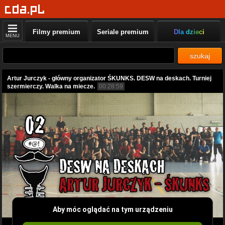
Filmy premium
Seriale premium
Dla dzieci
MENU
szukaj
Artur Jurczyk - główny organizator ŚKUNKS. DESW na deskach. Turniej
szermierczy. Walka na miecze.
00:28:59
Aby móc oglądać na tym urządzeniu