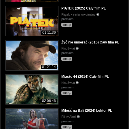
PIĄTEK (2025) Cały film PL
Piątek - serial oryginalny
premium
1080p
01:11:36
Żyć nie umierać (2015) Cały film PL
KinoSwiat
premium
1080p
01:21:14
Miasto 44 (2014) Cały film PL
KinoSwiat
premium
1080p
02:06:46
Miłość na Bali (2024) Lektor PL
Filmy Akcji
premium
1080p