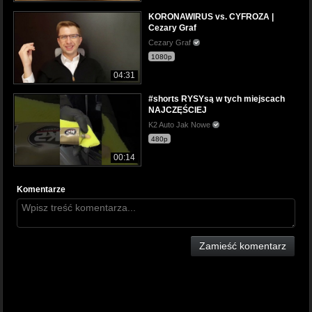
KORONAWIRUS vs. CYFROZA |
Cezary Graf
Cezary Graf
1080p
04:31
#shorts RYSYsą w tych miejscach
NAJCZĘŚCIEJ
K2 Auto Jak Nowe
480p
00:14
Komentarze
Zamieść komentarz