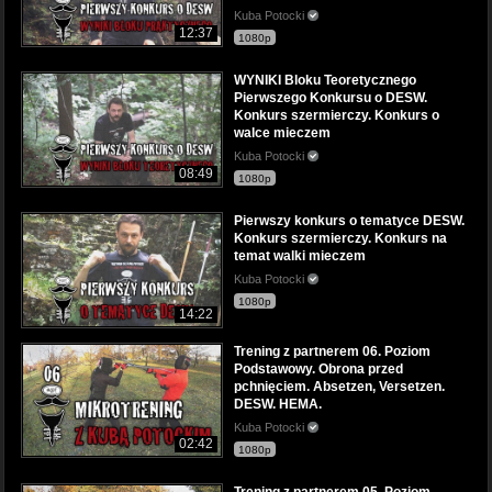
Kuba Potocki
12:37
1080p
WYNIKI Bloku Teoretycznego
Pierwszego Konkursu o DESW.
Konkurs szermierczy. Konkurs o
walce mieczem
Kuba Potocki
08:49
1080p
Pierwszy konkurs o tematyce DESW.
Konkurs szermierczy. Konkurs na
temat walki mieczem
Kuba Potocki
1080p
14:22
Trening z partnerem 06. Poziom
Podstawowy. Obrona przed
pchnięciem. Absetzen, Versetzen.
DESW. HEMA.
Kuba Potocki
02:42
1080p
Trening z partnerem 05. Poziom