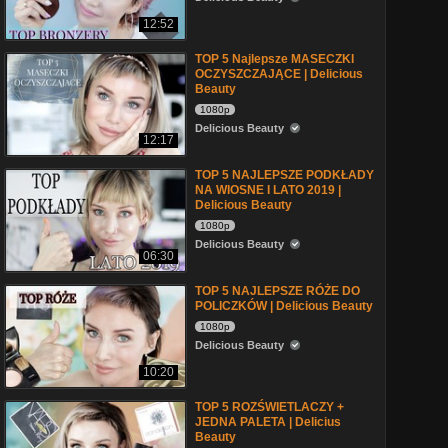
12:52
TOP 5 Najlepsze MASECZKI
OCZYSZCZAJĄCE | Delicious
Beauty
1080p
Delicious Beauty
12:17
TOP 5 NAJLEPSZE PODKŁADY
NA WIOSNE I LATO 2019 |
Delicious Beauty
1080p
Delicious Beauty
06:30
TOP 5 NAJLEPSZE RÓŻE DO
POLICZKÓW | Delicious Beauty
1080p
Delicious Beauty
10:20
TOP 5 ROZŚWIETLACZY +
JEDNA PALETA | Delicius
Beauty