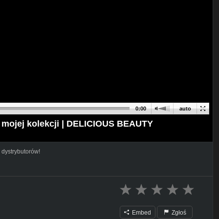
0:00
auto
w mojej kolekcji | DELICIOUS BEAUTY
 dystrybutorów!
Embed
Zgłoś