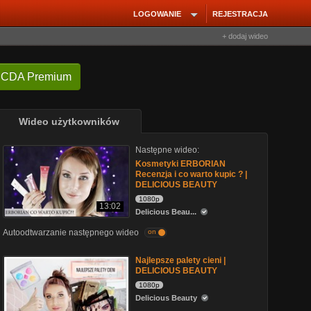
LOGOWANIE
REJESTRACJA
+ dodaj wideo
 CDA Premium
Wideo użytkowników
Następne wideo:
Kosmetyki ERBORIAN
Recenzja i co warto kupic ? |
DELICIOUS BEAUTY
1080p
13:02
Delicious Beau...
Autoodtwarzanie następnego wideo
on
Najlepsze palety cieni |
DELICIOUS BEAUTY
1080p
Delicious Beauty