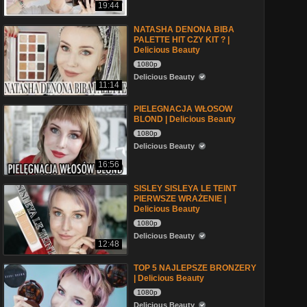
19:44
NATASHA DENONA BIBA
PALETTE HIT CZY KIT ? |
Delicious Beauty
1080p
Delicious Beauty
11:14
PIELEGNACJA WŁOSOW
BLOND | Delicious Beauty
1080p
Delicious Beauty
16:56
SISLEY SISLEYA LE TEINT
PIERWSZE WRAŻENIE |
Delicious Beauty
1080p
Delicious Beauty
12:48
TOP 5 NAJLEPSZE BRONZERY
| Delicious Beauty
1080p
Delicious Beauty