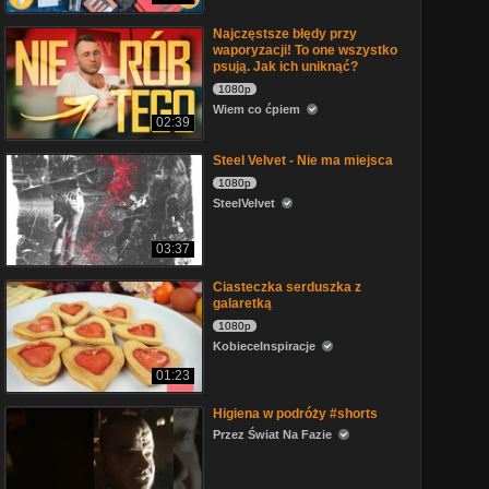
Najczęstsze błędy przy
waporyzacji! To one wszystko
psują. Jak ich uniknąć?
1080p
Wiem co ćpiem
02:39
Steel Velvet - Nie ma miejsca
1080p
SteelVelvet
03:37
Ciasteczka serduszka z
galaretką
1080p
KobieceInspiracje
01:23
Higiena w podróży #shorts
Przez Świat Na Fazie