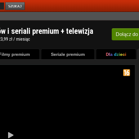
ów i seriali premium + telewizja
Dołącz
do
3,99 zł / miesiąc
Filmy premium
Seriale premium
Dla dzieci