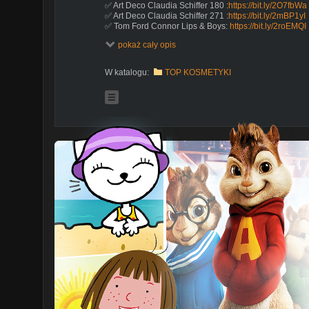
✅ Art Deco Claudia Schiffer 180 :
https://bit.ly/2O7fbWa
✅ Art Deco Claudia Schiffer 271 :
https://bit.ly/2mBP1yI
✅ Tom Ford Connor Lips & Boys:
https://bit.ly/2roEMQI
✅ Tom Ford Lip Colour Contempt:
https://bit.ly/2N9uufI
pokaż cały opis
✅ MAC Chili:
https://bit.ly/2QBdl47
✅ Pat McGrath Fever Dream:
https://bit.ly/2q5o5st
✅ Fenty Stunna Lip Paint Uncuffed :
https://bit.ly/2x29k
W katalogu:
TOP KOSMETYKI
✅ Fenty Beauty Mattemoiselle Frackle Fiesta:
https://b
✅ Pierre Rene Notice Me Nude:
https://bit.ly/2AXPhyz