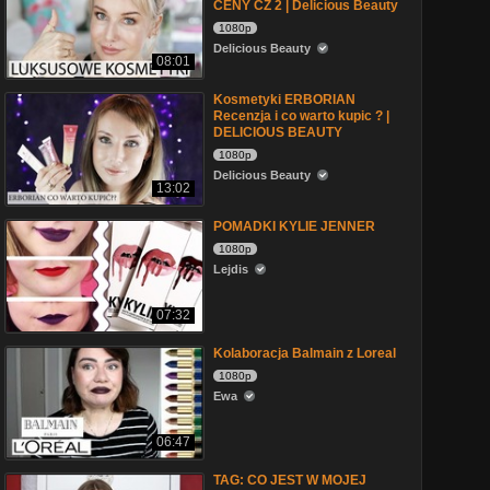
CENY CZ 2 | Delicious Beauty
1080p
Delicious Beauty
08:01
Kosmetyki ERBORIAN
Recenzja i co warto kupic ? |
DELICIOUS BEAUTY
1080p
Delicious Beauty
13:02
POMADKI KYLIE JENNER
1080p
Lejdis
07:32
Kolaboracja Balmain z Loreal
1080p
Ewa
06:47
TAG: CO JEST W MOJEJ