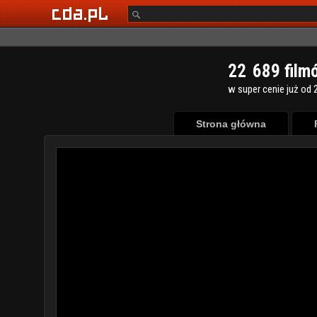
2
2
6
8
9
film
w super cenie już od 2
Strona główna