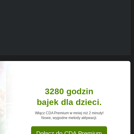
tH
it.ly/2UnY1qz
3280 godzin
bajek dla dzieci.
Włącz CDA Premium w mniej niż 2 minuty!
Nowe, wygodne metody aktywacji.
Dołącz do CDA Premium