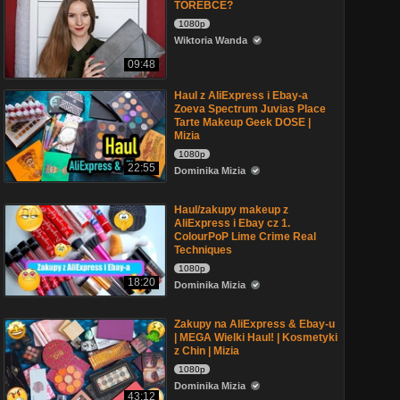
TOREBCE?
1080p
Wiktoria Wanda
09:48
Haul z AliExpress i Ebay-a
Zoeva Spectrum Juvias Place
Tarte Makeup Geek DOSE |
Mizia
1080p
22:55
Dominika Mizia
Haul/zakupy makeup z
AliExpress i Ebay cz 1.
ColourPoP Lime Crime Real
Techniques
1080p
18:20
Dominika Mizia
Zakupy na AliExpress & Ebay-u
| MEGA Wielki Haul! | Kosmetyki
z Chin | Mizia
1080p
Dominika Mizia
43:12