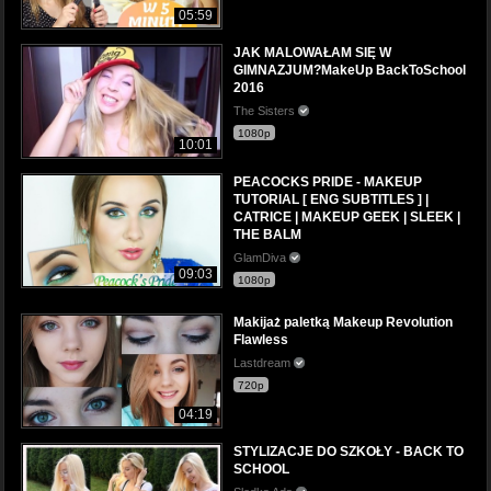
05:59
JAK MALOWAŁAM SIĘ W
GIMNAZJUM?MakeUp BackToSchool
2016
The Sisters
1080p
10:01
PEACOCKS PRIDE - MAKEUP
TUTORIAL [ ENG SUBTITLES ] |
CATRICE | MAKEUP GEEK | SLEEK |
THE BALM
GlamDiva
09:03
1080p
Makijaż paletką Makeup Revolution
Flawless
Lastdream
720p
04:19
STYLIZACJE DO SZKOŁY - BACK TO
SCHOOL