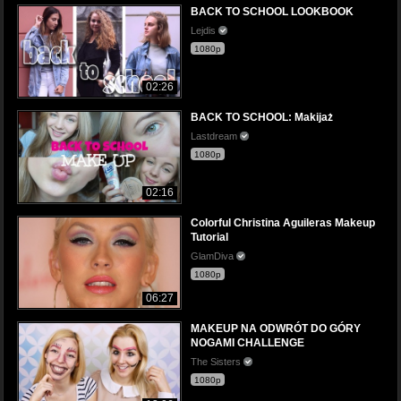
BACK TO SCHOOL LOOKBOOK
Lejdis
1080p
02:26
BACK TO SCHOOL: Makijaż
Lastdream
1080p
02:16
Colorful Christina Aguileras Makeup
Tutorial
GlamDiva
1080p
06:27
MAKEUP NA ODWRÓT DO GÓRY
NOGAMI CHALLENGE
The Sisters
1080p