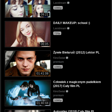
Lastdream
1080p
09:21
DAILY MAKEUP: school :)
Lastdream
720p
06:05
Żywie Biełaruś! (2012) Lektor PL
KinoSwiat
premium
1080p
01:41:08
Człowiek z magicznym pudełkiem
(2017) Cały film PL
KinoSwiat
premium
1080p
01:40:44
Autsajder (2018) Cały film PL