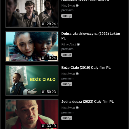
KinoSwiat
premium
1080p
01:29:24
Dobra, zła dziewczyna (2022) Lektor
PL
Filmy Akcji
premium
1080p
01:19:24
Boże Ciało (2019) Cały film PL
KinoSwiat
premium
1080p
01:50:23
Jedna dusza (2023) Cały film PL
KinoSwiat
premium
1080p
01:33:19