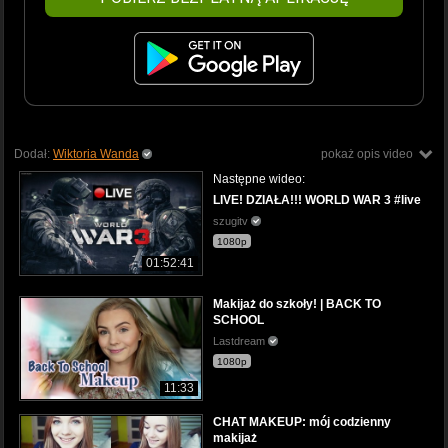
Dodał:
Wiktoria Wanda
pokaż opis video
Następne wideo:
LIVE! DZIAŁA!!! WORLD WAR 3 #live
szugitv
1080p
01:52:41
Makijaż do szkoły! | BACK TO
SCHOOL
Lastdream
1080p
11:33
CHAT MAKEUP: mój codzienny
makijaż