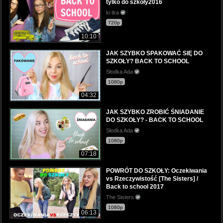
tylko do szkoły2016
ki tka
720p
10:10
JAK SZYBKO SPAKOWAĆ SIĘ DO
SZKOŁY? BACK TO SCHOOL
Słodka Ada
1080p
04:32
JAK SZYBKO ZROBIĆ ŚNIADANIE
DO SZKOŁY? - BACK TO SCHOOL
Słodka Ada
1080p
07:18
POWRÓT DO SZKOŁY: Oczekiwania
vs Rzeczywistość [The Sisters] /
Back to school 2017
The Sisters
1080p
06:13