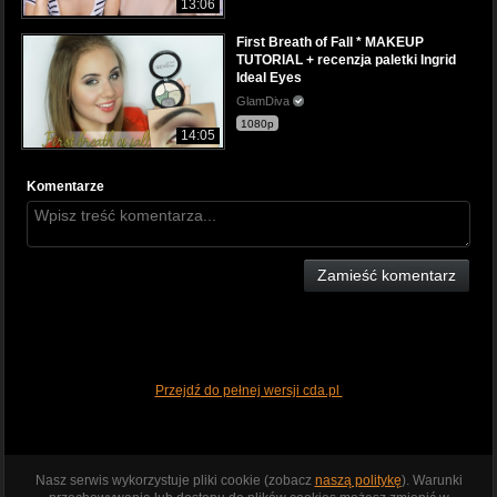
13:06
First Breath of Fall * MAKEUP
TUTORIAL + recenzja paletki Ingrid
Ideal Eyes
GlamDiva
1080p
14:05
Komentarze
Zamieść komentarz
Przejdź do pełnej wersji cda.pl
Nasz serwis wykorzystuje pliki cookie (zobacz
naszą politykę
). Warunki