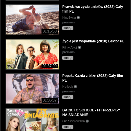
Prawdziwe życie aniołów (2022) Cały
film PL
KinoSwiat
premium
1080p
01:15:53
Życie jest wspaniałe (2018) Lektor PL
Filmy Akcji
premium
1080p
01:37:09
Popek. Każda z blizn (2022) Cały film
PL
Netlook
premium
1080p
01:06:37
BACK TO SCHOOL - FIT PRZEPISY
NA ŚNIADANIE
Ola Sidorowska
1080p