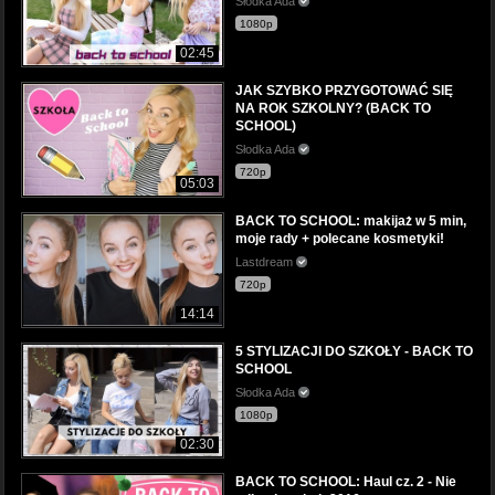
Słodka Ada
1080p
02:45
JAK SZYBKO PRZYGOTOWAĆ SIĘ
NA ROK SZKOLNY? (BACK TO
SCHOOL)
Słodka Ada
720p
05:03
BACK TO SCHOOL: makijaż w 5 min,
moje rady + polecane kosmetyki!
Lastdream
720p
14:14
5 STYLIZACJI DO SZKOŁY - BACK TO
SCHOOL
Słodka Ada
1080p
02:30
BACK TO SCHOOL: Haul cz. 2 - Nie