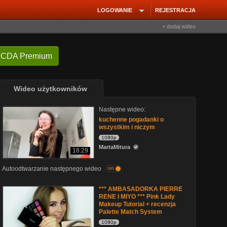
LOGOWANIE
REJESTRACJA
+ dodaj wideo
 CDA Premium
Wideo użytkowników
Następne wideo:
kuchenne pogadanki o
wszystkim i niczym
1080p
MartaMitura
18:29
Autoodtwarzanie następnego wideo
on
*** AMBASADORKA PIERRE
RENE I MIYO *** Pink Lady
Makeup Tutorial + recenzja
Palette Match System
1080p