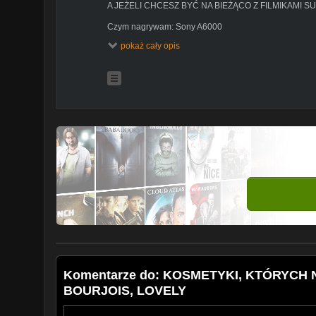
A JEŻELI CHCESZ BYĆ NA BIEŻĄCO Z FILMIKAMI S
Czym nagrywam: Sony A6000
pokaż cały opis
✔ Instagram:
https://www.instagram.com/wiktoriawand
✔ Facebook:
https://www.facebook.com/kacikwandy/
✉ Współpraca/kontakt: wiktoria.cieniewska@gmail.co
Komentarze do: KOSMETYKI, KTÓRYCH 
BOURJOIS, LOVELY