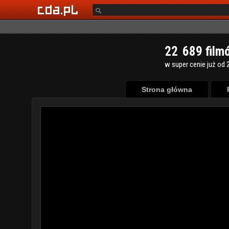
2
2
6
8
9
film
w super cenie już od 2
Strona główna