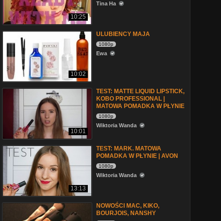
Tina Ha
10:25
ULUBIENCY MAJA
1080p
Ewa
10:02
TEST: MATTE LIQUID LIPSTICK,
KOBO PROFESSIONAL |
MATOWA POMADKA W PŁYNIE
1080p
Wiktoria Wanda
10:01
TEST: MARK. MATOWA
POMADKA W PŁYNIE | AVON
1080p
Wiktoria Wanda
13:13
NOWOŚCI MAC, KIKO,
BOURJOIS, NANSHY