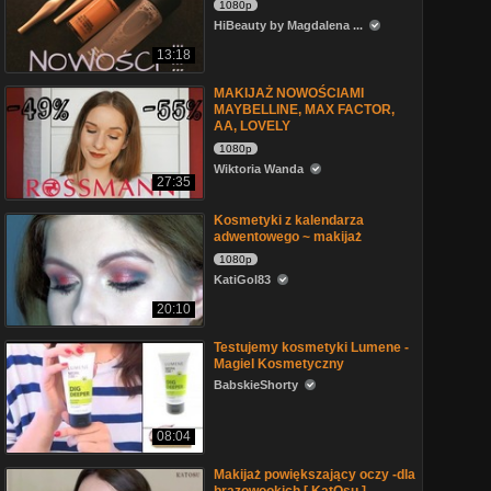
1080p
HiBeauty by Magdalena ...
13:18
MAKIJAŻ NOWOŚCIAMI
MAYBELLINE, MAX FACTOR,
AA, LOVELY
1080p
Wiktoria Wanda
27:35
Kosmetyki z kalendarza
adwentowego ~ makijaż
1080p
KatiGol83
20:10
Testujemy kosmetyki Lumene -
Magiel Kosmetyczny
BabskieShorty
08:04
Makijaż powiększający oczy -dla