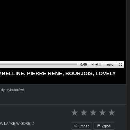
0:00
auto
BELLINE, PIERRE RENE, BOURJOIS, LOVELY
 dystrybutorów!
W ŁAPKĘ W GÓRĘ! :)
Embed
Zgłoś