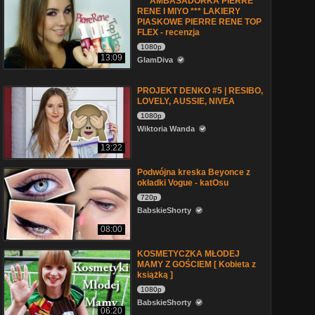
*** AMBASADORKA PIERRE
RENE I MIYO *** LAKIERY
PIASKOWE PIERRE RENE TOP
FLEX - recenzja
1080p
13:09
GlamDiva
PROJEKT DENKO #5 | RESIBO,
LOVELY, AUSSIE, NIVEA
1080p
Wiktoria Wanda
13:22
Podwójna kreska Beyonce z
okładki Vogue - katOsu
720p
BabskieShorty
08:00
KOSMETYCZKA MŁODEJ
MAMY Z GOŚCIEM [ Kobieta z
książką ]
1080p
BabskieShorty
06:20