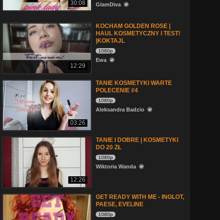
30:08
GlamDiva
KOCHAM GOLDEN ROSE |
HAUL KOSMETYCZNY I TEST!
|KOKTAJL
1080p
Ewa
12:29
TANIE KOSMETYKI WARTE
POLECENIE #4
1080p
Aleksandra Badzio
03:26
TANIE I DOBRE | KOSMETYKI
DO 20 ZŁ
1080p
Wiktoria Wanda
12:26
GET READY WITH ME - INGLOT,
PAESE, EVELINE
1080p