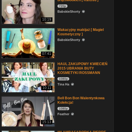
brązowookich [ KatOsu ]
720p
BabskieShorty
10:19
Wakacyjny makijaż [ Magiel
Kosmetyczny ]
BabskieShorty
07:41
HAUL ZAKUPOWY KWIECIEŃ
2015 UBRANIA BUTY
KOSMETYKI ROSSMANN
1080p
Tina Ha
10:11
Bell Bon Bon Walentynkowa
Kolekcja!
1080p
Feather
15:13