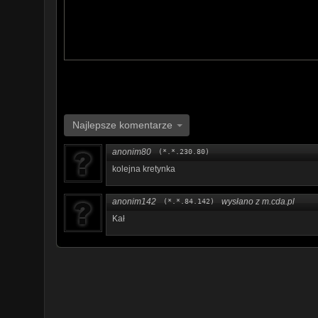
Najlepsze komentarze
anonim80
(*.*.230.80)
kolejna kretynka
anonim142
wysłano z m.cda.pl
(*.*.84.142)
Kał