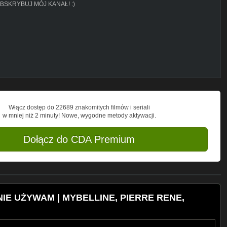
UBSKRYBUJ MÓJ KANAŁ! :)
aa/
m
Włącz dostęp do 22689 znakomitych filmów i seriali
w mniej niż 2 minuty! Nowe, wygodne metody aktywacji.
Dołącz do CDA Premium
NIE UŻYWAM | MYBELLINE, PIERRE RENE,