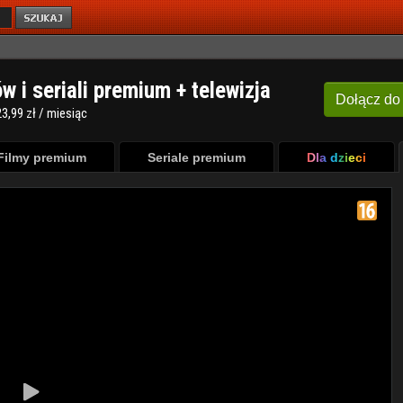
ów i seriali premium + telewizja
Dołącz
do
3,99 zł / miesiąc
Filmy premium
Seriale premium
Dla dzieci