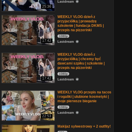
Lastdream
25:36
WEEKLY VLOG dzień z
przyjaciółką | prowadzę
szkolenie | fundacja DKMS |
przepis na pizzerinki
1080p
17:42
Lastdream
WEEKLY VLOG dzień z
przyjaciółką | chcemy być
dawcami szpiku | szkolenie |
przepis na pizzerinki
1080p
17:42
Lastdream
WEEKLY VLOG przepis na tacos
i rogaliki | ulubione kosmetyki |
moje pierwsze bieganie
1080p
Lastdream
22:53
Makijaż sylwestrowy + 2 outfity!