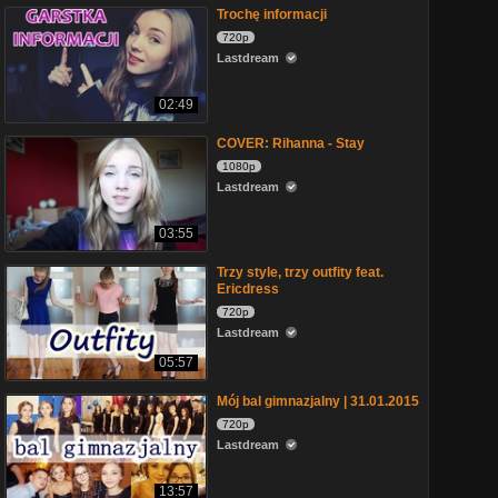
Trochę informacji
720p
Lastdream
02:49
COVER: Rihanna - Stay
1080p
Lastdream
03:55
Trzy style, trzy outfity feat.
Ericdress
720p
Lastdream
05:57
Mój bal gimnazjalny | 31.01.2015
720p
Lastdream
13:57