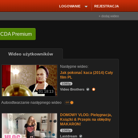
LOGOWANIE
REJESTRACJA
+ dodaj wideo
 CDA Premium
Wideo użytkowników
Następne wideo:
Jak pokonać kaca (2014) Cały
film PL
1080p
Video Brothers
01:18:13
Autoodtwarzanie następnego wideo
on
DOMOWY VLOG: Pielęgnacja,
Książki & Przepis na obłędny
MAKARON!
1080p
Lastdream