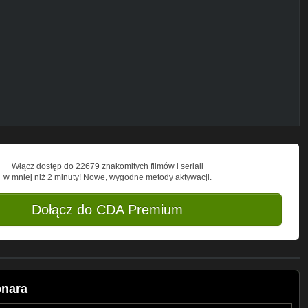
Włącz dostęp do 22679 znakomitych filmów i seriali
w mniej niż 2 minuty! Nowe, wygodne metody aktywacji.
Dołącz do CDA Premium
onara