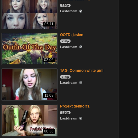
720p
Lastdream
06:11
OOTD: jesień
720p
Lastdream
02:06
TAG: Common white girl!
720p
Lastdream
11:08
Projekt denko #1
720p
Lastdream
08:36