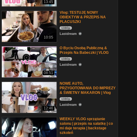
13:45
Vlog: TESTUJĘ NOWY
OBIEKTYW & PRZEPIS NA
PLACUSZKI
1080p
Lastdream
10:05
O Byciu Osobą Publiczną &
Przepis Na Babeczki | VLOG
1080p
Lastdream
08:51
NOWE AUTO,
PRZYGOTOWANIA DO IMPREZY
& ŚWIETNY MAKARON | Vlog
1080p
Lastdream
12:46
WEEKLY VLOG sprzątanie
salonu | przepis na sałatkę | co
mi daje terapia | backstage
szkoleń