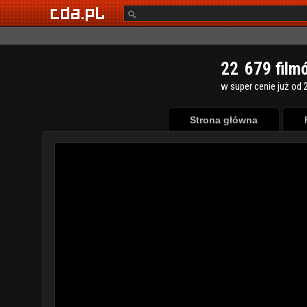
2
2
6
7
9
film
w super cenie już od 2
Strona główna