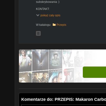
subskrybowania :)
KONTAKT:
► alexlastdream@gmail.com
pokaż cały opis
==============================­­========­====
W katalogu:
Przepis
GDZIE MNIE ZNAJDZIECIE:
► INSTAGRAM:
http://instagram.com/zdzieszk4
► PHOTOBLOG:
http://www.photoblog.pl/zdz...
► ASK:
http://ask.fm/alexlastdream
==============================­­========­====
DO ZOBACZENIA W KOLEJNYM FILMIKU ♥
Komentarze do: PRZEPIS: Makaron Carb