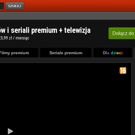
ów i seriali premium + telewizja
Dołącz
do
3,99 zł / miesiąc
Filmy premium
Seriale premium
Dla dzieci