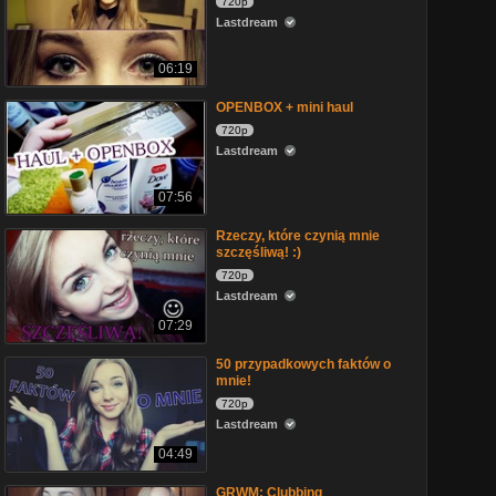
720p
Lastdream
06:19
OPENBOX + mini haul
720p
Lastdream
07:56
Rzeczy, które czynią mnie
szczęśliwą! :)
720p
Lastdream
07:29
50 przypadkowych faktów o
mnie!
720p
Lastdream
04:49
GRWM: Clubbing