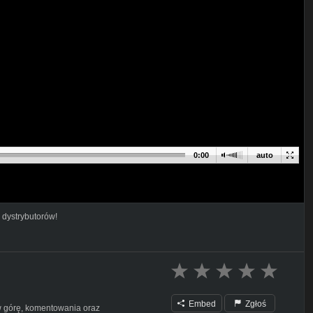
0:00
auto
 dystrybutorów!
Embed
Zgłoś
 w górę, komentowania oraz