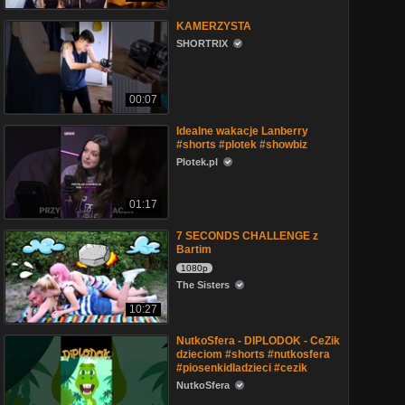
KAMERZYSTA
SHORTRIX
00:07
Idealne wakacje Lanberry
#shorts #plotek #showbiz
Plotek.pl
01:17
7 SECONDS CHALLENGE z
Bartim
1080p
The Sisters
10:27
NutkoSfera - DIPLODOK - CeZik
dzieciom #shorts #nutkosfera
#piosenkidladzieci #cezik
NutkoSfera