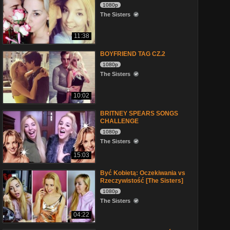
1080p
The Sisters
11:38
BOYFRIEND TAG CZ.2
1080p
The Sisters
10:02
BRITNEY SPEARS SONGS
CHALLENGE
1080p
The Sisters
15:03
Być Kobietą: Oczekiwania vs
Rzeczywistość [The Sisters]
1080p
The Sisters
04:22