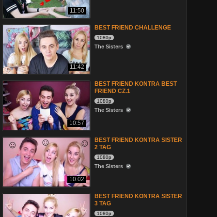
11:50
BEST FRIEND CHALLENGE
1080p
The Sisters
11:42
BEST FRIEND KONTRA BEST
FRIEND CZ.1
1080p
The Sisters
10:57
BEST FRIEND KONTRA SISTER
2 TAG
1080p
The Sisters
10:02
BEST FRIEND KONTRA SISTER
3 TAG
1080p