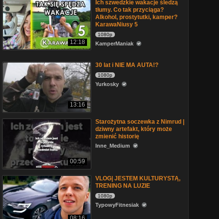
Ich szwedzkie wakacje śledzą
tłumy. Co tak przyciąga?
Alkohol, prostytutki, kamper?
KarawaNiusy 5
1080p
12:18
KamperManiak
30 lat i NIE MA AUTA!?
1080p
Yurkosky
13:16
Starożytna soczewka z Nimrud |
dziwny artefakt, który może
zmienić historię
Inne_Medium
00:59
VLOG| JESTEM KULTURYSTĄ,
TRENING NA LUZIE
1080p
TypowyFitnesiak
08:16