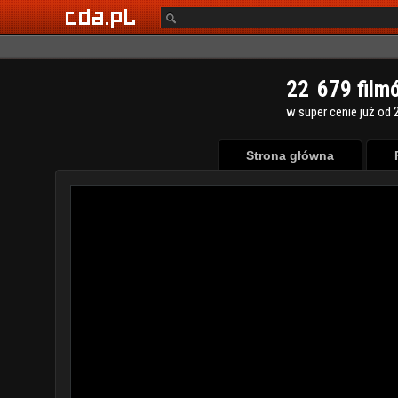
2
2
6
7
9
film
w super cenie już od 2
Strona główna