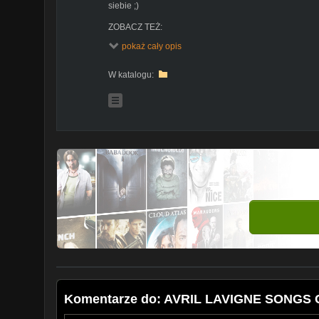
siebie ;)
ZOBACZ TEŻ:
- Kanał Ady - Słodka Ada (
https://goo.gl/HKSqL2)
- o g
pokaż cały opis
- Kanał Bartiego - TURSON (
https://goo.gl/Sq5DQC)
- 
sposoby na...! :) Męski świat w jednym miejscu!
- Kanał Bartiego i Pauliny, czyli JUST SIBLINGS! (
https
W katalogu:
rozrywki :)
Pozdrawiamy! :*
Komentarze do: AVRIL LAVIGNE SONGS