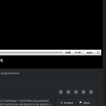
0:00
auto
lą
 dystrybutorów!
i Challenge! :) Jeśli Wam się podobał
Embed
Zgłoś
 też będzie jak udostępnicie go gdzieś u