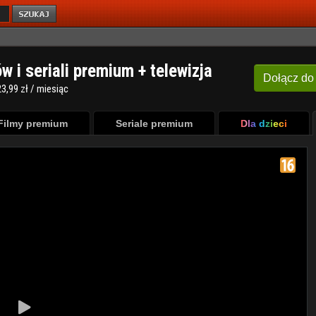
ów i seriali premium + telewizja
Dołącz
do
3,99 zł / miesiąc
Filmy premium
Seriale premium
Dla dzieci