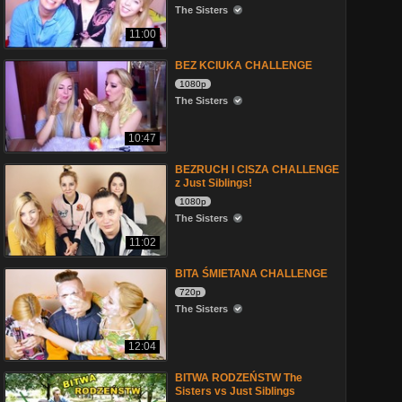
The Sisters
11:00
BEZ KCIUKA CHALLENGE
1080p
The Sisters
10:47
BEZRUCH I CISZA CHALLENGE
z Just Siblings!
1080p
The Sisters
11:02
BITA ŚMIETANA CHALLENGE
720p
The Sisters
12:04
BITWA RODZEŃSTW The
Sisters vs Just Siblings