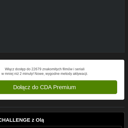
otowaniu, warzywach, owocach i nie tylko!
haule, poważne i mniej tematy, domowe
://goo.gl/ZvJUWn)
- cotygodniowa dawka
Włącz dostęp do 22679 znakomitych filmów i seriali
w mniej niż 2 minuty! Nowe, wygodne metody aktywacji.
Dołącz do CDA Premium
 CHALLENGE z Olą