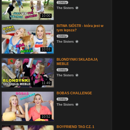
1080p
The Sisters
10:00
BITWA SIÓSTR - która jest w
tym lepsza?
1080p
The Sisters
10:03
BLONDYNKI SKŁADAJĄ
MEBLE
1080p
The Sisters
11:49
BOBAS CHALLENGE
1080p
The Sisters
10:52
BOYFRIEND TAG CZ. 1