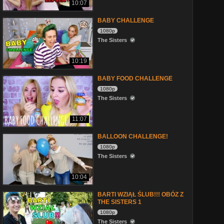
10:07
BABY CHALLENGE
1080p
The Sisters
10:19
BABY FOOD CHALLENGE
1080p
The Sisters
11:07
BALLOON CHALLENGE!
1080p
The Sisters
10:04
BARTI WZIĄŁ ŚLUB!!! OBÓZ Z
THE SISTERS 1
1080p
The Sisters