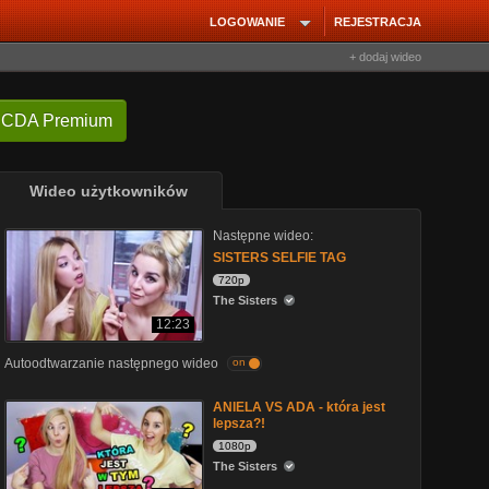
LOGOWANIE
REJESTRACJA
+ dodaj wideo
 CDA Premium
Wideo użytkowników
Następne wideo:
SISTERS SELFIE TAG
720p
The Sisters
12:23
Autoodtwarzanie następnego wideo
on
ANIELA VS ADA - która jest
lepsza?!
1080p
The Sisters