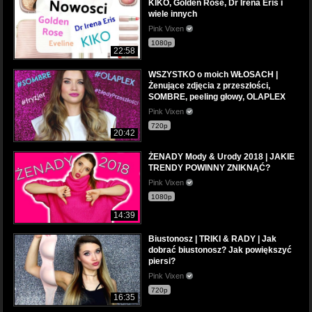
KIKO, Golden Rose, Dr Irena Eris i
wiele innych
Pink Vixen
1080p
22:58
WSZYSTKO o moich WŁOSACH |
Żenujące zdjęcia z przeszłości,
SOMBRE, peeling głowy, OLAPLEX
Pink Vixen
720p
20:42
ŻENADY Mody & Urody 2018 | JAKIE
TRENDY POWINNY ZNIKNĄĆ?
Pink Vixen
1080p
14:39
Biustonosz | TRIKI & RADY | Jak
dobrać biustonosz? Jak powiększyć
piersi?
Pink Vixen
720p
16:35