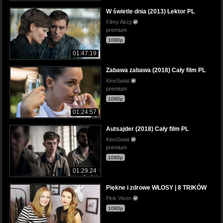
W świetle dnia (2013) Lektor PL
Filmy Akcji
premium
1080p
01:47:19
Zabawa zabawa (2018) Cały film PL
KinoSwiat
premium
1080p
01:24:57
Autsajder (2018) Cały film PL
KinoSwiat
premium
1080p
01:29:24
Piękne i zdrowe WŁOSY | 8 TRIKÓW
Pink Vixen
1080p