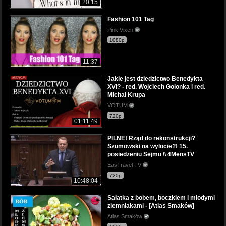
20:15
Fashion 101 Tag
Pink Vixen
1080p
11:37
Jakie jest dziedzictwo Benedykta
XVI? - red. Wojciech Golonka i red.
Michał Krupa
VOTUM
720p
01:11:49
PILNE! Rząd do rekonstrukcji?
Szumowski na wylocie?! 15.
posiedzeniu Sejmu \\ 4MensTV
EasTravel TV
720p
10:48:04
Sałatka z bobem, boczkiem i młodymi
ziemniakami - [Atlas Smaków]
Atlas Smaków