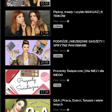
10:50
Piękny, trwały i szybki MAKIJAŻ | 8
TRIKÓW
Pink Vixen
1080p
17:06
PODRÓŻE | NIEZBĘDNE GADŻETY I
SPRYTNE PAKOWANIE
Pink Vixen
1080p
20:06
Prezenty Świąteczne | Dla NIEJ i dla
NIEGO
Pink Vixen
720p
17:34
Q&A | Praca, Dzieci, Tatuaże i wiele
innych
Pink Vixen