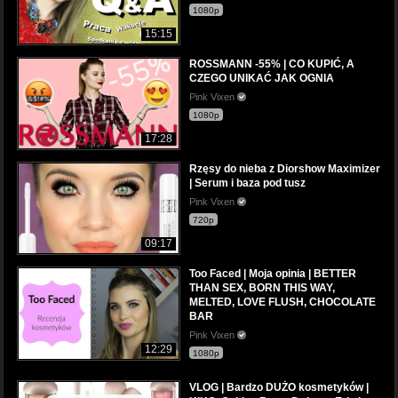
1080p
15:15
ROSSMANN -55% | CO KUPIĆ, A
CZEGO UNIKAĆ JAK OGNIA
Pink Vixen
1080p
17:28
Rzęsy do nieba z Diorshow Maximizer
| Serum i baza pod tusz
Pink Vixen
720p
09:17
Too Faced | Moja opinia | BETTER
THAN SEX, BORN THIS WAY,
MELTED, LOVE FLUSH, CHOCOLATE
BAR
Pink Vixen
12:29
1080p
VLOG | Bardzo DUŻO kosmetyków |