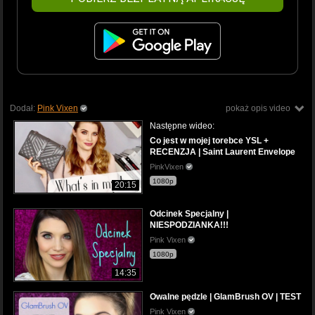
Dodał:
Pink Vixen
pokaż opis video
Następne wideo:
Co jest w mojej torebce YSL +
RECENZJA | Saint Laurent Envelope
PinkVixen
1080p
20:15
Odcinek Specjalny |
NIESPODZIANKA!!!
Pink Vixen
1080p
14:35
Owalne pędzle | GlamBrush OV | TEST
Pink Vixen