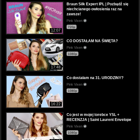
Braun Silk Expert IPL | Pozbądź się
niechcianego owłosienia raz na
zawsze!
Pink Vixen
720p
12:07
CO DOSTAŁAM NA ŚWIĘTA?
Pink Vixen
1080p
17:48
Co dostałam na 31. URODZINY?
Pink Vixen
1080p
16:22
Co jest w mojej torebce YSL +
RECENZJA | Saint Laurent Envelope
Pink Vixen
1080p