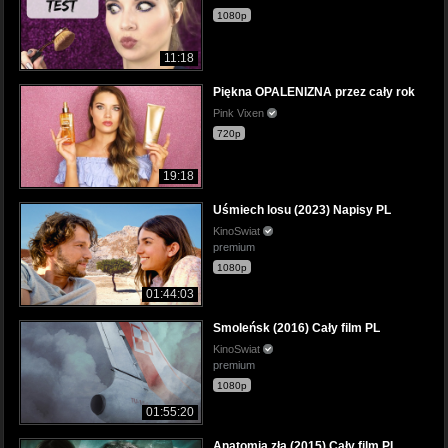
1080p
11:18
Piękna OPALENIZNA przez cały rok
Pink Vixen
720p
19:18
Uśmiech losu (2023) Napisy PL
KinoSwiat
premium
1080p
01:44:03
Smoleńsk (2016) Cały film PL
KinoSwiat
premium
1080p
01:55:20
Anatomia zła (2015) Cały film PL