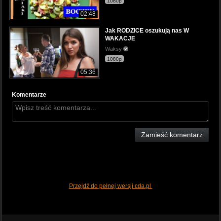
1080p
02:48
Jak RODZICE oszukują nas W
WAKACJE
Waksy
1080p
05:36
Komentarze
Zamieść komentarz
Przejdź do pełnej wersji cda.pl