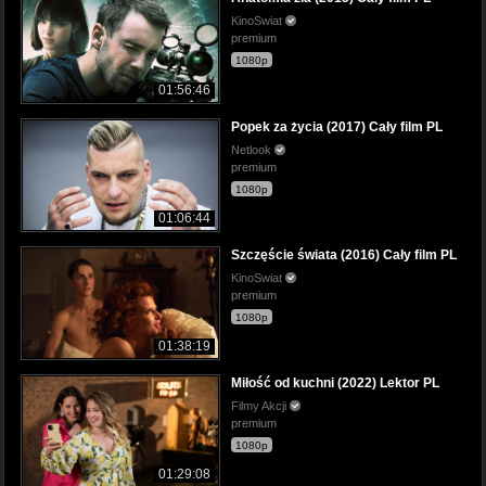
KinoSwiat
premium
1080p
01:56:46
Popek za życia (2017) Cały film PL
Netlook
premium
1080p
01:06:44
Szczęście świata (2016) Cały film PL
KinoSwiat
premium
1080p
01:38:19
Miłość od kuchni (2022) Lektor PL
Filmy Akcji
premium
1080p
01:29:08