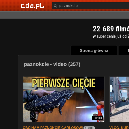
2
2
6
8
9
film
w super cenie już od 2
Strona główna
paznokcie
- video (357)
10:00
OBCINAM PAZNOKCIE CARLOSOWI
VLOG- KUR
1080p