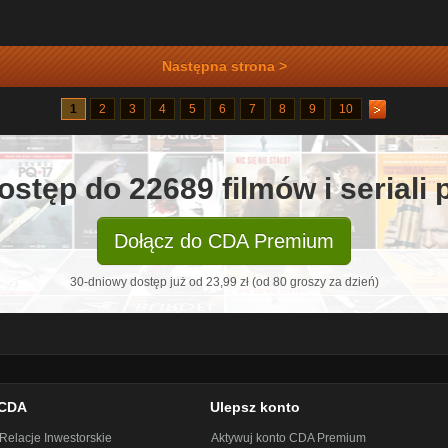
Następna strona >
1
2
3
4
5
6
7
8
9
10
ostęp do 22689 filmów i seriali
Dołącz do CDA Premium
30-dniowy dostęp już od 23,99 zł (od 80 groszy za dzień)
CDA
Ulepsz konto
Relacje Inwestorskie
Aktywuj konto CDA Premium