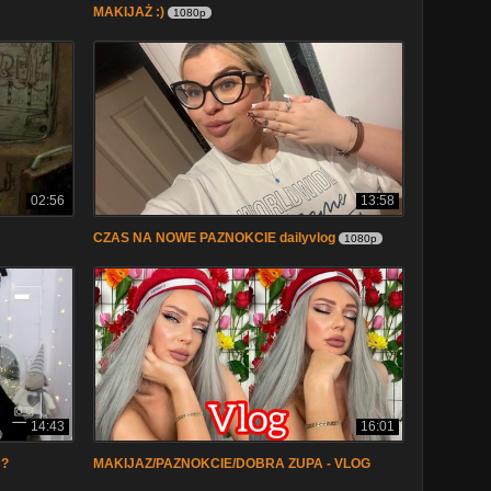
MAKIJAŻ :)
1080p
02:56
13:58
CZAS NA NOWE PAZNOKCIE dailyvlog
1080p
14:43
16:01
!?
MAKIJAZ/PAZNOKCIE/DOBRA ZUPA - VLOG