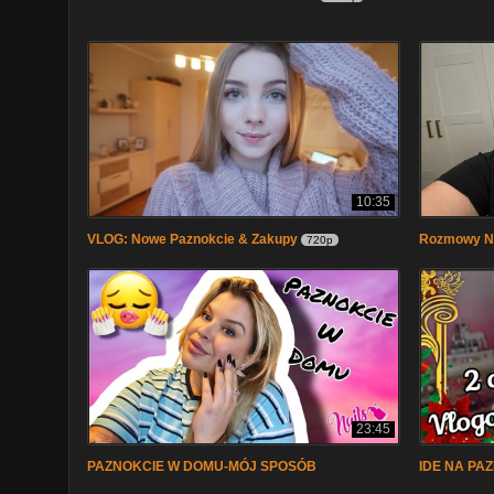
10:35
VLOG: Nowe Paznokcie & Zakupy
Rozmowy N
720p
23:45
PAZNOKCIE W DOMU-MÓJ SPOSÓB
IDE NA PA