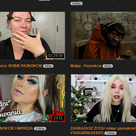
1080p
02:29:30
oca- ROBIE PAZNOKCIE
Małpa - Paznokcie
480p
480p
23:11
ZNOKCIE I IMPREZA
ZAGRAŻASZ ŻYCIU robiąc paznokcie
1080p
#TABUBREAKERS
1080p