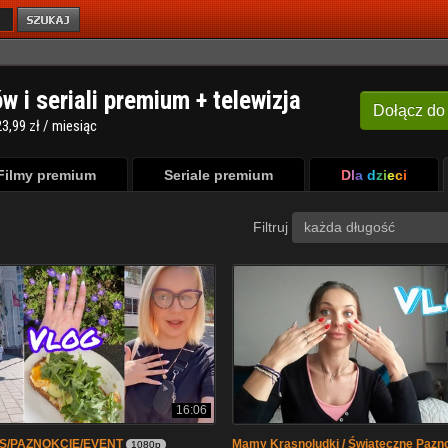
ów i seriali premium + telewizja
Dołącz
do
3,99 zł / miesiąc
Filmy premium
Seriale premium
Dla dzieci
Filtruj
każda długość
16:06
S/PAZNOKCIE/EVENT
Mamy Krasnoludki / Świąteczne Pazn
1080p