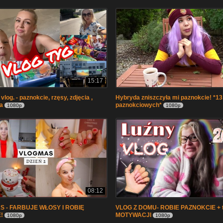
15:17
log. - paznokcie, rzęsy, zdjęcia ,
Hybryda zniszczyła mi paznokcie! *1
a
paznokciowych*
1080p
1080p
08:12
S - FARBUJE WŁOSY I ROBIĘ
VLOG Z DOMU- ROBIE PAZNOKCIE + 
!
MOTYWACJI
1080p
1080p