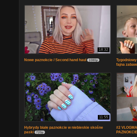
18:32
Nowe paznokcie / Second hand haul
Tygodniowy v
1080p
fajna zabaw
11:55
Hybrydy białe paznokcie w niebieskie skośne
#2 VLOGMA
paski
PAZNOKCIE
720p