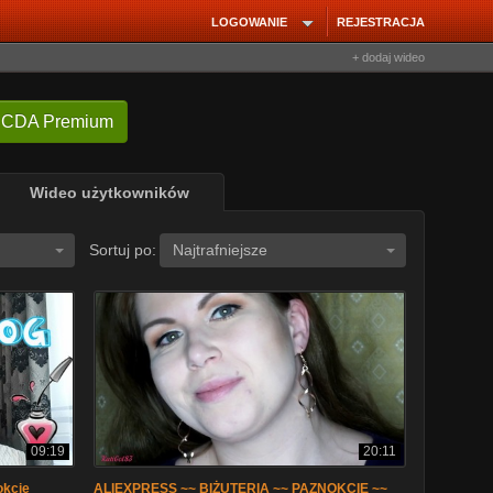
LOGOWANIE
REJESTRACJA
+ dodaj wideo
 CDA Premium
Wideo użytkowników
Sortuj po:
Najtrafniejsze
09:19
20:11
okcie
ALIEXPRESS ~~ BIŻUTERIA ~~ PAZNOKCIE ~~