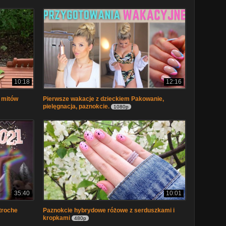
10:18
12:16
3 mitów
Pierwsze wakacje z dzieckiem Pakowanie,
pielęgnacja, paznokcie.
1080p
35:40
10:01
troche
Paznokcie hybrydowe różowe z serduszkami i
kropkami
480p