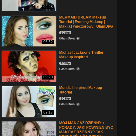
05:58
MERMAID DREAM Makeup
Tutorial | Evening Makeup |
Makijaż wieczorowy | GlamDiva
1080p
GlamDiva
06:52
Michael Jacksons Thriller
Makeup Inspired
1080p
GlamDiva
09:20
Mundial Inspired Makeup
Tutorial
1080p
GlamDiva
09:17
MÓJ MAKIJAŻ DZIENNY +
PORADY: JAKI POWINIEN BYĆ
MAKIJAŻ DZIENNY? JAK