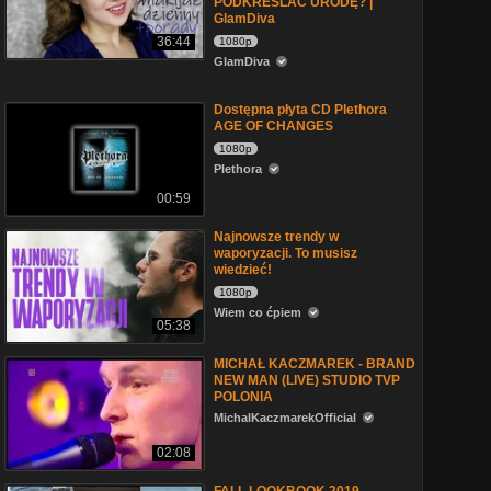
PODKREŚLAĆ URODĘ? |
GlamDiva
36:44
1080p
GlamDiva
Dostępna płyta CD Plethora
AGE OF CHANGES
1080p
Plethora
00:59
Najnowsze trendy w
waporyzacji. To musisz
wiedzieć!
1080p
Wiem co ćpiem
05:38
MICHAŁ KACZMAREK - BRAND
NEW MAN (LIVE) STUDIO TVP
POLONIA
MichalKaczmarekOfficial
02:08