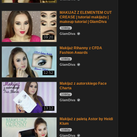
MAKIJAŻ Z ELEMENTEM CUT
CREASE | tutorial makijażu |
makeup tutorial | GlamDiva
1080p
GlamDiva
09:20
Makijaż Rihanny z CFDA
Fashion Awards
1080p
GlamDiva
12:52
Makijaż z autorskiego Face
Charta
1080p
GlamDiva
13:12
Makijaż z paletą Astor by Heidi
Klum
1080p
GlamDiva