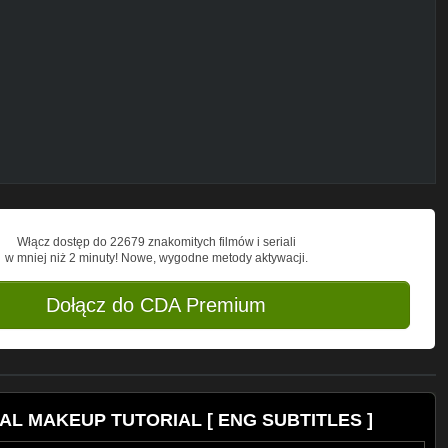
ige
ouring Powder - Sahara Sand
Włącz dostęp do 22679 znakomitych filmów i seriali
w mniej niż 2 minuty! Nowe, wygodne metody aktywacji.
Dołącz do CDA Premium
AL MAKEUP TUTORIAL [ ENG SUBTITLES ]
Beige