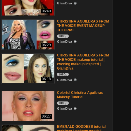
GlamDiva
06:40
CHRISTINA AGUILERAS FROM
THE VOICE EVENT MAKEUP
TUTORIAL
1080p
GlamDiva
06:29
CHRISTINA AGUILERAS FROM
THE VOICE makeup tutorial |
evening makeup inspired |
GlamDiva
1080p
06:18
GlamDiva
Colorful Christina Aguileras
Makeup Tutorial
1080p
GlamDiva
06:27
EMERALD GODDESS tutorial