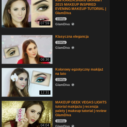
KIM KARDASHIAN GRAMMY
2015 MAKEUP INSPIRED
EVENING MAKEUP TUTORIAL |
GlamDiva
1080p
07:59
GlamDiva
Klasyczna elegancja
1080p
GlamDiva
08:36
Kolorowy egzotyczny makijaż
na lato
1080p
GlamDiva
12:31
MAKEUP GEEK VEGAS LIGHTS
tutorial makijażu | recenzja
palety | makeup tutorial | review
GlamDiva
1080p
04:04
GlamDiva