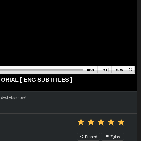
0:00
auto
RIAL [ ENG SUBTITLES ]
 dystrybutorów!
Embed
Zgłoś