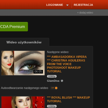
LOGOWANIE
REJESTRACJA
+ dodaj wideo
 CDA Premium
Wideo użytkowników
Następne wideo:
*** AMBASADORKA VIPERA
*** CHRISTINA AGUILERAS
FROM THE VOICE
PHOTOSHOOT MAKEUP
TUTORIAL
06:05
1080p
GlamDiva
Autoodtwarzanie następnego wideo
on
*** ROYAL BLUSH *** MAKEUP
TUTORIAL
1080p