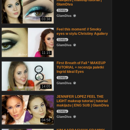
makijażu | makeup tutorial |
GlamDiva
1080p
GlamDiva
03:38
Feel this moment! // Smoky
eyes w stylu Christiny Aguilery
1080p
GlamDiva
11:15
First Breath of Fall * MAKEUP
TUTORIAL + recenzja paletki
Ingrid Ideal Eyes
1080p
GlamDiva
14:05
JENNIFER LOPEZ FEEL THE
LIGHT makeup tutorial | tutorial
makijażu | ENG SUB | GlamDiva
1080p
GlamDiva
04:58