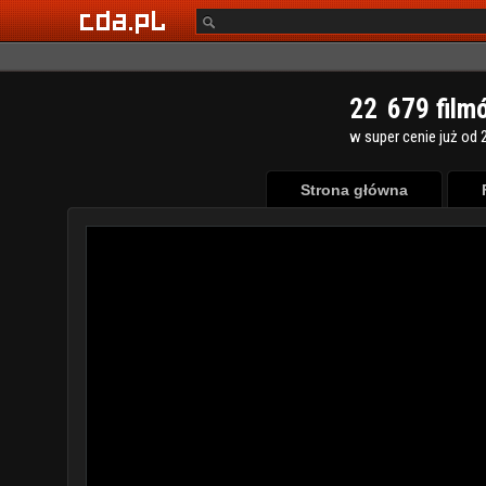
2
2
6
7
9
film
w super cenie już od 2
Strona główna