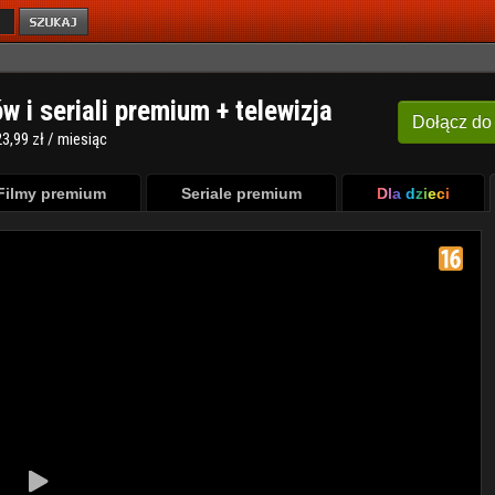
ów i seriali premium + telewizja
Dołącz
do
3,99 zł / miesiąc
Filmy premium
Seriale premium
Dla dzieci