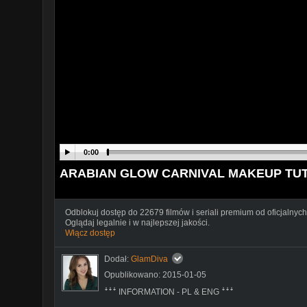
0:00
ARABIAN GLOW CARNIVAL MAKEUP TUTO
Odblokuj dostęp do 22679 filmów i seriali premium od oficjalnych
Oglądaj legalnie i w najlepszej jakości.
Włącz dostęp
Dodał:
GlamDiva
Opublikowano: 2015-01-05
ꜜꜜꜜ INFORMATION - PL & ENG ꜜꜜꜜ