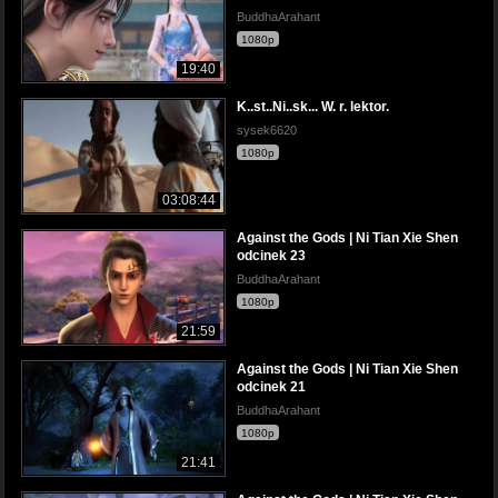
BuddhaArahant
1080p
19:40
K..st..Ni..sk... W. r. lektor.
sysek6620
1080p
03:08:44
Against the Gods | Ni Tian Xie Shen
odcinek 23
BuddhaArahant
1080p
21:59
Against the Gods | Ni Tian Xie Shen
odcinek 21
BuddhaArahant
1080p
21:41