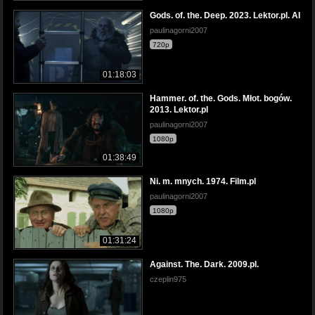
Gods. of. the. Deep. 2023. Lektor.pl. AI
paulinagorni2007
720p
01:18:03
Hammer. of. the. Gods. Młot. bogów.
2013. Lektor.pl
paulinagorni2007
1080p
01:38:49
Ni. m. mnych. 1974. Film.pl
paulinagorni2007
1080p
01:31:24
Against. The. Dark. 2009.pl.
czeplin975