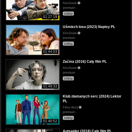
KinoSwiat
premium
1080p
01:27:19
Uśmiech losu (2023) Napisy PL
KinoSwiat
premium
1080p
01:44:03
Zaćma (2016) Cały film PL
KinoSwiat
premium
1080p
01:49:33
Klub złamanych serc (2024) Lektor
PL
Filmy Akcji
premium
1080p
01:40:52
Autsajder (2018) Cały film PL