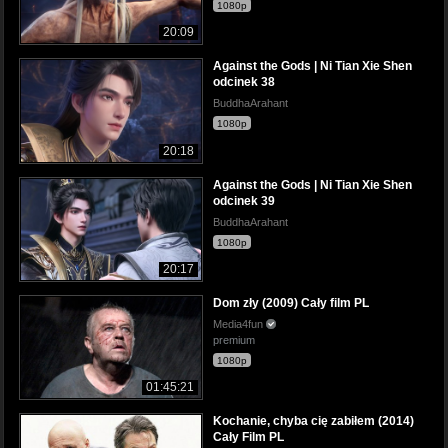
1080p
20:09
Against the Gods | Ni Tian Xie Shen
odcinek 38
BuddhaArahant
1080p
20:18
Against the Gods | Ni Tian Xie Shen
odcinek 39
BuddhaArahant
1080p
20:17
Dom zły (2009) Cały film PL
Media4fun
premium
1080p
01:45:21
Kochanie, chyba cię zabiłem (2014)
Cały Film PL