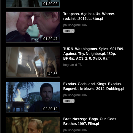
01:30:03
Trespass. Against. Us. Wbrew.
rodzinie. 2016. Lektor.pl
paulinagorni2007
1080p
01:39:47
TURN. Washingtons. Spies. S01E09.
Against. Thy. Neighbor.pl. 480p.
BRRip. AC3. 2. 0. XviD. Ralf
bogdan-d-73
42:56
Exodus. Gods. and. Kings. Exodus.
Bogowi. i. królowie. 2014. Dubbing.pl
paulinagorni2007
1080p
02:30:12
Brat. Naszego. Boga. Our. Gods.
Brother. 1997. Film.pl
paulinagorni2007