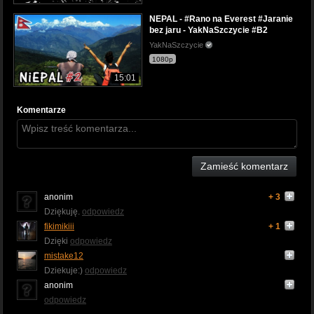
NEPAL - #Rano na Everest #Jaranie
bez jaru - YakNaSzczycie #B2
YakNaSzczycie
1080p
15:01
Komentarze
Zamieść komentarz
anonim
+ 3
Dziękuję.
odpowiedz
fikimikiii
+ 1
Dzięki
odpowiedz
mistake12
Dziekuje:)
odpowiedz
anonim
odpowiedz