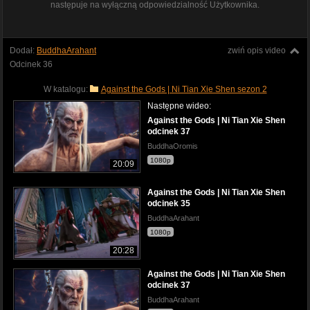
następuje na wyłączną odpowiedzialność Użytkownika.
Dodał:
BuddhaArahant
zwiń opis video
Odcinek 36
W katalogu:
Against the Gods | Ni Tian Xie Shen sezon 2
Następne wideo:
Against the Gods | Ni Tian Xie Shen
odcinek 37
BuddhaOromis
1080p
20:09
Against the Gods | Ni Tian Xie Shen
odcinek 35
BuddhaArahant
1080p
20:28
Against the Gods | Ni Tian Xie Shen
odcinek 37
BuddhaArahant