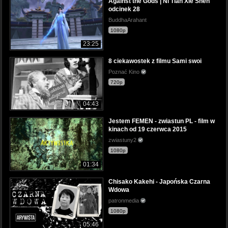
Against the Gods | Ni Tian Xie Shen
odcinek 28
BuddhaArahant
1080p
23:25
8 ciekawostek z filmu Sami swoi
Poznać Kino
720p
04:43
Jestem FEMEN - zwiastun PL - film w
kinach od 19 czerwca 2015
zwiastuny2
1080p
01:34
Chisako Kakehi - Japońska Czarna
Wdowa
patronmedia
1080p
05:46