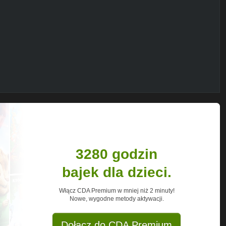
sy
rykasy/101524783340414?ref=hl
861689/+MagdalenkoweFrykasy/posts
com/watch?v=bZLM-0kaYRg
3280 godzin
bajek dla dzieci.
Włącz CDA Premium w mniej niż 2 minuty!
Nowe, wygodne metody aktywacji.
Dołącz do CDA Premium