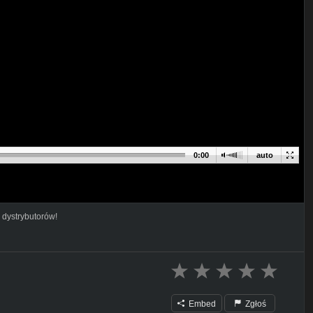
0:00
auto
 dystrybutorów!
Embed
Zgłoś