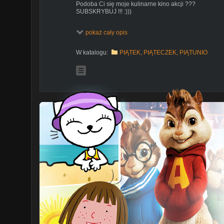
Podoba Ci się moje kulinarne kino akcji ???
SUBSKRYBUJ !!! :)))
Tu mnie znajdziesz :
pokaż cały opis
BLOG
http://magdalenkowefrykasytv.blogspot.com/
INSTAGRAM
http://instagram.com/magdalenkowefryka
FB
https://www.facebook.com/pages/Magdalenkowe-F
W katalogu:
PIĄTEK, PIĄTECZEK, PIĄTUNIO
G+
https://plus.google.com/u/0/b/108096952207414
W filmiku mówię o filmikach:
Czy warto słuchać Rodziców?
https://www.youtube.
Recepta na udane małżeństwo:
https://www.youtube.com/watch?v=8uQGDLfzWSU
Jak wychowywać dzieci?
https://www.youtube.com/watch?v=ln9UV9ohHgg