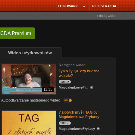
LOGOWANIE
REJESTRACJA
+ dodaj wideo
 CDA Premium
Wideo użytkowników
Następne wideo:
Tylko Ty i ja, czy huczne
wesele?
1080p
MagdalenkoweFr...
11:15
Autoodtwarzanie następnego wideo
on
7 złotych myśli TAG by
Magdalenkowe Frykasy
1080p
MagdalenkoweFrykasy