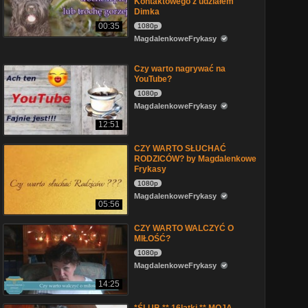
Kontaktowego z udziałem
Dimka
00:35
1080p
MagdalenkoweFrykasy
Czy warto nagrywać na
YouTube?
1080p
MagdalenkoweFrykasy
12:51
CZY WARTO SŁUCHAĆ
RODZICÓW? by Magdalenkowe
Frykasy
1080p
MagdalenkoweFrykasy
05:56
CZY WARTO WALCZYĆ O
MIŁOŚĆ?
1080p
MagdalenkoweFrykasy
14:25