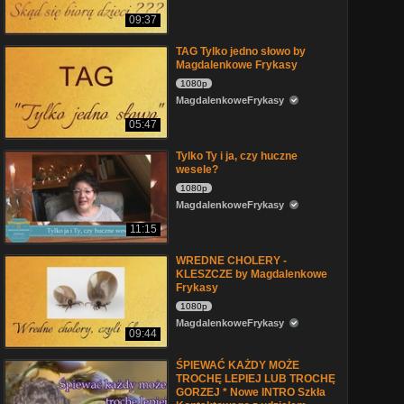
09:37
TAG Tylko jedno słowo by
Magdalenkowe Frykasy
1080p
MagdalenkoweFrykasy
05:47
Tylko Ty i ja, czy huczne
wesele?
1080p
MagdalenkoweFrykasy
11:15
WREDNE CHOLERY -
KLESZCZE by Magdalenkowe
Frykasy
1080p
MagdalenkoweFrykasy
09:44
ŚPIEWAĆ KAŻDY MOŻE
TROCHĘ LEPIEJ LUB TROCHĘ
GORZEJ * Nowe INTRO Szkła