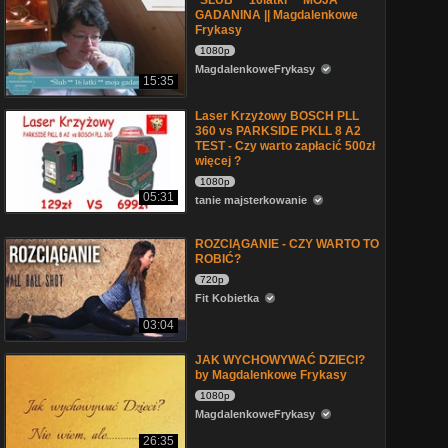
*ŚLUB ** 16latki ** MOJA
GADANINA || Magdalenkowe
Frykasy
1080p
MagdalenkoweFrykasy
15:35
Laser Krzyżowy BOSCH PLL
360 vs PARKSIDE PKLL 8 A2
TEST - Czy warto zapłacić 500zł
więcej ?
1080p
05:31
tanie majsterkowanie
ROZCIĄGANIE - CZY WARTO TO
ROBIĆ?
720p
Fit Kobietka
03:04
JAK WYCHOWYWAĆ DZIECI?
by Magdalenkowe Frykasy
1080p
MagdalenkoweFrykasy
26:35