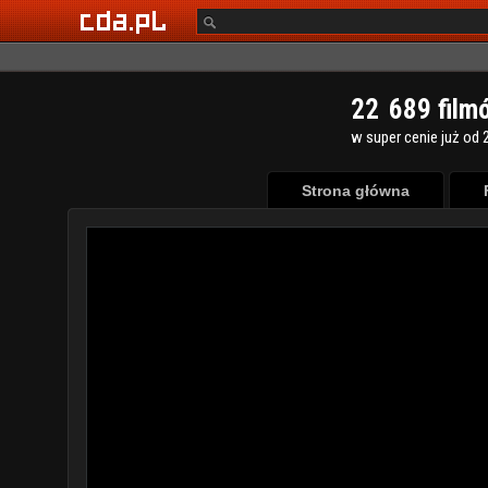
2
2
6
8
9
film
w super cenie już od 2
Strona główna