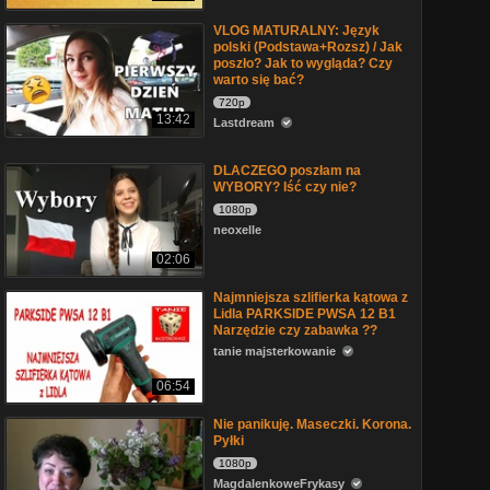
VLOG MATURALNY: Język
polski (Podstawa+Rozsz) / Jak
poszło? Jak to wygląda? Czy
warto się bać?
720p
13:42
Lastdream
DLACZEGO poszłam na
WYBORY? Iść czy nie?
1080p
neoxelle
02:06
Najmniejsza szlifierka kątowa z
Lidla PARKSIDE PWSA 12 B1
Narzędzie czy zabawka ??
tanie majsterkowanie
06:54
Nie panikuję. Maseczki. Korona.
Pyłki
1080p
MagdalenkoweFrykasy