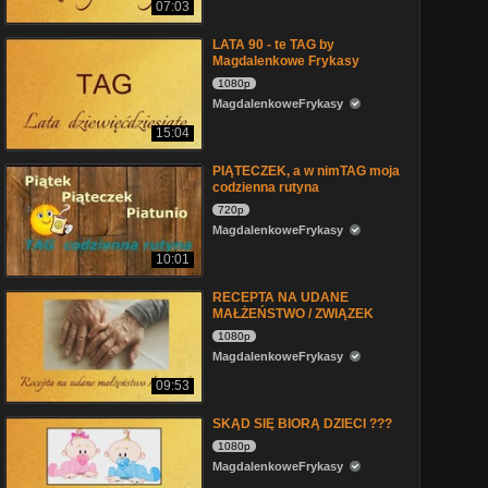
07:03
LATA 90 - te TAG by
Magdalenkowe Frykasy
1080p
MagdalenkoweFrykasy
15:04
PIĄTECZEK, a w nimTAG moja
codzienna rutyna
720p
MagdalenkoweFrykasy
10:01
RECEPTA NA UDANE
MAŁŻEŃSTWO / ZWIĄZEK
1080p
MagdalenkoweFrykasy
09:53
SKĄD SIĘ BIORĄ DZIECI ???
1080p
MagdalenkoweFrykasy