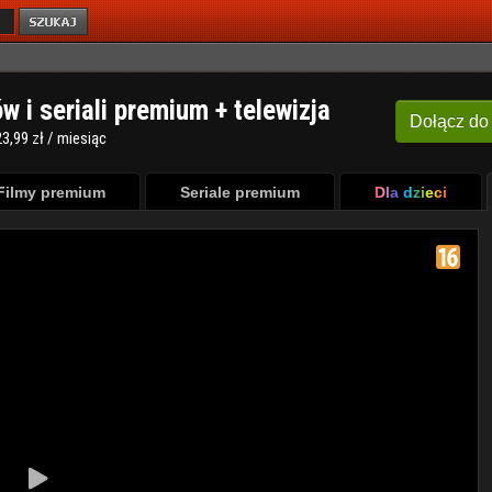
ów i seriali premium + telewizja
Dołącz
do
3,99 zł / miesiąc
Filmy premium
Seriale premium
Dla dzieci