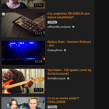
13:52
Czy angielska TELEWIZJA jest
lepsza od polskiej?
1080p
uRbanWLondynie
13:41
Galaxy Dust - Summer Release
- live
GalaxyDust
02:48
Van Halen - 316 (guitar cover by
Serhij Kostyuk)
SerhijKostyuk
01:24
Co to za marka wody?!
CHALLENGE
1080p