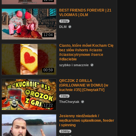
BEST FRIENDS FOREVER | 21
VLOGMAS | DLM
720p
DLM
12:04
Ciasto, które mówi Kocham Cię
bez słów #shorts #ciasto
#ciastocytrynowe #serce
#dlaciebie
szybko i smacznie
00:59
QRCZOK Z GRILLA
(GRILLOWANIE W DOMU) [w
kuchnie #35] [ChwytakTV]
720p
TheChwytak
12:22
Jesienny niedźwiadek /
wędkarstwo spławikowe, feeder
i spinning
1080p