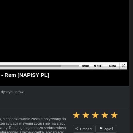
0:00
auto
1 - Rem [NAPISY PL]
 dystrybutorów!
ta, niespodziewanie zostaje przyzwany do
szej sytuacji w swoim życiu i nie ma śladu
owany. Ratuje go tajemnicza srebrnowłosa
Embed
Zgłoś
ółpracować z wybawicielką, aby spłacić