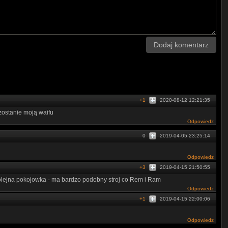
Dodaj komentarz
+1
2020-08-12 12:21:35
stanie moją waifu
Odpowiedz
0
2019-04-05 23:25:14
Odpowiedz
+3
2019-04-15 21:50:55
olejna pokojowka - ma bardzo podobny stroj co Rem i Ram
Odpowiedz
+1
2019-04-15 22:00:06
Odpowiedz