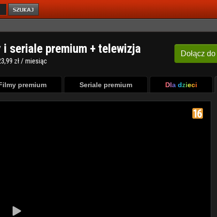
y i seriale premium + telewizja
Dołącz
do
3,99 zł / miesiąc
Filmy premium
Seriale premium
Dla dzieci