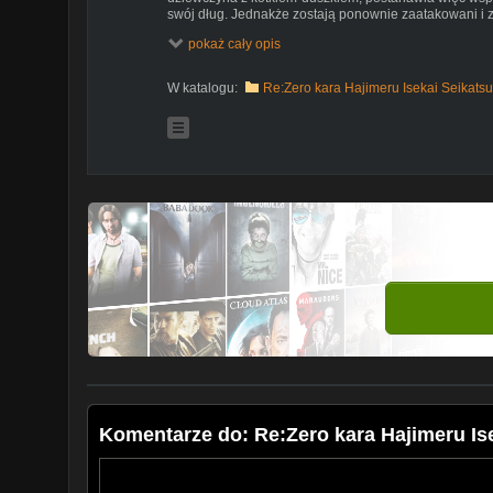
swój dług. Jednakże zostają ponownie zaatakowani i 
budzi się on w miejscu, gdzie został przyzwany do no
pokaż cały opis
bohater posiada umiejętność Powrót przez śmierć, poz
do pewnego momentu. Pośród odmętów rozpaczy tylk
nieuniknionej śmierci, samemu umierając wielokrotnie
W katalogu:
Re:Zero kara Hajimeru Isekai Seikatsu
Komentarze do: Re:Zero kara Hajimeru Is