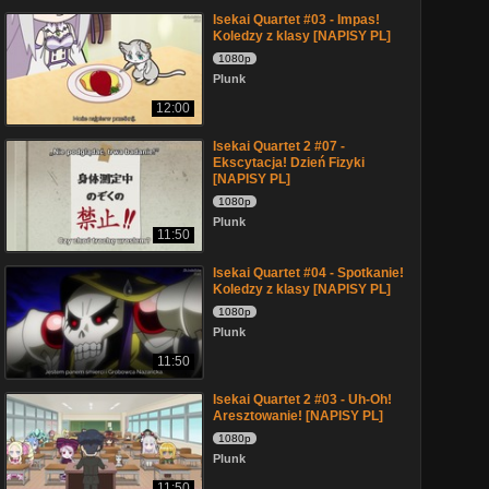
Isekai Quartet #03 - Impas!
Koledzy z klasy [NAPISY PL]
1080p
Plunk
12:00
Isekai Quartet 2 #07 -
Ekscytacja! Dzień Fizyki
[NAPISY PL]
1080p
Plunk
11:50
Isekai Quartet #04 - Spotkanie!
Koledzy z klasy [NAPISY PL]
1080p
Plunk
11:50
Isekai Quartet 2 #03 - Uh-Oh!
Aresztowanie! [NAPISY PL]
1080p
Plunk
11:50