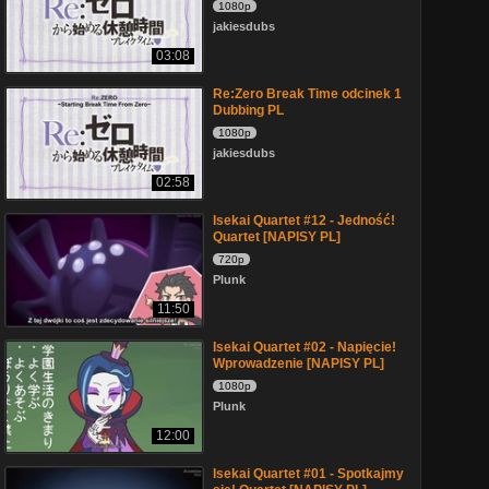
1080p
jakiesdubs
03:08
Re:Zero Break Time odcinek 1
Dubbing PL
1080p
jakiesdubs
02:58
Isekai Quartet #12 - Jedność!
Quartet [NAPISY PL]
720p
Plunk
11:50
Isekai Quartet #02 - Napięcie!
Wprowadzenie [NAPISY PL]
1080p
Plunk
12:00
Isekai Quartet #01 - Spotkajmy