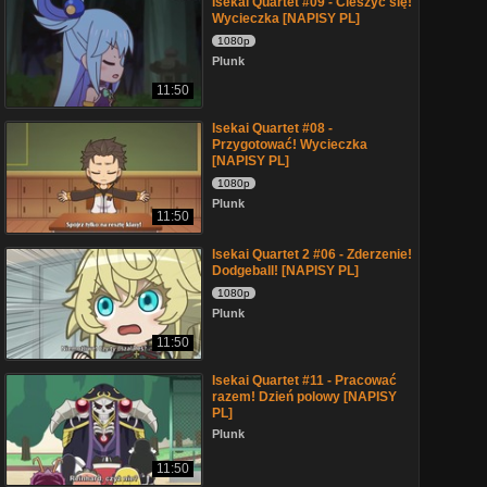
Isekai Quartet #09 - Cieszyć się!
Wycieczka [NAPISY PL]
1080p
Plunk
11:50
Isekai Quartet #08 -
Przygotować! Wycieczka
[NAPISY PL]
1080p
Plunk
11:50
Isekai Quartet 2 #06 - Zderzenie!
Dodgeball! [NAPISY PL]
1080p
Plunk
11:50
Isekai Quartet #11 - Pracować
razem! Dzień polowy [NAPISY
PL]
Plunk
11:50