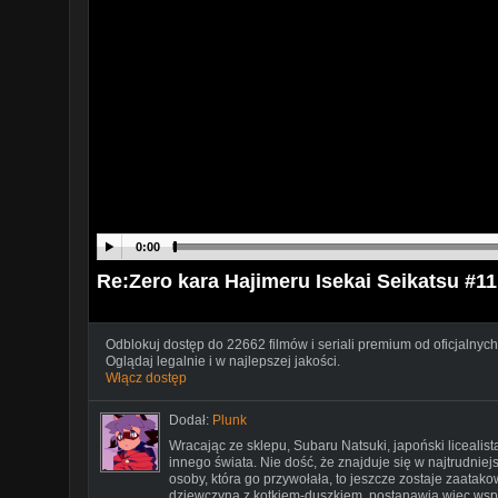
0:00
Re:Zero kara Hajimeru Isekai Seikatsu #1
Odblokuj dostęp do 22662 filmów i seriali premium od oficjalnych
Oglądaj legalnie i w najlepszej jakości.
Włącz dostęp
Dodał:
Plunk
Wracając ze sklepu, Subaru Natsuki, japoński licealis
innego świata. Nie dość, że znajduje się w najtrudniej
osoby, która go przywołała, to jeszcze zostaje zaatak
dziewczyna z kotkiem-duszkiem, postanawia więc wsp