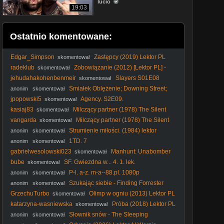
lucio
19:03
Ostatnio komentowane:
Edgar_Simpson
Zastępcy (2019) Lektor PL
skomentował
radeklub
Zobowiązanie (2012) [Lektor PL] -
skomentował
The Liability
jehudahakohenbenmeir
Slayers S01E08
skomentował
Lektor PL
Śmiałek Oblężenie; Downing Street;
anonim
skomentował
(He Who Dares; Downing Street Siege, 2014)
jpopowski5
Agency. S2E09.
skomentował
kasiaj83
Milczący partner (1978) The Silent
skomentował
Partner [720p]
vangarda
Milczący partner (1978) The Silent
skomentował
Partner [720p]
Strumienie miłości. (1984) lektor
anonim
skomentował
1TD. 7
anonim
skomentował
gabrielwesolowski023
Manhunt: Unabomber
skomentował
Odcinek 1
bube
SF. Gwiezdna w... 4. 1. lek.
skomentował
P-l. a-z. m-a--88.pl. 1080p
anonim
skomentował
Szukając siebie - Finding Forrester
anonim
skomentował
(Dramat obyczajowy, 2000) lektor
GrzechuTurbo
Olimp w ogniu (2013) Lektor PL
skomentował
katarzyna-wasniewska
Próba (2018) Lektor PL
skomentował
Słownik snów - The Sleeping
anonim
skomentował
Dictionary (2003) Lektor