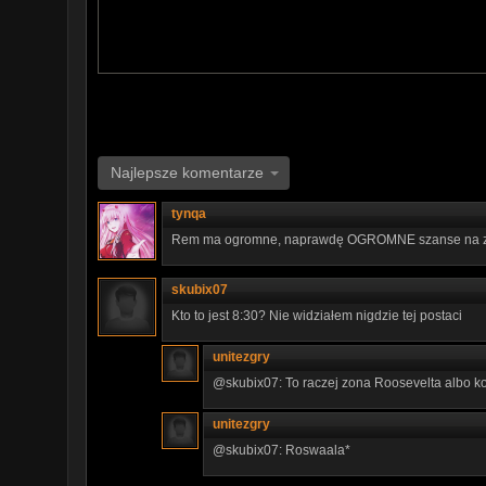
Najlepsze komentarze
tynqa
Rem ma ogromne, naprawdę OGROMNE szanse na zo
skubix07
Kto to jest 8:30? Nie widziałem nigdzie tej postaci
unitezgry
@skubix07: To raczej zona Roosevelta albo k
unitezgry
@skubix07: Roswaala*