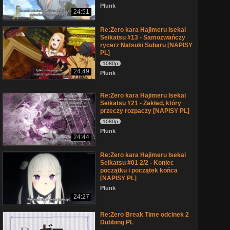
Plunk
24:51
Re:Zero kara Hajimeru Isekai
Seikatsu #13 - Samozwańczy
rycerz Natsuki Subaru [NAPISY
PL]
1080p
24:49
Plunk
Re:Zero kara Hajimeru Isekai
Seikatsu #21 - Zakład, który
przeczy rozpaczy [NAPISY PL]
1080p
Plunk
24:44
Re:Zero kara Hajimeru Isekai
Seikatsu #01 2/2 - Koniec
początku i początek końca
[NAPISY PL]
Plunk
24:27
Re:Zero Break Time odcinek 2
Dubbing PL