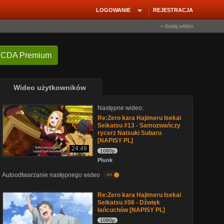
LOGOWANIE
REJESTRACJA
+ dodaj wideo
 CDA Premium
Wideo użytkowników
Następne wideo:
Re:Zero kara Hajimeru Isekai
Seikatsu #13 - Samozwańczy
rycerz Natsuki Subaru
[NAPISY PL]
24:49
1080p
Plunk
Autoodtwarzanie następnego wideo
on
Re:Zero kara Hajimeru Isekai
Seikatsu #06 - Dźwięk
łańcuchów [NAPISY PL]
1080p