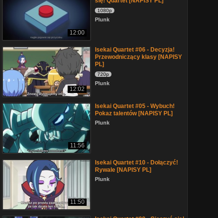
się! Quartet [NAPISY PL]
1080p
Plunk
12:00
Isekai Quartet #06 - Decyzja!
Przewodniczący klasy [NAPISY
PL]
720p
Plunk
12:02
Isekai Quartet #05 - Wybuch!
Pokaz talentów [NAPISY PL]
Plunk
11:56
Isekai Quartet #10 - Dołączyć!
Rywale [NAPISY PL]
Plunk
11:50