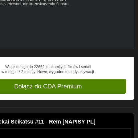
zamordowani, ale ku zaskoczeniu Subaru,
wego świata. Okazuje się, że ten bezradny
walającą po śmierci cofnąć się w czasie
o on może uratować dziewczynę od
 na różne sposoby.
Włącz dostęp do 22662 znakomitych filmów i seriali
w mniej niż 2 minuty! Nowe, wygodne metody aktywacji.
Dołącz do CDA Premium
ekai Seikatsu #11 - Rem [NAPISY PL]