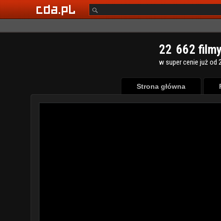
2
2
6
6
2
film
w super cenie już od 2
Strona główna