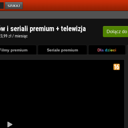
ów i seriali premium + telewizja
Dołącz
do
3,99 zł / miesiąc
Filmy premium
Seriale premium
Dla dzieci