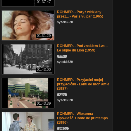
01:37:47
ROHMER. - Paryż widziany
przez... - Paris vu par (1965)
sysek6620
01:31:29
ROHMER. - Pod znakiem Lwa -
Le signe du Lion (1959)
720p
sysek6620
01:43:00
ROHMER. - Przyjaciel mojej
przyjaciółki - Lami de mon amie
(1987)
720p
sysek6620
01:43:39
ROHMER. - Wiosenna
Opowieść. Conte de printemps.
(1990)
1080p