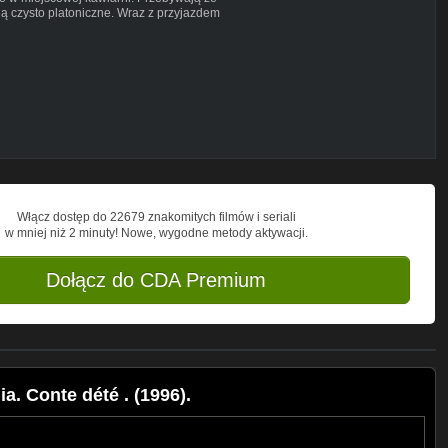
ją czysto platoniczne. Wraz z przyjazdem
- jest dla niego tą najważniejszą osobą.
ot i szukać pretekstów by znów mogli
Włącz dostęp do 22679 znakomitych filmów i seriali
w mniej niż 2 minuty! Nowe, wygodne metody aktywacji.
Dołącz do CDA Premium
. Conte dété . (1996).