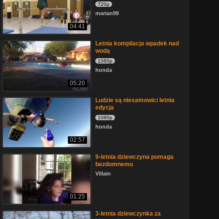
720p
marian99
04:41
Letnia kompilacja wpadek nad
wodą
1080p
honda
05:20
Ludzie są niesamowici letnia
edycja
1080p
honda
02:57
9-letnia dziewczyna pomaga
bezdomnemu
Villain
01:25
3-letnia dziewczynka za