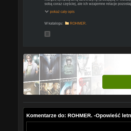
sobą coraz częściej, ale ich wzajemne relacje pozosta
Leny Gaspard ma coraz więcej wątpliwości, czy to ona 
pokaż cały opis
Szybko zaczyna tęsknić do niedawnych rozmów z Marg
być razem.
W katalogu:
ROHMER.
Komentarze do: ROHMER. -Opowieść letnia