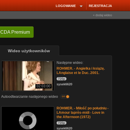
LOGOWANIE
REJESTRACJA
+ dodaj wideo
 CDA Premium
Wideo użytkowników
Następne wideo:
ROHMER. - Angielka i książę.
LAnglaise et le Duc. 2001.
720p
sysek6620
02:03:00
Autoodtwarzanie następnego wideo
on
ROHMER. - Miłość po południu -
LAmour laprès-midi - Love in
the Afternoon (1972)
720p
sysek6620