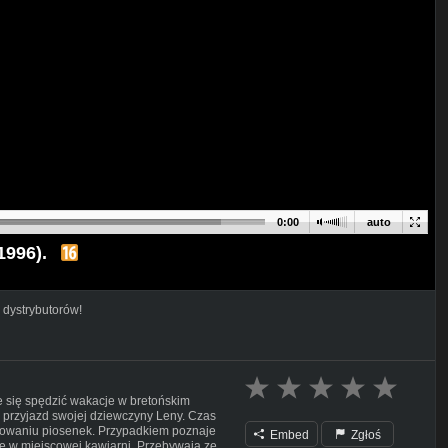
0:00
auto
1996).
 dystrybutorów!
 się spędzić wakacje w bretońskim
a przyjazd swojej dziewczyny Leny. Czas
nowaniu piosenek. Przypadkiem poznaje
Embed
Zgłoś
e w miejscowej kawiarni. Przebywają ze