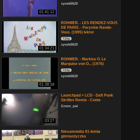
sysek6620
01:41:12
ROHMER. - LES RENDEZ-VOUS
DE PARIS. - Paryskie Rande-
Vous. (1995) lektor
720p
sysek6620
01:34:21
ROHMER. - Markiza O. Le
Marquise von O... (1976)
720p
sysek6620
01:38:18
Launchpad + LCD - Daft Punk
Skrillex Remix - Conte
Green_pal
03:27
Niesamowita 91-letnia
gimnastyczka