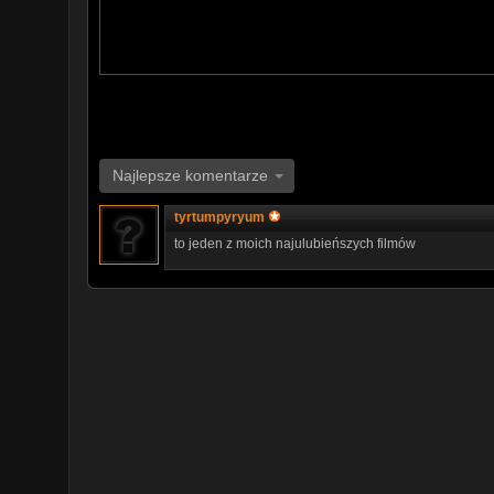
Najlepsze komentarze
tyrtumpyryum
to jeden z moich najulubieńszych filmów