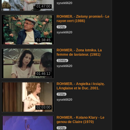
sysek6620
01:47:00
ROHMER. - Zielony promień - Le
rayon vert (1986)
720p
sysek6620
01:38:45
ROHMER. - Żona lotnika. La
femme de laviateur. (1981)
1080p
sysek6620
01:46:12
ROHMER. - Angielka i książę.
LAnglaise et le Duc. 2001.
720p
sysek6620
02:03:00
ROHMER. - Kolano Klary - Le
genou de Claire (1970)
720p