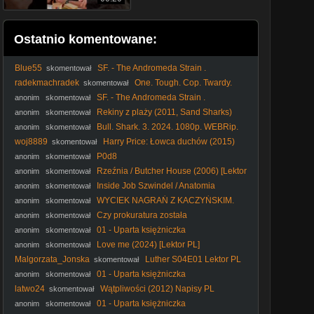
Ostatnio komentowane:
Blue55
SF. - The Andromeda Strain .
skomentował
Tajemnica. Andromedy. (1971) lektor
radekmachradek
One. Tough. Cop. Twardy.
skomentował
glina. 1998. Lektor.pl
SF. - The Andromeda Strain .
anonim
skomentował
Tajemnica. Andromedy. (1971) lektor
Rekiny z plaży (2011, Sand Sharks)
anonim
skomentował
cały film lektor PL
Bull. Shark. 3. 2024. 1080p. WEBRip.
anonim
skomentował
x264. AAC-[YTS. MX]
woj8889
Harry Price: Łowca duchów (2015)
skomentował
Lektor PL
P0d8
anonim
skomentował
Rzeźnia / Butcher House (2006) [Lektor
anonim
skomentował
PL]
Inside Job Szwindel / Anatomia
anonim
skomentował
Kryzysu / 2010 Film dokumentalny / PL480p
WYCIEK NAGRAŃ Z KACZYŃSKIM.
anonim
skomentował
KTO ZŁAMAŁ PRAWO?
Czy prokuratura została
anonim
skomentował
upolityczniona? Ostre oskarżenia pod adresem Szurka.
01 - Uparta księżniczka
anonim
skomentował
Love me (2024) [Lektor PL]
anonim
skomentował
Malgorzata_Jonska
Luther S04E01 Lektor PL
skomentował
01 - Uparta księżniczka
anonim
skomentował
latwo24
Wątpliwości (2012) Napisy PL
skomentował
01 - Uparta księżniczka
anonim
skomentował