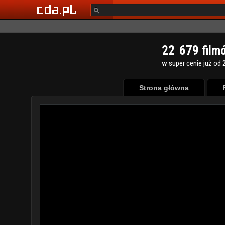
2
2
6
7
9
film
w super cenie już od 2
Strona główna