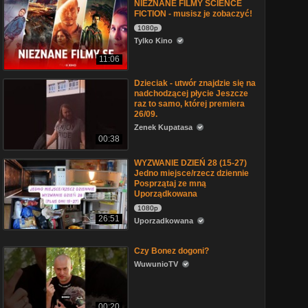
NIEZNANE FILMY SCIENCE
FICTION - musisz je zobaczyć!
1080p
Tylko Kino
11:06
Dzieciak - utwór znajdzie się na
nadchodzącej płycie Jeszcze
raz to samo, której premiera
26/09.
Zenek Kupatasa
00:38
WYZWANIE DZIEŃ 28 (15-27)
Jedno miejsce/rzecz dziennie
Posprzątaj ze mną
Uporządkowana
1080p
26:51
Uporzadkowana
Czy Bonez dogoni?
WuwunioTV
00:20