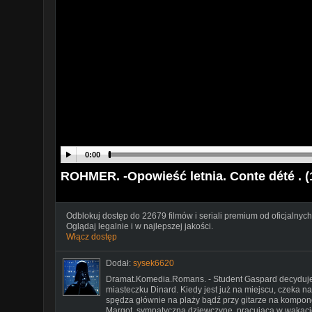
0:00
ROHMER. -Opowieść letnia. Conte dété . (
Odblokuj dostęp do 22679 filmów i seriali premium od oficjalnych
Oglądaj legalnie i w najlepszej jakości.
Włącz dostęp
Dodał:
sysek6620
Dramat.Komedia.Romans. - Student Gaspard decyduje
miasteczku Dinard. Kiedy jest już na miejscu, czeka n
spędza głównie na plaży bądź przy gitarze na kompo
Margot, sympatyczną dziewczynę, pracującą w wakacj