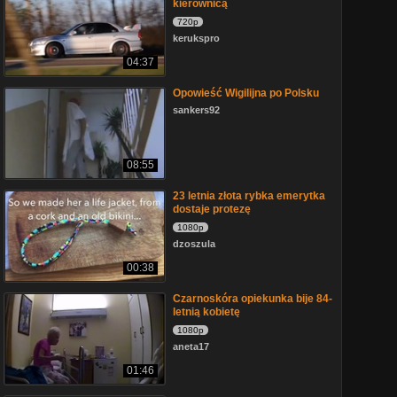
kierownicą
720p
kerukspro
04:37
Opowieść Wigilijna po Polsku
sankers92
08:55
23 letnia złota rybka emerytka
dostaje protezę
1080p
dzoszula
00:38
Czarnoskóra opiekunka bije 84-
letnią kobietę
1080p
aneta17
01:46