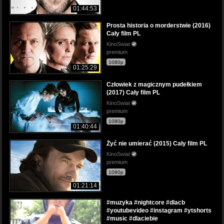
01:44:53
Prosta historia o morderstwie (2016)
Cały film PL
KinoSwiat
premium
1080p
01:25:29
Człowiek z magicznym pudełkiem
(2017) Cały film PL
KinoSwiat
premium
1080p
01:40:44
Żyć nie umierać (2015) Cały film PL
KinoSwiat
premium
1080p
01:21:14
#muzyka #nightcore #dlacb
#youtubevideo #instagram #ytshorts
#music #dlaciebie