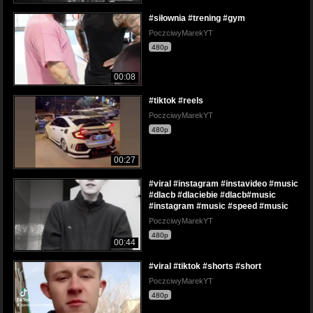
#siłownia #trening #gym
PoczciwyMarekYT
480p
00:08
#tiktok #reels
PoczciwyMarekYT
480p
00:27
#viral #instagram #instavideo #music
#dlacb #dlaciebie #dlacb#music
#instagram #music #speed #music
PoczciwyMarekYT
480p
00:44
#viral #tiktok #shorts #short
PoczciwyMarekYT
480p