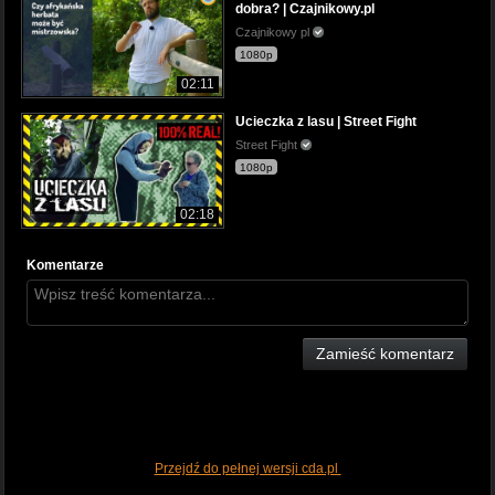
dobra? | Czajnikowy.pl
Czajnikowy pl
1080p
02:11
Ucieczka z lasu | Street Fight
Street Fight
1080p
02:18
Komentarze
Zamieść komentarz
Przejdź do pełnej wersji cda.pl