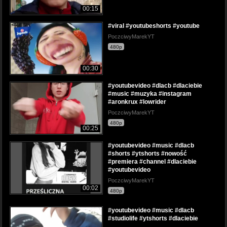
00:15
#viral #youtubeshorts #youtube
PoczciwyMarekYT
480p
00:30
#youtubevideo #dlacb #dlaciebie
#music #muzyka #instagram
#aronkrux #lowrider
PoczciwyMarekYT
480p
00:25
#youtubevideo #music #dlacb
#shorts #ytshorts #nowość
#premiera #channel #dlaciebie
#youtubevideo
PoczciwyMarekYT
00:02
480p
#youtubevideo #music #dlacb
#studiolife #ytshorts #dlaciebie