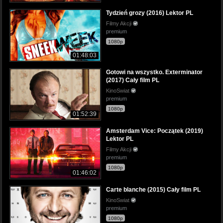
Tydzień grozy (2016) Lektor PL
Filmy Akcji
premium
1080p
01:48:03
Gotowi na wszystko. Exterminator
(2017) Cały film PL
KinoSwiat
premium
1080p
01:52:39
Amsterdam Vice: Początek (2019)
Lektor PL
Filmy Akcji
premium
1080p
01:46:02
Carte blanche (2015) Cały film PL
KinoSwiat
premium
1080p