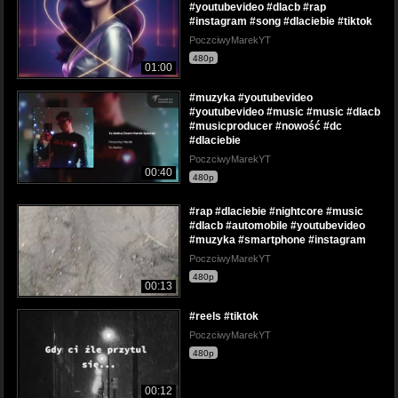
#youtubevideo #dlacb #rap
#instagram #song #dlaciebie #tiktok
PoczciwyMarekYT
480p
01:00
#muzyka #youtubevideo
#youtubevideo #music #music #dlacb
#musicproducer #nowość #dc
#dlaciebie
PoczciwyMarekYT
00:40
480p
#rap #dlaciebie #nightcore #music
#dlacb #automobile #youtubevideo
#muzyka #smartphone #instagram
PoczciwyMarekYT
480p
00:13
#reels #tiktok
PoczciwyMarekYT
480p
00:12