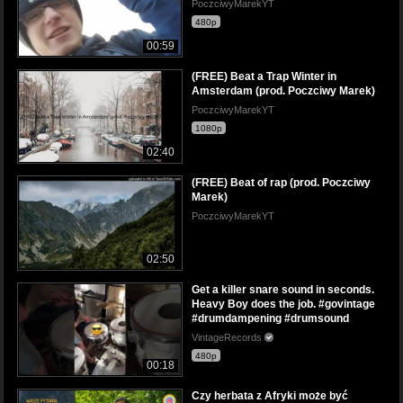
PoczciwyMarekYT
480p
00:59
(FREE) Beat a Trap Winter in
Amsterdam (prod. Poczciwy Marek)
PoczciwyMarekYT
1080p
02:40
(FREE) Beat of rap (prod. Poczciwy
Marek)
PoczciwyMarekYT
02:50
Get a killer snare sound in seconds.
Heavy Boy does the job. #govintage
#drumdampening #drumsound
VintageRecords
480p
00:18
Czy herbata z Afryki może być