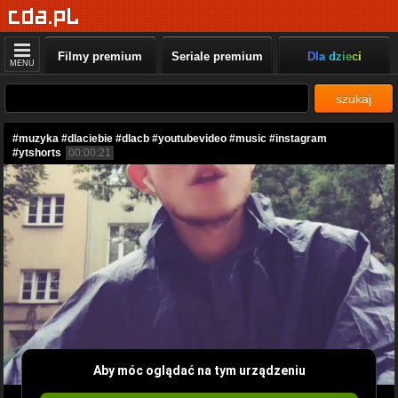
Filmy premium
Seriale premium
Dla dzieci
MENU
szukaj
#muzyka #dlaciebie #dlacb #youtubevideo #music #instagram
#ytshorts
00:00:21
Aby móc oglądać na tym urządzeniu