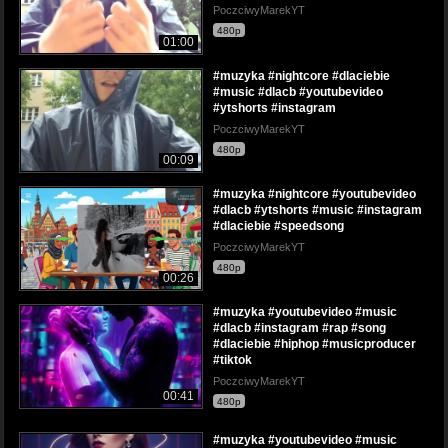
PoczciwyMarekYT
480p
01:00
#muzyka #nightcore #dlaciebie
#music #dlacb #youtubevideo
#ytshorts #instagram
PoczciwyMarekYT
480p
00:09
#muzyka #nightcore #youtubevideo
#dlacb #ytshorts #music #instagram
#dlaciebie #speedsong
PoczciwyMarekYT
480p
00:26
#muzyka #youtubevideo #music
#dlacb #instagram #rap #song
#dlaciebie #hiphop #musicproducer
#tiktok
PoczciwyMarekYT
00:41
480p
#muzyka #youtubevideo #music