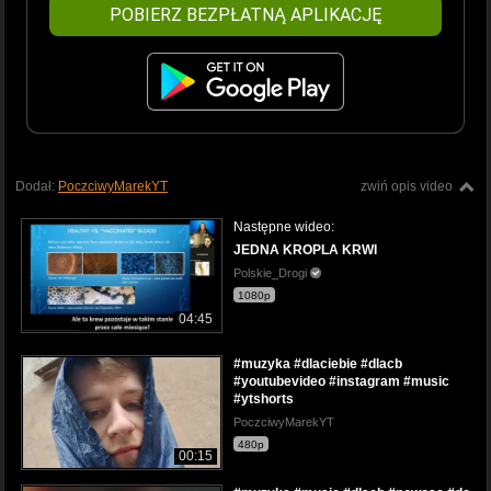
POBIERZ BEZPŁATNĄ APLIKACJĘ
Dodał:
PoczciwyMarekYT
zwiń opis video
Następne wideo:
JEDNA KROPLA KRWI
Polskie_Drogi
1080p
04:45
#muzyka #dlaciebie #dlacb
#youtubevideo #instagram #music
#ytshorts
PoczciwyMarekYT
480p
00:15