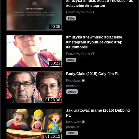
#muzyka #music #dlacb #nowosc #dc
#dlaciebie #instagram
PoczciwyMarekYT
480p
00:36
#muzyka #newmusic #dlaciebie
#instagram #youtubevideo #rap
#automobile
PoczciwyMarekYT
480p
00:23
Body/Ciało (2015) Cały film PL
KinoSwiat
premium
1080p
01:28:36
Jak uratować mamę (2015) Dubbing
PL
KinoSwiat
premium
1080p
01:26:12