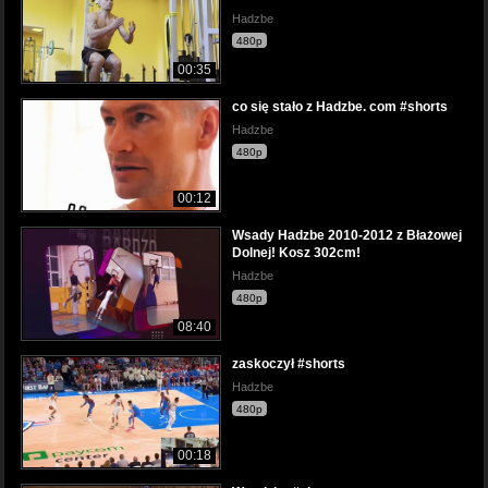
Hadzbe
480p
00:35
co się stało z Hadzbe. com #shorts
Hadzbe
480p
00:12
Wsady Hadzbe 2010-2012 z Błażowej
Dolnej! Kosz 302cm!
Hadzbe
480p
08:40
zaskoczył #shorts
Hadzbe
480p
00:18