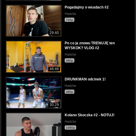
Pogadajmy o wsadach #2
Hadzbe
720p
29:40
Po co ja znowu TRENUJĘ ten
WYSKOK? VLOG #2
Hadzbe
480p
48:46
DRUNKMAN odcinek 1!
Hadzbe
480p
30:29
Kolano Skoczka #2 - NOTUJ!
Hadzbe
1080p