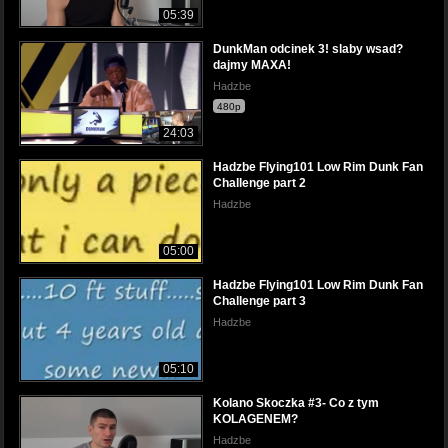
05:39
DunkMan odcinek 3! slaby wsad?
dajmy MAXA!
Hadzbe
480p
24:03
Hadzbe Flying101 Low Rim Dunk Fan
Challenge part 2
Hadzbe
05:00
Hadzbe Flying101 Low Rim Dunk Fan
Challenge part 3
Hadzbe
05:10
Kolano Skoczka #3- Co z tym
KOLAGENEM?
Hadzbe