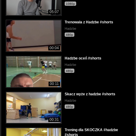
1080p
05:07
Trenowała z Hadzbe #shorts
Hadzbe
480p
00:04
Hadzbe oceń #shorts
Hadzbe
480p
00:11
Skacz wyże z hadzbe #shorts
Hadzbe
480p
00:31
Trening dla SKOCZKA #hadzbe
#shorts