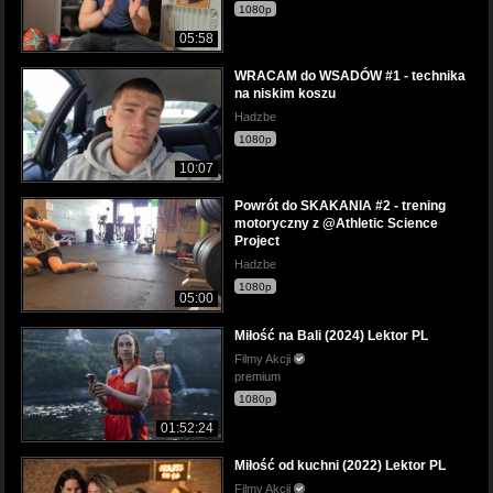
1080p
05:58
WRACAM do WSADÓW #1 - technika
na niskim koszu
Hadzbe
1080p
10:07
Powrót do SKAKANIA #2 - trening
motoryczny z @Athletic Science
Project
Hadzbe
1080p
05:00
Miłość na Bali (2024) Lektor PL
Filmy Akcji
premium
1080p
01:52:24
Miłość od kuchni (2022) Lektor PL
Filmy Akcji