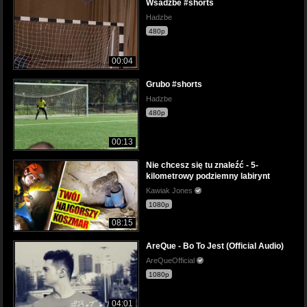
Wsadzbe #shorts
Hadzbe
480p
00:04
Grubo #shorts
Hadzbe
480p
00:13
Nie chcesz się tu znaleźć - 5-
kilometrowy podziemny labirynt
Kawiak Jones
1080p
08:15
AreQue - Bo To Jest (Official Audio)
AreQueOfficial
1080p
04:01