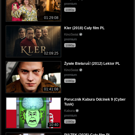
premium
1080p
01:29:08
Kler (2018) Cały film PL
KinoSwiat
premium
1080p
02:09:25
Żywie Biełaruś! (2012) Lektor PL
KinoSwiat
premium
1080p
01:41:08
Porucznik Kabura Odcinek 9 (Cyber
Tusk)
Kabura
premium
1080p
10:40
PIĄTEK (2025) Cały film PL