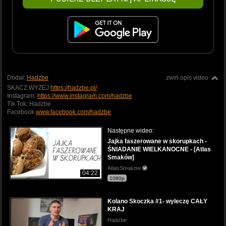
Dodał:
Hadzbe
zwiń opis video
SKACZ WYŻEJ
https://hadzbe.pl/
Instagram:
https://www.instagram.com/hadzbe
Tik Tok: Hadzbe
Facebook
www.facebook.com/hadzbe
Następne wideo:
Jajka faszerowane w skorupkach -
ŚNIADANIE WIELKANOCNE - [Atlas
Smaków]
AtlasSmakow
04:22
1080p
Kolano Skoczka #1- wyleczę CAŁY
KRAJ
Hadzbe