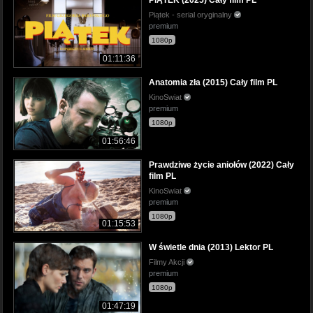
Piątek - serial oryginalny
premium
1080p
01:11:36
Anatomia zła (2015) Cały film PL
KinoSwiat
premium
1080p
01:56:46
Prawdziwe życie aniołów (2022) Cały
film PL
KinoSwiat
premium
1080p
01:15:53
W świetle dnia (2013) Lektor PL
Filmy Akcji
premium
1080p
01:47:19