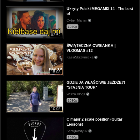
Ukryty Polski MEGAMIX 14 - The best
of
Cyber Marian
1080p
02:52
ŚWIĄTECZNA OWSIANKA ||
VLOGMAS #12
KasiaSkrzynecka
15:08
GDZIE JA WŁAŚCIWIE JEŻDŻĘ?!
*STAJNIA TOUR*
Wisza Vlogs
1080p
10:05
C major 2 scale position (Guitar
Lessons)
SerhijKostyuk
1080p