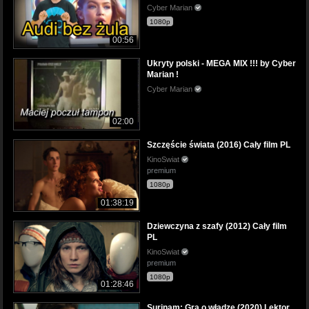
Cyber Marian
1080p
00:56
Ukryty polski - MEGA MIX !!! by Cyber
Marian !
Cyber Marian
02:00
Szczęście świata (2016) Cały film PL
KinoSwiat
premium
1080p
01:38:19
Dziewczyna z szafy (2012) Cały film
PL
KinoSwiat
premium
1080p
01:28:46
Surinam: Gra o władzę (2020) Lektor