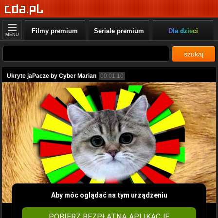
Filmy premium
Seriale premium
Dla dzieci
MENU
szukaj
Ukryte jaPacze by Cyber Marian
00:01:10
Aby móc oglądać na tym urządzeniu
POBIERZ BEZPŁATNĄ APLIKACJĘ