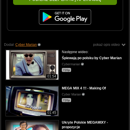
Dodał:
Cyber Marian
pokaż opis video
Następne wideo:
Śpiewają po polsku by Cyber Marian
Cybermarian
720p
01:54
MEGA MIX 4 !!! - Making Of
Cyber Marian
720p
01:45
Ukryte Polskie MEGAMIXY -
propozycje