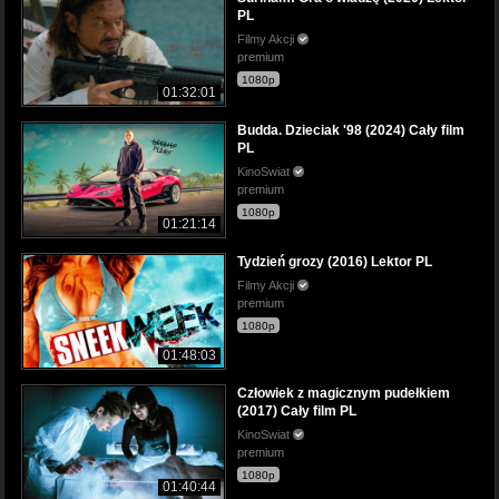
PL
Filmy Akcji
premium
1080p
01:32:01
Budda. Dzieciak '98 (2024) Cały film
PL
KinoSwiat
premium
1080p
01:21:14
Tydzień grozy (2016) Lektor PL
Filmy Akcji
premium
1080p
01:48:03
Człowiek z magicznym pudełkiem
(2017) Cały film PL
KinoSwiat
premium
1080p
01:40:44