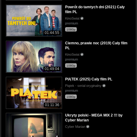
Powrót do tamtych dni (2021) Cały
film PL
KinoSwiat
premium
1080p
01:44:55
Ciemno, prawie noc (2019) Cały film
PL
KinoSwiat
premium
1080p
01:49:04
PIĄTEK (2025) Cały film PL
Piątek - serial oryginalny
premium
1080p
01:11:36
Ukryty polski - MEGA MIX 2 !!! by
Cyber Marian
Cyber Marian