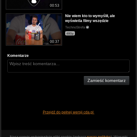
00:53
Nie wiem kto to wymyślił, ale
wyświetla filmy wszędzie
TechnoStrefa
480p
00:37
Komentarze
Zamieść komentarz
Przejdź do pełnej wersji cda.pl
Nasz serwis wykorzystuje pliki cookie (zobacz
naszą politykę
). Warunki