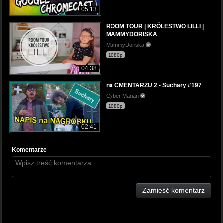
05:13
ROOM TOUR | KRÓLESTWO LILLI |
MAMMYDORISKA
MammyDoriska
1080p
04:38
na CMENTARZU 2 - Suchary #197
Cyber Marian
1080p
02:41
Komentarze
Zamieść komentarz