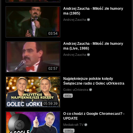
Andrzej Zaucha - Miłość złe humory
ma (1985)
Andrzej Zaucha
03:54
Andrzej Zaucha - Miłość złe humory
ma (Live, 1986)
Andrzej Zaucha
02:57
Najpiękniejsze polskie kolędy
Świąteczne radio z Golec uOrkiestra
Golec uOrkiestra
480p
05:59:39
O co chodzi z Google Chromecast? -
UPDATE
Mediakraft TV
1080p