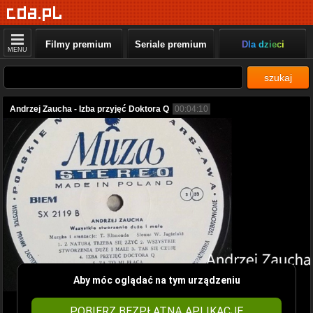
Filmy premium
Seriale premium
Dla dzieci
MENU
szukaj
Andrzej Zaucha - Izba przyjęć Doktora Q
00:04:10
Aby móc oglądać na tym urządzeniu
POBIERZ BEZPŁATNĄ APLIKACJĘ