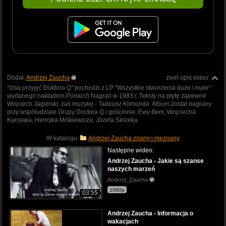
Dodał:
Andrzej Zaucha
zwiń opis video
"Izba przyjęć Doktora Q" pochodzi z LP "Wszystkie stworzenia duże i małe"
wydanego nakładem Polskich Nagrań w 1983 r. Teksty na płytę zapewnił
Wojciech Jagielski, zaś muzykę - Tadeusz Klimonda. Album został nagrany
przy współudziale Grupy Doctora Q i gościnnie: Ewy Bem, Wojciecha
Karolaka, Henryka Miśkiewicza, Józefa Skrzeka.
W katalogu:
Andrzej Zaucha znany i nieznany
Następne wideo:
Andrzej Zaucha - Jakie są szanse
naszych marzeń
Andrzej_Zaucha
1080p
03:55
Andrzej Zaucha - Informacja o
wakacjach