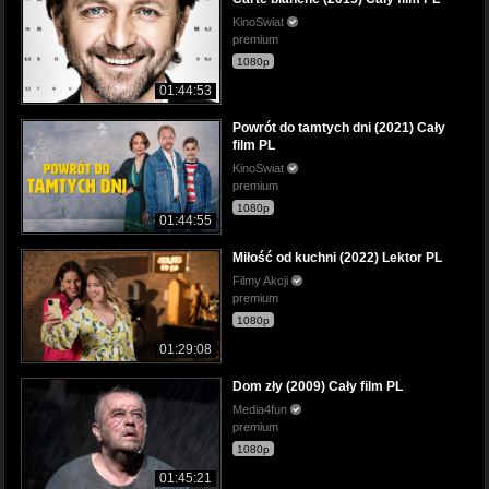
KinoSwiat
premium
1080p
01:44:53
Powrót do tamtych dni (2021) Cały
film PL
KinoSwiat
premium
1080p
01:44:55
Miłość od kuchni (2022) Lektor PL
Filmy Akcji
premium
1080p
01:29:08
Dom zły (2009) Cały film PL
Media4fun
premium
1080p
01:45:21