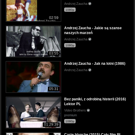
Andrzej Zaucha
1080p
02:59
Andrzej Zaucha - Jakie są szanse
naszych marzeń
Andrzej Zaucha
1080p
03:55
Andrzej Zaucha - Jak na lotni (1986)
Andrzej Zaucha
05:31
Bez paniki, z odrobiną histerii (2016)
Lektor PL
Video Brothers
premium
1080p
01:29:39
Carte blanche (2015) Cały film PL