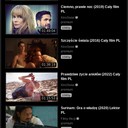
Ciemno, prawie noc (2019) Cały film
PL
KinoSwiat
premium
1080p
01:49:04
Szczęście świata (2016) Cały film PL
KinoSwiat
premium
1080p
01:38:19
Prawdziwe życie aniołów (2022) Cały
film PL
KinoSwiat
premium
1080p
01:15:53
Surinam: Gra o władzę (2020) Lektor
PL
Filmy Akcji
premium