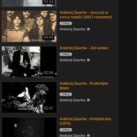
03:24
Andrzej Zaucha - Jeszcze w
sercu radość (2017 remaster)
1080p
Andrzej Zaucha
04:04
Andrzej Zaucha - Już koniec
1080p
Andrzej Zaucha
02:04
Andrzej Zaucha - Krokodyle
blues
1080p
Andrzej Zaucha
02:47
Andrzej Zaucha - Księżniczka
(1975)
1080p
Andrzej Zaucha