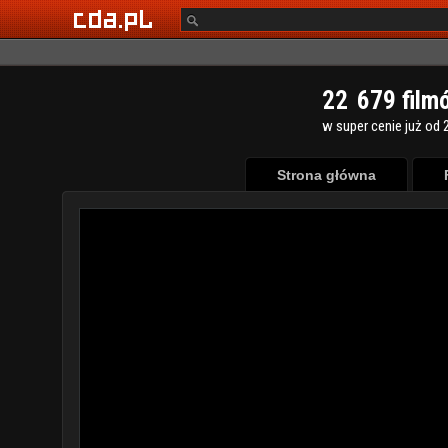
2
2
6
7
9
film
w super cenie już od 2
Strona główna