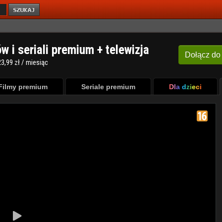
ów i seriali premium + telewizja
Dołącz
do
3,99 zł / miesiąc
Filmy premium
Seriale premium
Dla dzieci