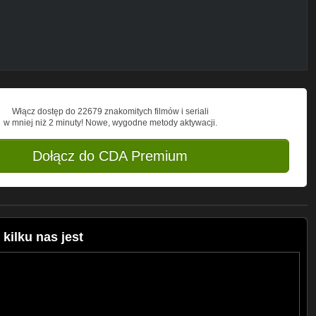
Włącz dostęp do 22679 znakomitych filmów i seriali
w mniej niż 2 minuty! Nowe, wygodne metody aktywacji.
Dołącz do CDA Premium
kilku nas jest