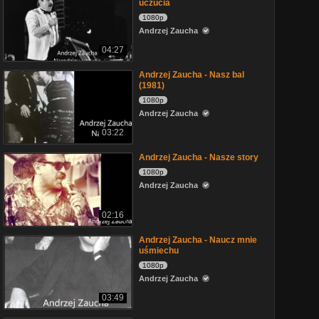
uczucia
1080p
Andrzej Zaucha
04:27
Andrzej Zaucha - Nasz bal
(1981)
1080p
Andrzej Zaucha
03:22
Andrzej Zaucha - Nasze story
1080p
Andrzej Zaucha
02:16
Andrzej Zaucha - Naucz mnie
uśmiechu
1080p
Andrzej Zaucha
03:49