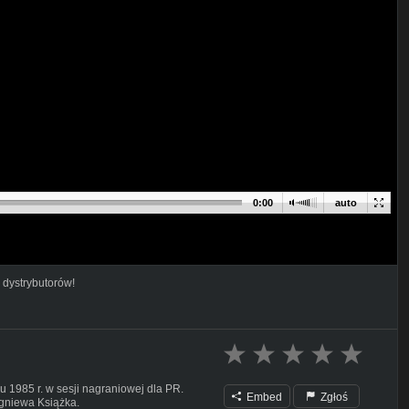
0:00
auto
 dystrybutorów!
u 1985 r. w sesji nagraniowej dla PR.
Embed
Zgłoś
gniewa Książka.