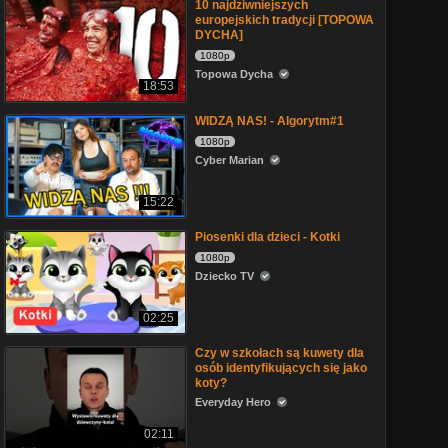
10 najdziwniejszych
europejskich tradycji [TOPOWA
DYCHA]
1080p
Topowa Dycha
18:53
WIDZĄ NAS! - Algorytm#1
1080p
Cyber Marian
15:22
Piosenki dla dzieci - Kotki
1080p
Dziecko TV
02:25
Czy w szkołach są kuwety dla
osób identyfikujących się jako
koty?
Everyday Hero
02:11