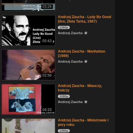
03:26
Andrzej Zaucha - Lady Be Good
(live, Złota Tarka, 1987)
1080p
Andrzej Zaucha
05:43
Andrzej Zaucha - Manhattan
(1989)
Andrzej Zaucha
02:56
Andrzej Zaucha - Miauczy,
kwiczy
1080p
Andrzej Zaucha
04:33
Andrzej Zaucha - Ministrowie i
pory roku
1080p