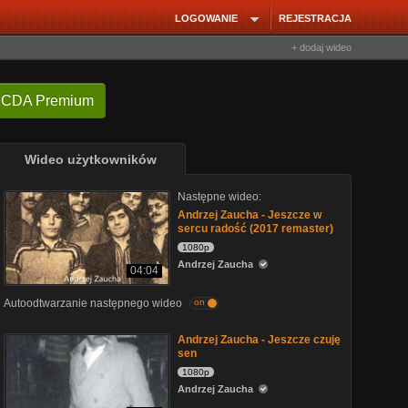
LOGOWANIE
REJESTRACJA
+ dodaj wideo
 CDA Premium
Wideo użytkowników
Następne wideo:
Andrzej Zaucha - Jeszcze w
sercu radość (2017 remaster)
1080p
Andrzej Zaucha
04:04
Autoodtwarzanie następnego wideo
on
Andrzej Zaucha - Jeszcze czuję
sen
1080p
Andrzej Zaucha