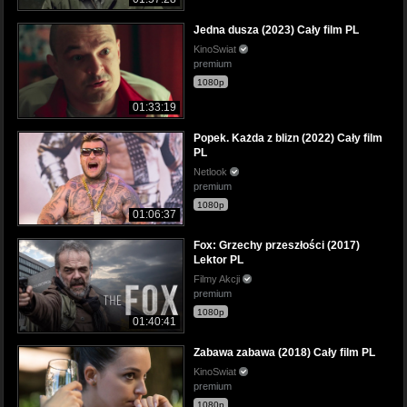
Jedna dusza (2023) Cały film PL
KinoSwiat
premium
1080p
01:33:19
Popek. Każda z blizn (2022) Cały film
PL
Netlook
premium
1080p
01:06:37
Fox: Grzechy przeszłości (2017)
Lektor PL
Filmy Akcji
premium
1080p
01:40:41
Zabawa zabawa (2018) Cały film PL
KinoSwiat
premium
1080p