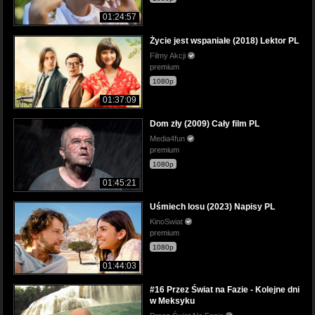
01:24:57
Życie jest wspaniałe (2018) Lektor PL
Filmy Akcji
premium
1080p
01:37:09
Dom zły (2009) Cały film PL
Media4fun
premium
1080p
01:45:21
Uśmiech losu (2023) Napisy PL
KinoSwiat
premium
1080p
01:44:03
#16 Przez Świat na Fazie - Kolejne dni
w Meksyku