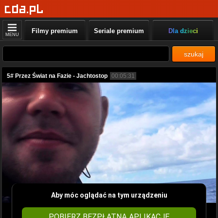
Filmy premium
Seriale premium
Dla dzieci
MENU
szukaj
5# Przez Świat na Fazie - Jachtostop
00:05:31
Aby móc oglądać na tym urządzeniu
POBIERZ BEZPŁATNĄ APLIKACJĘ