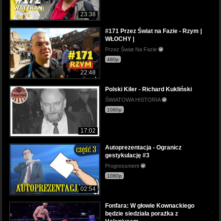
23:38
#171 Przez Świat na Fazie - Rzym |
WŁOCHY |
Przez Świat Na Fazie
480p
22:48
Polski Kiler - Richard Kukliński
ŚWIATOWA HISTORIA
1080p
17:02
Autoprezentacja - Ogranicz
gestykulację #3
Progressment
1080p
02:54
Fonfara: W głowie Kownackiego
będzie siedziała porażka z