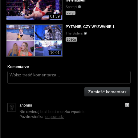
Heleniusem
Sport.pl
720p
01:39
PYTANIE, CZY WYZWANIE 1
The Sisters
1080p
10:01
Komentarze
Zamieść komentarz
anonim
Nie otwieraj buzi bo ci muszka wpadnie.
Pozdrowieńka!
odpowiedz