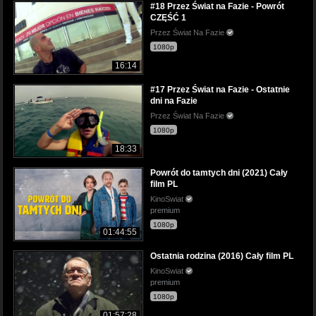
#18 Przez Świat na Fazie - Powrót
CZĘŚĆ 1
Przez Świat Na Fazie
1080p
16:14
#17 Przez Świat na Fazie - Ostatnie
dni na Fazie
Przez Świat Na Fazie
1080p
18:33
Powrót do tamtych dni (2021) Cały
film PL
KinoSwiat
premium
1080p
01:44:55
Ostatnia rodzina (2016) Cały film PL
KinoSwiat
premium
1080p
01:57:28