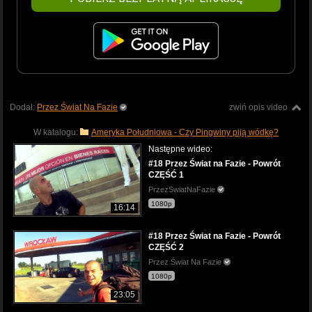
Dodał:
Przez Świat Na Fazie
zwiń opis video
W katalogu:
Ameryka Południowa - Czy Pingwiny piją wódkę?
Następne wideo:
#18 Przez Świat na Fazie - Powrót
CZĘŚĆ 1
PrzezSwiatNaFazie
1080p
16:14
#18 Przez Świat na Fazie - Powrót
CZĘŚĆ 2
Przez Świat Na Fazie
1080p
23:05