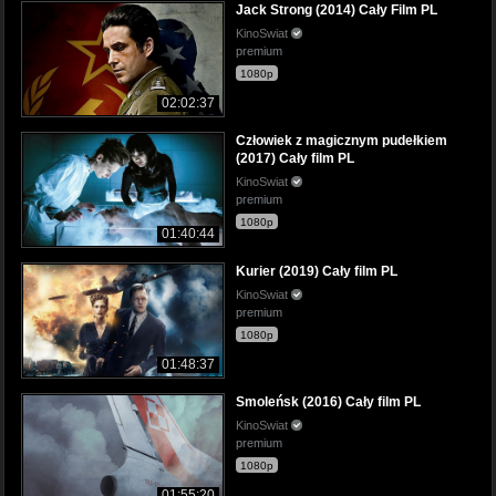
Jack Strong (2014) Cały Film PL
KinoSwiat
premium
1080p
02:02:37
Człowiek z magicznym pudełkiem
(2017) Cały film PL
KinoSwiat
premium
1080p
01:40:44
Kurier (2019) Cały film PL
KinoSwiat
premium
1080p
01:48:37
Smoleńsk (2016) Cały film PL
KinoSwiat
premium
1080p
01:55:20