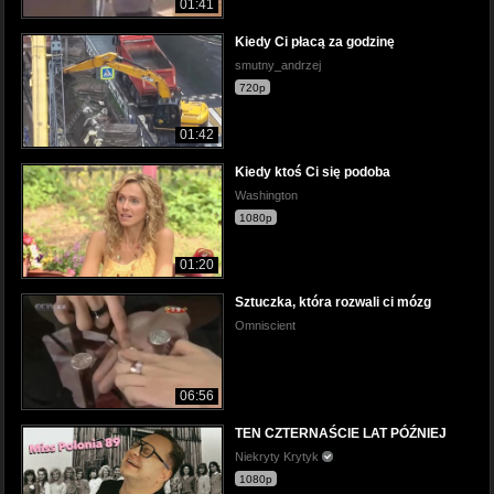
01:41
Kiedy Ci płacą za godzinę
smutny_andrzej
720p
01:42
Kiedy ktoś Ci się podoba
Washington
1080p
01:20
Sztuczka, która rozwali ci mózg
Omniscient
06:56
TEN CZTERNAŚCIE LAT PÓŹNIEJ
Niekryty Krytyk
1080p