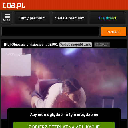
Filmy premium
Seriale premium
Dla dzieci
MENU
szukaj
[PL] Obiecuję ci dziesięć lat EP01
Wideo niepubliczne
00:26:14
Aby móc oglądać na tym urządzeniu
POBIERZ BEZPŁATNĄ APLIKACJĘ