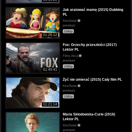
Jak uratować mamę (2015) Dubbing
PL
KinoSwiat
premium
1080p
01:26:12
Fox: Grzechy przeszłości (2017)
Lektor PL
Filmy Akcji
premium
1080p
01:40:41
Żyć nie umierać (2015) Cały film PL
KinoSwiat
premium
1080p
01:21:14
Maria Skłodowska-Curie (2016)
Lektor PL
KinoSwiat
premium