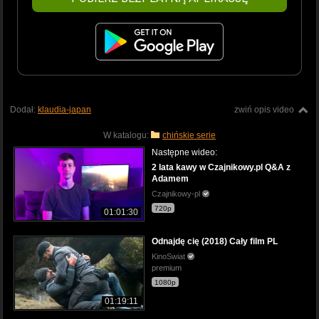
Dodał:
klaudia-japan
zwiń opis video
W katalogu:
chińskie serie
Następne wideo:
2 lata kawy w Czajnikowy.pl Q&A z
Adamem
Czajnikowy-pl
720p
01:01:30
Odnajdę cię (2018) Cały film PL
KinoSwiat
premium
1080p
01:19:11