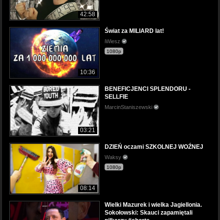
42:58
Świat za MILIARD lat!
iWiesz
1080p
10:36
BENEFICJENCI SPLENDORU -
SELLFIE
MarcinStaniszewski
03:21
DZIEŃ oczami SZKOLNEJ WOŹNEJ
Waksy
1080p
08:14
Wielki Mazurek i wielka Jagiellonia.
Sokołowski: Skauci zapamiętali