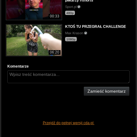
piłkarzy #shorts
Sport.pl
480p
00:33
KTOŚ TU PRZEGRAŁ CHALLENGE
Max Krason
1080p
06:20
Komentarze
Zamieść komentarz
Przejdź do pełnej wersji cda.pl