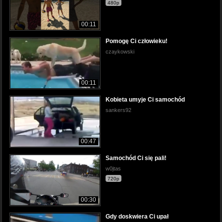
480p
00:11
Pomogę Ci człowieku!
czaykowski
00:11
Kobieta umyje Ci samochód
sankers92
00:47
Samochód Ci się pali!
w0jtas
720p
00:30
Gdy doskwiera Ci upał