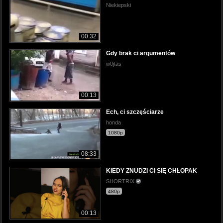
Niekiepski
00:32
Gdy brak ci argumentów
w0jtas
00:13
Ech, ci szczęściarze
honda
1080p
08:33
KIEDY ZNUDZI CI SIĘ CHŁOPAK
SHORTRIX
480p
00:13