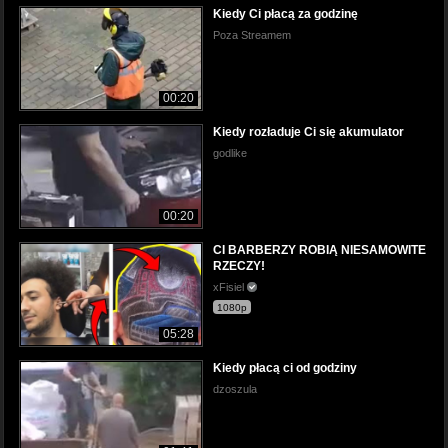
Kiedy Ci płacą za godzinę
Poza Streamem
00:20
Kiedy rozładuje Ci się akumulator
godlike
00:20
CI BARBERZY ROBIĄ NIESAMOWITE
RZECZY!
xFisiel
1080p
05:28
Kiedy płacą ci od godziny
dzoszula