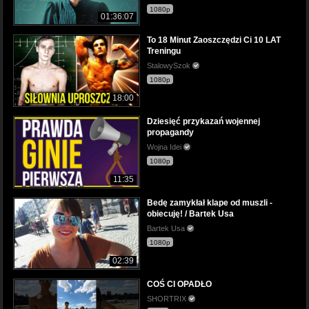
1080p
01:36:07
To 18 Minut Zaoszczędzi Ci 10 LAT
Treningu
StalowySzok
1080p
18:00
Dziesięć przykazań wojennej
propagandy
Wojna Idei
1080p
11:35
Bedę zamykłał klape od muszli -
obiecuję! / Bartek Usa
Bartek Usa
1080p
02:39
COŚ CI OPADŁO
SHORTRIX