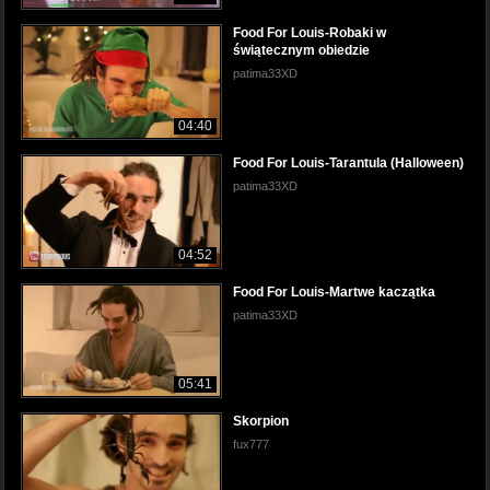
Food For Louis-Robaki w
świątecznym obiedzie
patima33XD
04:40
Food For Louis-Tarantula (Halloween)
patima33XD
04:52
Food For Louis-Martwe kaczątka
patima33XD
05:41
Skorpion
fux777