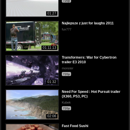
720p
01:27
Najlepsze z just for laughs 2011
fux777
01:11:13
Transformers: War for Cybertron
trailer E3 2010
monster
720p
01:32
Need For Speed : Hot Pursuit trailer
(X360, PS3, PC)
Kubek
720p
02:06
Fast Food Sushi