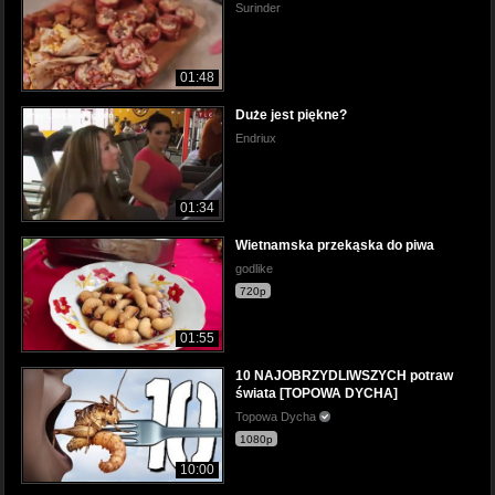
Surinder
01:48
Duże jest piękne?
Endriux
01:34
Wietnamska przekąska do piwa
godlike
720p
01:55
10 NAJOBRZYDLIWSZYCH potraw
świata [TOPOWA DYCHA]
Topowa Dycha
1080p
10:00