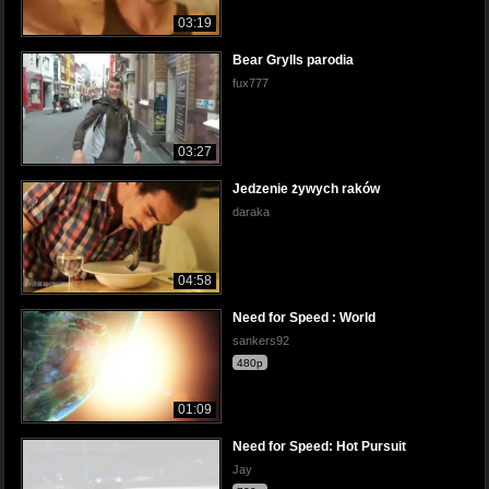
03:19
Bear Grylls parodia
fux777
03:27
Jedzenie żywych raków
daraka
04:58
Need for Speed : World
sankers92
480p
01:09
Need for Speed: Hot Pursuit
Jay