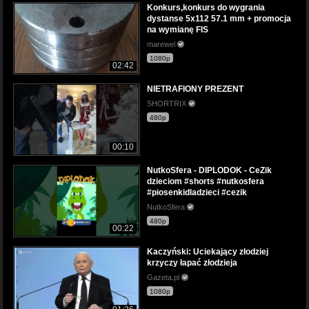
Konkurs,konkurs do wygrania
dystanse 5x112 57.1 mm + promocja
na wymianę FIS
marewel
1080p
02:42
NIETRAFIONY PREZENT
SHORTRIX
480p
00:10
NutkoSfera - DIPLODOK - CeZik
dzieciom #shorts #nutkosfera
#piosenkidladzieci #cezik
NutkoSfera
480p
00:22
Kaczyński: Uciekający złodziej
krzyczy łapać złodzieja
Gazeta.pl
1080p