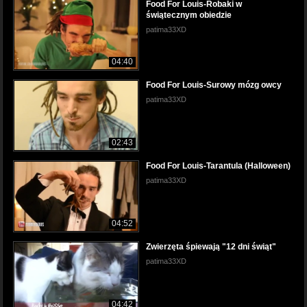
Food For Louis-Robaki w
świątecznym obiedzie
patima33XD
04:40
Food For Louis-Surowy mózg owcy
patima33XD
02:43
Food For Louis-Tarantula (Halloween)
patima33XD
04:52
Zwierzęta śpiewają "12 dni świąt"
patima33XD
04:42