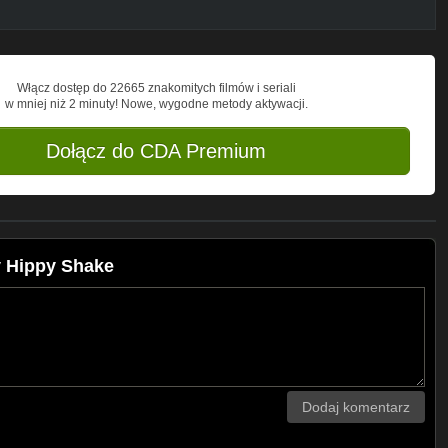
Włącz dostęp do 22665 znakomitych filmów i seriali
w mniej niż 2 minuty! Nowe, wygodne metody aktywacji.
Dołącz do CDA Premium
y Hippy Shake
Dodaj komentarz