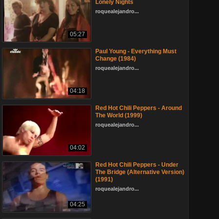
Lonely Nights
roquealejandro...
05:27
Paul Young - Everything Must
Change (1984)
roquealejandro...
04:18
Red Hot Chili Peppers - Around
The World (1999)
roquealejandro...
04:02
Red Hot Chili Peppers - Under
The Bridge (Alternative Version)
(1991)
roquealejandro...
04:25