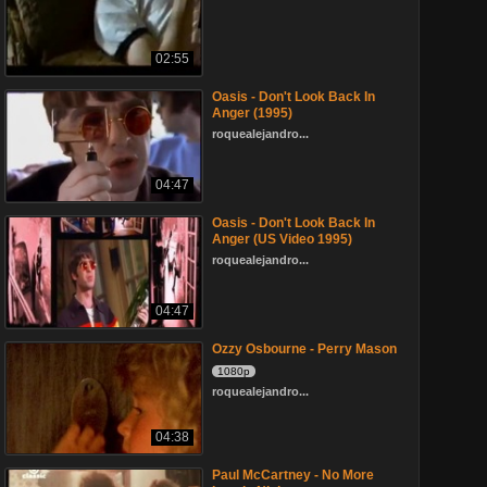
02:55
Oasis - Don't Look Back In
Anger (1995)
roquealejandro...
04:47
Oasis - Don't Look Back In
Anger (US Video 1995)
roquealejandro...
04:47
Ozzy Osbourne - Perry Mason
1080p
roquealejandro...
04:38
Paul McCartney - No More