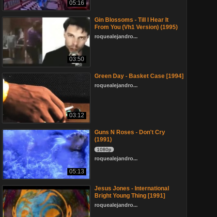
05:16
Gin Blossoms - Till I Hear It
From You (Vh1 Version) (1995)
roquealejandro...
03:50
Green Day - Basket Case [1994]
roquealejandro...
03:12
Guns N Roses - Don't Cry
(1991)
1080p
roquealejandro...
05:13
Jesus Jones - International
Bright Young Thing [1991]
roquealejandro...