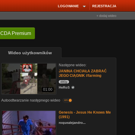
LOGOWANIE
REJESTRACJA
+ dodaj wideo
 CDA Premium
Wideo użytkowników
Następne wideo:
JANINA CHCIAŁA ZABRAĆ
JEGO CIĄGNIK #farming
480p
HeRoS
01:00
Autoodtwarzanie następnego wideo
on
Genesis - Jesus He Knows Me
(1991)
roquealejandro...