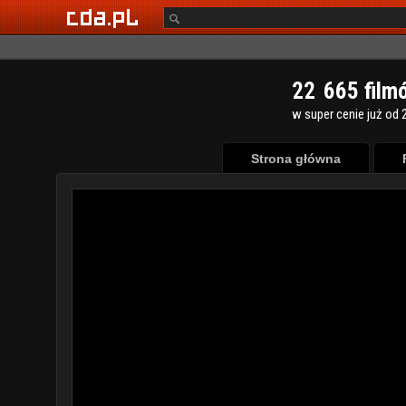
2
2
6
6
5
film
w super cenie już od 2
Strona główna