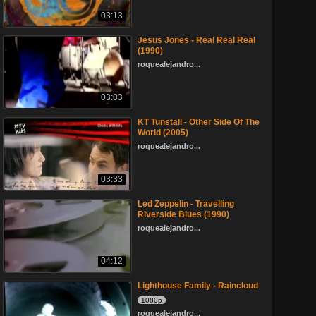
03:13
Jesus Jones - Real Real Real
(1990)
roquealejandro...
03:03
KT Tunstall - Other Side Of The
World (2005)
roquealejandro...
03:33
Led Zeppelin - Travelling
Riverside Blues (1990)
roquealejandro...
04:12
Lighthouse Family - Raincloud
1080p
roquealejandro...