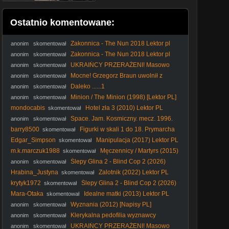
Ostatnio komentowane:
Zakonnica - The Nun 2018 Lektor pl
anonim
skomentował
Zakonnica - The Nun 2018 Lektor pl
anonim
skomentował
UKRAIŃCY PRZERAŻENI! Masowo
anonim
skomentował
PAKUJĄ WALIZKI i Uciekają z Polski [ NAGRANIA ]
Mocne! Grzegorz Braun uwolnił z
anonim
skomentował
kordonu policji Piotrka z C. H. W. D. P. TV
Daleko ......1
anonim
skomentował
Minion / The Minion (1998) [Lektor PL]
anonim
skomentował
mondocabis
Hotel zła 3 (2010) Lektor PL
skomentował
Space. Jam. Kosmiczny. mecz. 1996.
anonim
skomentował
Dubbing.pl
barry8500
Figurki w skali 1 do 18. Prymarcha
skomentował
Władców Nocy, Konrad Curze
Edgar_Simpson
Manipulacja (2017) Lektor PL
skomentował
m.k.marczuk1988
Męczennicy / Martyrs (2015)
skomentował
Lektor PL
Ślepy Glina 2 - Blind Cop 2 (2026)
anonim
skomentował
[ENG]
Hrabina_Justyna
Zalotnik (2022) Lektor PL
skomentował
krytyk1972
Ślepy Glina 2 - Blind Cop 2 (2026)
skomentował
[ENG]
Mara-Otaka
Idealne matki (2013) Lektor PL
skomentował
Wyznania (2012) [Napisy PL]
anonim
skomentował
Klerykalna pedofilia wyznawcy
anonim
skomentował
molocha #kler #katolicyzm #Kościółkatolicki #katokomuna
UKRAIŃCY PRZERAŻENI! Masowo
anonim
skomentował