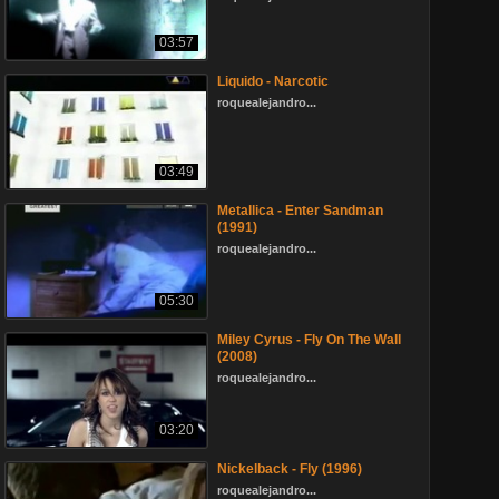
03:57
Liquido - Narcotic
roquealejandro...
03:49
Metallica - Enter Sandman
(1991)
roquealejandro...
05:30
Miley Cyrus - Fly On The Wall
(2008)
roquealejandro...
03:20
Nickelback - Fly (1996)
roquealejandro...