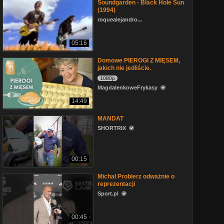
Soundgarden - Black Hole Sun
(1994)
roquealejandro...
05:16
Domowe PIEROGI Z MIĘSEM,
jakich nie jedliście.
1080p
MagdalenkoweFrykasy
14:49
MANDAT
SHORTRIX
00:15
Michał Probierz odważnie o
reprezentacji
Sport.pl
00:45