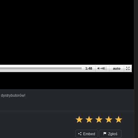
1:48
auto
 dystrybutorów!
Embed
Zgłoś