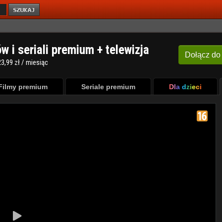
ów i seriali premium + telewizja
Dołącz
do
3,99 zł / miesiąc
Filmy premium
Seriale premium
Dla dzieci