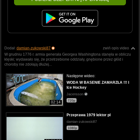
Dodał:
damian-zukowski87
zwiń opis video
W grudniu 1776 r. armia generała Georgea Washingtona stanęła w obliczu
klęski; wydawało się, że przetrzebione oddziały, gnębione przez głód i
choroby nie zdołają dłużej...
Następne wideo:
WODA W BASENIE ZAMARZŁA !!! I
Ice Hockey
Jacensson
720p
02:14
Przeprawa 1979 lektor pl
damian-zukowski87
1080p