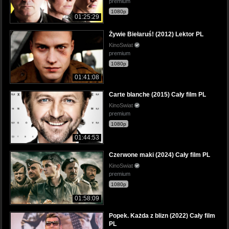
premium
1080p
01:25:29
Żywie Biełaruś! (2012) Lektor PL
KinoSwiat
premium
1080p
01:41:08
Carte blanche (2015) Cały film PL
KinoSwiat
premium
1080p
01:44:53
Czerwone maki (2024) Cały film PL
KinoSwiat
premium
1080p
01:58:09
Popek. Każda z blizn (2022) Cały film
PL