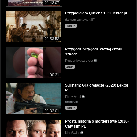
01:42:07
Przyjaciele w Queens 1991 lektor pl
damian-zukowski87
1080p
01:53:52
Przygoda przygoda każdej chwili
szkoda
Poszukiwacz złota
480p
00:21
Surinam: Gra o władzę (2020) Lektor
PL
Filmy Akcji
premium
1080p
01:32:01
Prosta historia o morderstwie (2016)
Cały film PL
KinoSwiat