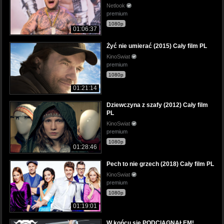
Netlook
premium
1080p
01:06:37
Żyć nie umierać (2015) Cały film PL
KinoSwiat
premium
1080p
01:21:14
Dziewczyna z szafy (2012) Cały film
PL
KinoSwiat
premium
1080p
01:28:46
Pech to nie grzech (2018) Cały film PL
KinoSwiat
premium
1080p
01:19:01
W końcu się PODCIĄGNĄŁEM!