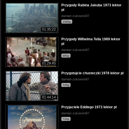
Przygody Rabina Jakuba 1973 lektor
pl
damian-zukowski87
1080p
01:35:22
Przygody Wilhelma Tella 1989 lektor
pl
damian-zukowski87
480p
01:29:45
Przygotujcie chusteczki 1978 lektor pl
damian-zukowski87
720p
01:44:14
Przyjaciele Eddiego 1973 lektor pl
damian-zukowski87
720p