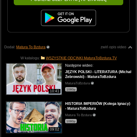
Dodał:
Matura To Bzdura
zwiń opis video
W katalogu:
WSZYSTKIE ODCINKI MaturaToBzdura.TV
Następne wideo:
JĘZYK POLSKI - LITERATURA (Michał
Żebrowski) - MaturaToBzdura
MaturaToBzdura
1080p
10:41
HISTORIA IMPERIÓW (Kolega Ignacy)
- MaturaToBzdura
Matura To Bzdura
1080p
09:02