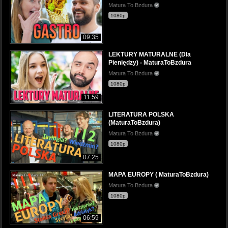
Matura To Bzdura
1080p
09:35
LEKTURY MATURALNE (Dla
Pieniędzy) - MaturaToBzdura
Matura To Bzdura
1080p
11:59
LITERATURA POLSKA
(MaturaToBzdura)
Matura To Bzdura
1080p
07:25
MAPA EUROPY ( MaturaToBzdura)
Matura To Bzdura
1080p
06:59