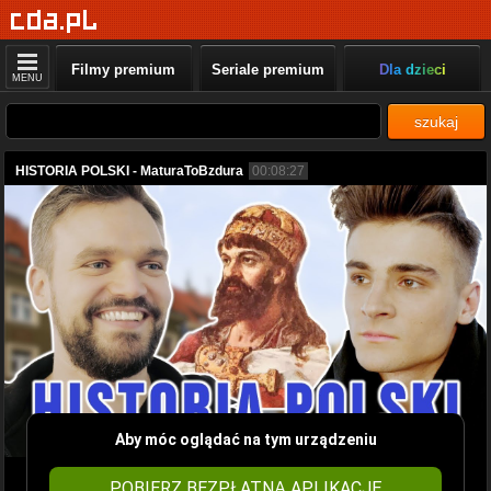
Filmy premium
Seriale premium
Dla dzieci
MENU
szukaj
HISTORIA POLSKI - MaturaToBzdura
00:08:27
Aby móc oglądać na tym urządzeniu
POBIERZ BEZPŁATNĄ APLIKACJĘ