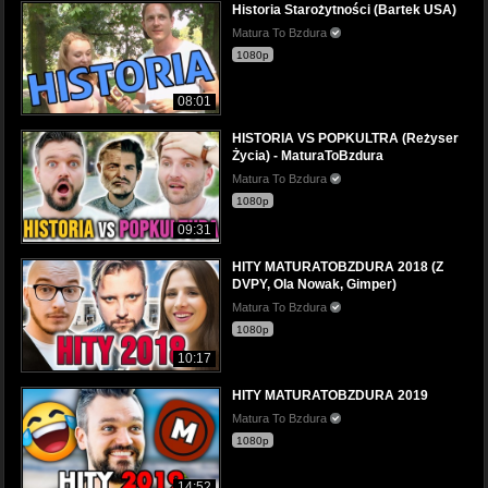
Historia Starożytności (Bartek USA)
Matura To Bzdura
1080p
08:01
HISTORIA VS POPKULTRA (Reżyser
Życia) - MaturaToBzdura
Matura To Bzdura
1080p
09:31
HITY MATURATOBZDURA 2018 (Z
DVPY, Ola Nowak, Gimper)
Matura To Bzdura
1080p
10:17
HITY MATURATOBZDURA 2019
Matura To Bzdura
1080p
14:52