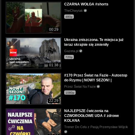
CZARNA WOŁGA #shorts
TheChwytak
480p
00:29
Ukraina zniszczona. Te miejsca już
teraz skrajnie się zmieniły
Gazeta.pl
720p
01:38
#170 Przez Świat na Fazie - Autostop
do Rzymu | NOWY SEZON! |
Przez Świat Na Fazie
1080p
22:29
NAJLEPSZE ćwiczenia na
CZWOROGŁOWE UDA # zdrowe
KOLANA
Trener Do Celu z Pasją Przemysław Wójcik