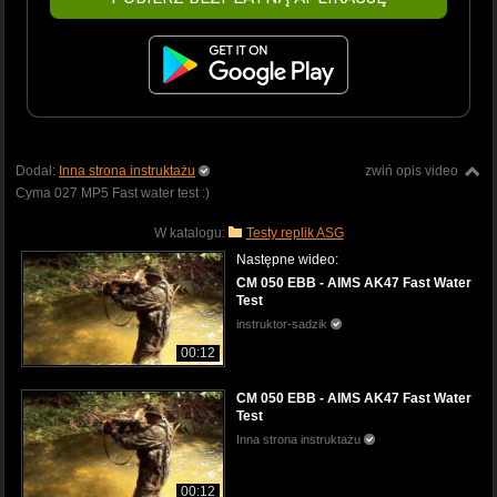
Dodał:
Inna strona instruktażu
zwiń opis video
Cyma 027 MP5 Fast water test :)
W katalogu:
Testy replik ASG
Następne wideo:
CM 050 EBB - AIMS AK47 Fast Water
Test
instruktor-sadzik
00:12
CM 050 EBB - AIMS AK47 Fast Water
Test
Inna strona instruktażu
00:12