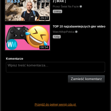
2 | IRAK |
Przez Świat Na Fazie
1080p
29:27
TOP 10 najzabawniejszych gier wideo
WatchMojoPolska
720p
08:54
Komentarze
Zamieść komentarz
Przejdź do pełnej wersji cda.pl