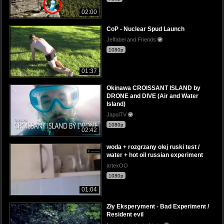
02:00
CoP - Nuclear Spud Launch
Jeffabel and Friends
1080p
01:37
Okinawa CROISSANT ISLAND by
DRONE and DIVE (Air and Water
Island)
JapolTV
1080p
02:42
woda + rozgrzany olej ruski test /
water + hot oil russian experiment
artexOO
1080p
01:04
Zły Eksperyment - Bad Experiment /
Resident evil