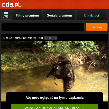
Filmy premium
Seriale premium
Dla dzieci
MENU
szukaj
CM 027 MP5 Fast Water Test
00:00:10
Aby móc oglądać na tym urządzeniu
POBIERZ BEZPŁATNĄ APLIKACJĘ