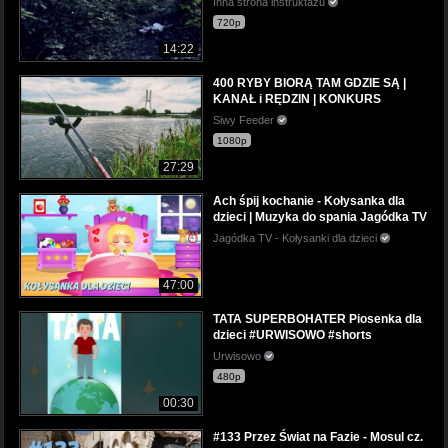
Inna strona instruktażu
720p
14:22
400 RYBY BIORĄ TAM GDZIE SĄ |
KANAŁ i RĘDZIN | KONKURS
Siwy Feeder
1080p
27:29
Ach śpij kochanie - Kołysanka dla
dzieci | Muzyka do spania Jagódka TV
Jagódka TV - Kołysanki dla dzieci
47:00
TATA SUPERBOHATER Piosenka dla
dzieci #URWISOWO #shorts
Urwisowo
480p
00:30
#133 Przez Świat na Fazie - Mosul cz.