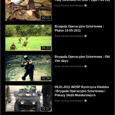
Fully Licensed HK G36 + Lipo 7.4v cz2
Inna strona instruktażu
00:21
Brygada Operacyjno Szturmowa :
Pluton 14-05-2011
Inna strona instruktażu
05:23
Brygada Operacyjno Szturmowa : Old
Viet days
Inna strona instruktażu
02:28
09.01.2011 WOŚP Bystrzyca Kłodzka
/ Brygada Operacyjno Szturmowa /
Pokazy Służb Mundurowych
Inna strona instruktażu
02:57