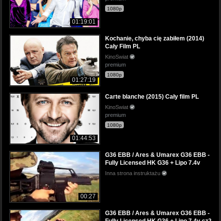
1080p
01:19:01
Kochanie, chyba cię zabiłem (2014)
Cały Film PL
KinoSwiat
premium
1080p
01:27:19
Carte blanche (2015) Cały film PL
KinoSwiat
premium
1080p
01:44:53
G36 EBB / Ares & Umarex G36 EBB -
Fully Licensed HK G36 + Lipo 7.4v
Inna strona instruktażu
00:27
G36 EBB / Ares & Umarex G36 EBB -