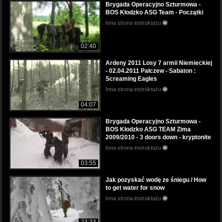
Brygada Operacyjno Szturmowa -
BOS Kłodzko ASG Team - Początki
Inna strona instruktażu
02:40
Ardeny 2011 Losy 7 armii Niemieckiej
- 02.04.2011 Pałczew - Sabaton :
Screaming Eagles
Inna strona instruktażu
04:07
Brygada Operacyjno Szturmowa -
BOS Kłodzko ASG TEAM Zima
2009/2010 - 3 doors down - kryptonite
Inna strona instruktażu
03:55
Jak pozyskać wodę ze śniegu / How
to get water for snow
Inna strona instruktażu
23:33