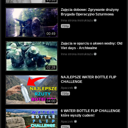
Zajęcia dobowe: Zgrywanie drużyny
Brygada Operacyjno Szturmowa
Inna strona instruktażu
720p
00:49
Zajęcia w oparciu o akwen wodny: Old
Viet days - Archiwalne
Inna strona instruktażu
02:28
NAJLEPSZE WATER BOTTLE FLIP
CHALLENGE
Apaczek
720p
04:00
6 WATER BOTTLE FLIP CHALLENGE
które wyszły cudem!
Apaczek
720p