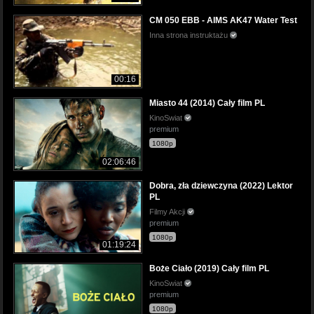
CM 050 EBB - AIMS AK47 Water Test
Inna strona instruktażu
00:16
Miasto 44 (2014) Cały film PL
KinoSwiat
premium
1080p
02:06:46
Dobra, zła dziewczyna (2022) Lektor
PL
Filmy Akcji
premium
1080p
01:19:24
Boże Ciało (2019) Cały film PL
KinoSwiat
premium
1080p