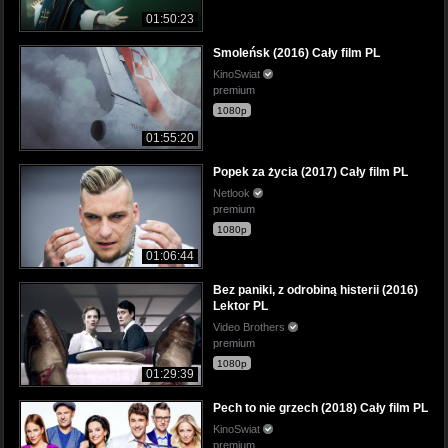
01:50:23
Smoleńsk (2016) Cały film PL
KinoSwiat
premium
1080p
01:55:20
Popek za życia (2017) Cały film PL
Netlook
premium
1080p
01:06:44
Bez paniki, z odrobiną histerii (2016)
Lektor PL
Video Brothers
premium
1080p
01:29:39
Pech to nie grzech (2018) Cały film PL
KinoSwiat
premium