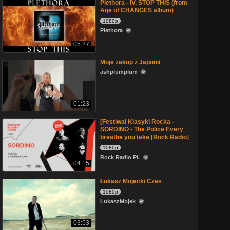
Plethora - IV. STOP THIS (from
Age of CHANGES album)
1080p
Plethora
05:27
Moje zakup z Japonii
ashplumplum
01:23
[Festiwal Klasyki Rocka -
SORDINO - The Police Every
breathe you take [Rock Radio]
1080p
Rock Radio PL
04:15
Łukasz Mojecki Czas
1080p
LukaszMojek
03:53