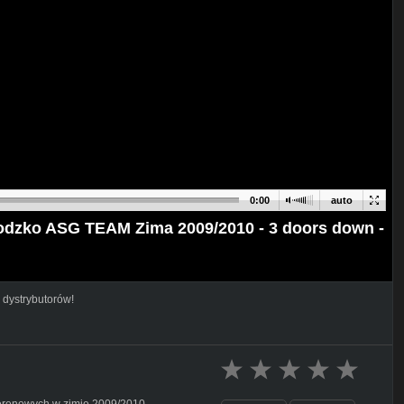
0:00
auto
dzko ASG TEAM Zima 2009/2010 - 3 doors down -
 dystrybutorów!
terenowych w zimie 2009/2010