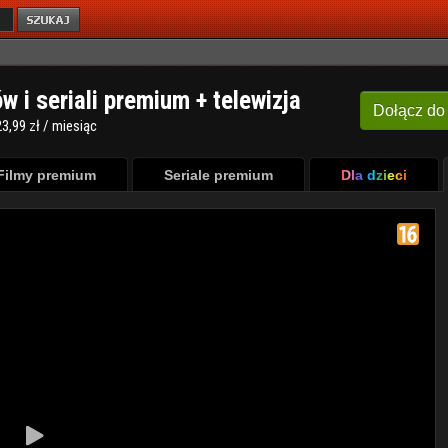
ów i seriali premium + telewizja
Dołącz
do
3,99 zł / miesiąc
Filmy premium
Seriale premium
Dla dzieci