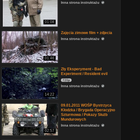
Inna strona instruktażu
01:08
Zajęcia zimowe film + zdjecia
Inna strona instruktażu
01:46
Zły Eksperyment - Bad
Experiment / Resident evil
720p
Inna strona instruktażu
14:22
09.01.2011 WOŚP Bystrzyca
Kłodzka / Brygada Operacyjno
Szturmowa / Pokazy Służb
Mundurowych
Inna strona instruktażu
02:57