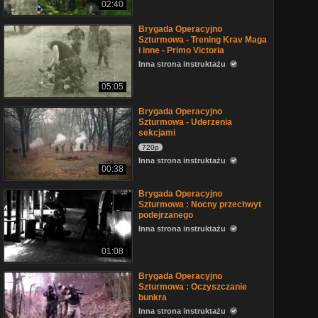
02:40
Brygada Operacyjno
Szturmowa - Trening Krav Maga
i inne - Primo Victoria
Inna strona instruktażu
05:05
Brygada Operacyjno
Szturmowa - Uderzenia
sekcjami
720p
Inna strona instruktażu
00:38
Brygada Operacyjno
Szturmowa : Nocny przechwyt
podejrzanego
Inna strona instruktażu
01:08
Brygada Operacyjno
Szturmowa : Oczyszczanie
bunkra
Inna strona instruktażu