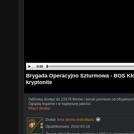
0:00
Brygada Operacyjno Szturmowa - BOS Kło
kryptonite
Odblokuj dostęp do 22679 filmów i seriali premium od oficjalnych
Oglądaj legalnie i w najlepszej jakości.
Włącz dostęp
Dodał:
Inna strona instruktażu
Opublikowano: 2010-03-16
Zlepek zdjęć Brygady zarówno z ASG jak i treningów 