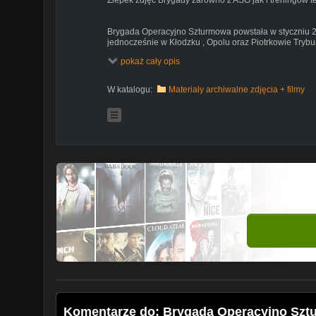
Brygada Operacyjno Szturmowa powstała w styczniu 
jednocześnie w Kłodzku , Opolu oraz Piotrkowie Trybu
były utworzenie grupy ASG o charakterze paramilitarn
pokaż cały opis
liczyć po 6 osób . Dzięki szczęściu nasza brygada zna
samym Kłodzku .
W katalogu:
Materiały archiwalne zdjęcia + filmy
Symbolika brygady :
Skrzydła - symbolizują biało czerwone skrzydła orła
Miecz - symbolizujący jednostki specjalne
Koła zębate - Jedność , jeden za wszystkich wszyscy 
Song : 3 doors down - kryptonite
Komentarze do: Brygada Operacyjno Sz