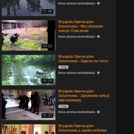
Inna strona instruktażu
01:48
Brygada Operacyjno
Szturmowa : Wycofywanie
sekcji / Ćwiczenia
Inna strona instruktażu
00:23
Brygada Operacyjno
Szturmowa : Zajęcia na rzece
720p
Inna strona instruktażu
00:29
Brygada Operacyjno
Szturmowa : Zgrywanie sekcji
uderzeniowej
720p
Inna strona instruktażu
01:32
Brygada Operacyjno
Szturmowa a społeczeństwo