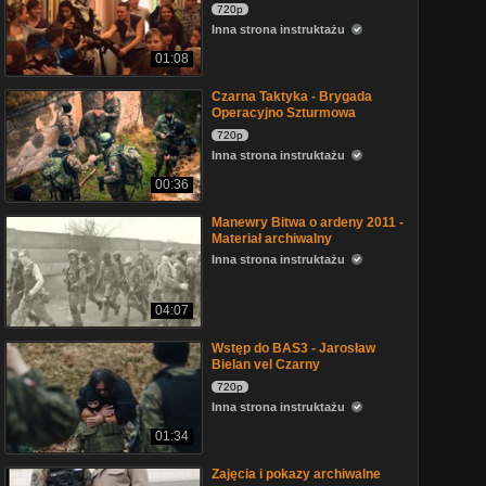
720p
Inna strona instruktażu
01:08
Czarna Taktyka - Brygada
Operacyjno Szturmowa
720p
Inna strona instruktażu
00:36
Manewry Bitwa o ardeny 2011 -
Materiał archiwalny
Inna strona instruktażu
04:07
Wstęp do BAS3 - Jarosław
Bielan vel Czarny
720p
Inna strona instruktażu
01:34
Zajęcia i pokazy archiwalne