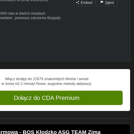
Embed
Zgłoś
2009 roku w dwóch miastach
nalskim , pierwsze założenia Brygady
ym gdzie grupy w obu miastach miały
cznie szybko się rozrosła do ok 18 osób w
za jednego
Włącz dostęp do 22679 znakomitych filmów i seriali
w mniej niż 2 minuty! Nowe, wygodne metody aktywacji.
Dołącz do CDA Premium
turmowa - BOS Kłodzko ASG TEAM Zima