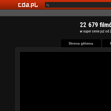
2
2
6
7
9
film
w super cenie już od 2
Strona główna