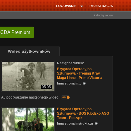
LOGOWANIE
REJESTRACJA
+ dodaj wideo
 CDA Premium
Wideo użytkowników
Następne wideo:
Brygada Operacyjno
Szturmowa - Trening Krav
Maga i inne - Primo Victoria
Inna strona in...
05:05
Autoodtwarzanie następnego wideo
on
Brygada Operacyjno
Szturmowa - BOS Kłodzko ASG
Team - Początki
Inna strona instruktażu