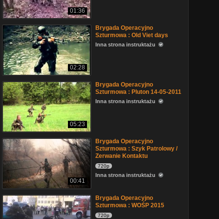
01:36
Brygada Operacyjno
Szturmowa : Old Viet days
Inna strona instruktażu
02:28
Brygada Operacyjno
Szturmowa : Pluton 14-05-2011
Inna strona instruktażu
05:23
Brygada Operacyjno
Szturmowa : Szyk Patrolowy /
Zerwanie Kontaktu
720p
Inna strona instruktażu
00:41
Brygada Operacyjno
Szturmowa : WOŚP 2015
720p