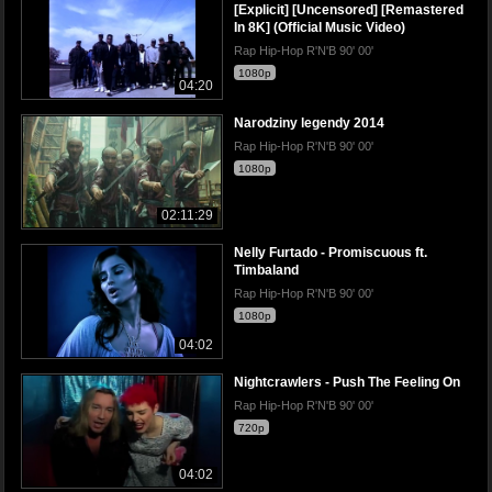
[Explicit] [Uncensored] [Remastered
In 8K] (Official Music Video)
Rap Hip-Hop R'N'B 90' 00'
1080p
04:20
Narodziny legendy 2014
Rap Hip-Hop R'N'B 90' 00'
1080p
02:11:29
Nelly Furtado - Promiscuous ft.
Timbaland
Rap Hip-Hop R'N'B 90' 00'
1080p
04:02
Nightcrawlers - Push The Feeling On
Rap Hip-Hop R'N'B 90' 00'
720p
04:02