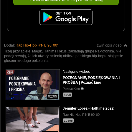
Dodał:
Rap Hip-Hop R'N'B 90' 00'
zwiń opis video
Trzej przyjaciele, Magik, Rahim i Fokus, zakładają grupę Paktofonika. Nie
podejrzewają, że ich utwory zmienią oblicze polskiego hip-hopu, stając się
głosem młodego pokolenia.
Następne wideo:
POŻEGNANIE, PODZIĘKOWANIA i
PROŚBA | Poznać kino
PoznacKino
480p
02:09
Jennifer Lopez - Halftime 2022
Rap Hip-Hop R'N'B 90' 00'
1080p