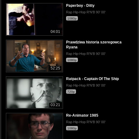
Paperboy - Ditty
Rap Hip-Hop R'N'B 90' 00'
1080p
04:01
Prawdziwa historia szeregowca
Ryana
Rap Hip-Hop R'N'B 90' 00'
1080p
52:25
Ratpack - Captain Of The Ship
Rap Hip-Hop R'N'B 90' 00'
720p
03:21
Re-Animator 1985
Rap Hip-Hop R'N'B 90' 00'
1080p