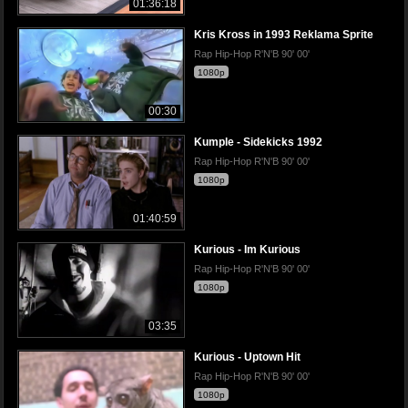
01:36:18
Kris Kross in 1993 Reklama Sprite
Rap Hip-Hop R'N'B 90' 00'
1080p
00:30
Kumple - Sidekicks 1992
Rap Hip-Hop R'N'B 90' 00'
1080p
01:40:59
Kurious - Im Kurious
Rap Hip-Hop R'N'B 90' 00'
1080p
03:35
Kurious - Uptown Hit
Rap Hip-Hop R'N'B 90' 00'
1080p