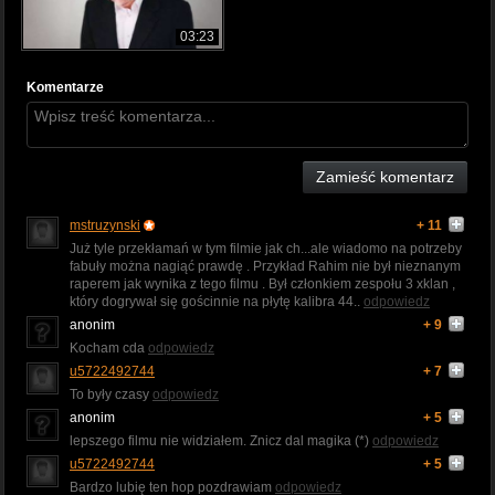
03:23
Komentarze
Zamieść komentarz
mstruzynski
+ 11
Już tyle przekłamań w tym filmie jak ch...ale wiadomo na potrzeby
fabuły można nagiąć prawdę . Przykład Rahim nie był nieznanym
raperem jak wynika z tego filmu . Był członkiem zespołu 3 xklan ,
który dogrywał się gościnnie na płytę kalibra 44..
odpowiedz
anonim
+ 9
Kocham cda
odpowiedz
u5722492744
+ 7
To były czasy
odpowiedz
anonim
+ 5
lepszego filmu nie widziałem. Znicz dal magika (*)
odpowiedz
u5722492744
+ 5
Bardzo lubię ten hop pozdrawiam
odpowiedz