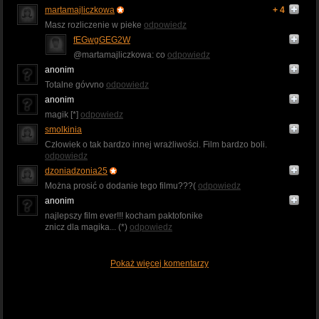
martamajliczkowa
+ 4
Masz rozliczenie w pieke
odpowiedz
fEGwgGEG2W
@martamajliczkowa: co
odpowiedz
anonim
Totalne góvvno
odpowiedz
anonim
magik [*]
odpowiedz
smolkinia
Człowiek o tak bardzo innej wrażliwości. Film bardzo boli.
odpowiedz
dzoniadzonia25
Można prosić o dodanie tego filmu???(
odpowiedz
anonim
najlepszy film ever!!! kocham paktofonike
znicz dla magika... (*)
odpowiedz
Pokaż więcej komentarzy