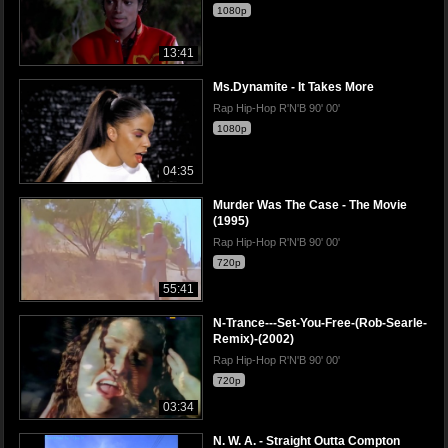
1080p
13:41
Ms.Dynamite - It Takes More
Rap Hip-Hop R'N'B 90' 00'
1080p
04:35
Murder Was The Case - The Movie
(1995)
Rap Hip-Hop R'N'B 90' 00'
720p
55:41
N-Trance---Set-You-Free-(Rob-Searle-
Remix)-(2002)
Rap Hip-Hop R'N'B 90' 00'
720p
03:34
N. W. A. - Straight Outta Compton