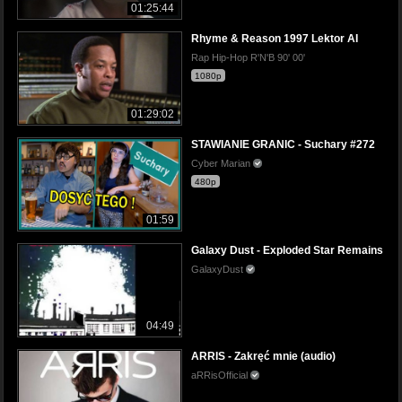
01:25:44
Rhyme & Reason 1997 Lektor AI
Rap Hip-Hop R'N'B 90' 00'
1080p
01:29:02
STAWIANIE GRANIC - Suchary #272
Cyber Marian
480p
01:59
Galaxy Dust - Exploded Star Remains
GalaxyDust
04:49
ARRIS - Zakręć mnie (audio)
aRRisOfficial