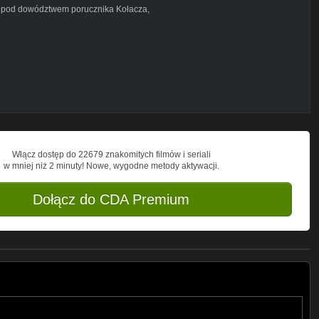
AL pod dowództwem porucznika Kołacza,
 dywersyjne przeciwko okupantowi. Wraz
jednostkom SS, chcącym oczyścić zaplecze
owo nieprzychylnie do nich nastawiony
Jedynie lokalny oddział NSZ nie bierze
zając bolszewików. Dla dowódcy
rzone mu przez dowództwo zadanie
y łącznika ze sztabem partyzanckim,
t w ogólnej konwencji westernowo-
reść jest bardzo luźno związana z
Włącz dostęp do 22679 znakomitych filmów i seriali
w mniej niż 2 minuty! Nowe, wygodne metody aktywacji.
Dołącz do CDA Premium