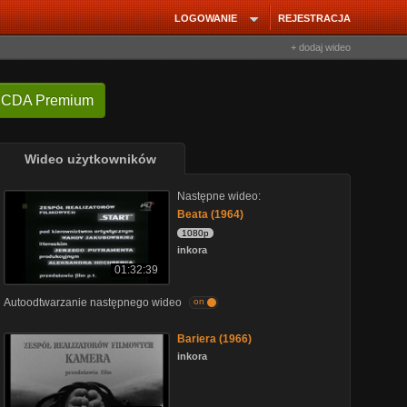
LOGOWANIE
REJESTRACJA
+ dodaj wideo
 CDA Premium
Wideo użytkowników
Następne wideo:
Beata (1964)
1080p
inkora
01:32:39
Autoodtwarzanie następnego wideo
on
Bariera (1966)
inkora