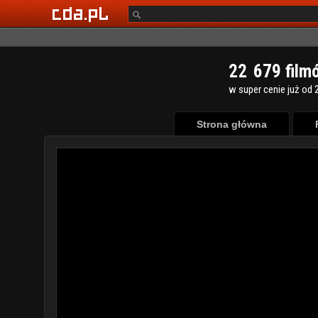
2
2
6
7
9
film
w super cenie już od 2
Strona główna