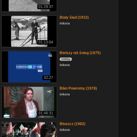
01:29:37
Biały ślad (1932)
inkora
01:13:04
Bielszy niż śnieg (1975)
1080p
inkora
32:27
Bilet Powrotny (1978)
inkora
01:46:31
Bluszcz (1982)
inkora