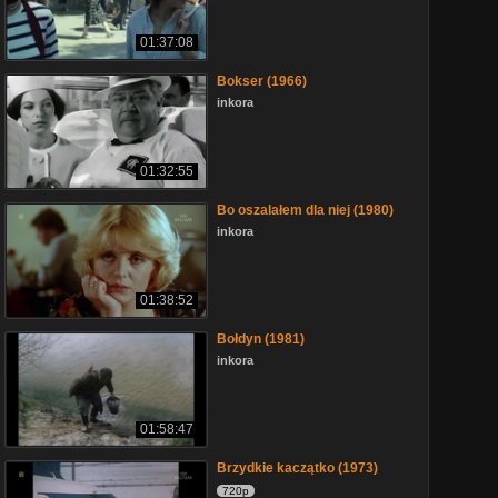
01:37:08
Bokser (1966)
inkora
01:32:55
Bo oszalałem dla niej (1980)
inkora
01:38:52
Bołdyn (1981)
inkora
01:58:47
Brzydkie kaczątko (1973)
720p