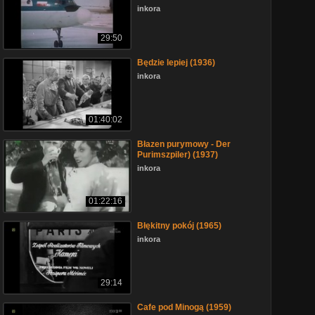
inkora
29:50
Będzie lepiej (1936)
inkora
01:40:02
Błazen purymowy - Der
Purimszpiler) (1937)
inkora
01:22:16
Błękitny pokój (1965)
inkora
29:14
Cafe pod Minogą (1959)