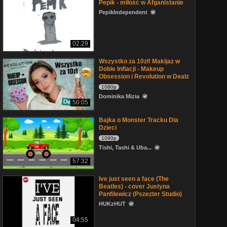
Pepik - miłość w Afganistanie
PepikIndependent
02:29
Wszystko za 10zł! Makijaz w
Dobie Inflacji - Makeup
Obsession i Revolution w Dealz
1080p
Dominika Mizia
50:05
Bajka o Monster Tracku Dla
Dzieci
1080p
Tishi, Tashi & Uba...
57:32
Ive just seen a face (The
Beatles) - cover Justyna
Panfilewicz (Pszezter Studio)
HUKzHUT
04:55