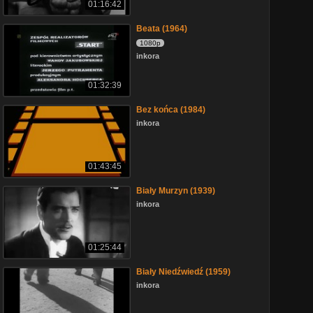
01:16:42
Beata (1964)
1080p
inkora
01:32:39
Bez końca (1984)
inkora
01:43:45
Biały Murzyn (1939)
inkora
01:25:44
Biały Niedźwiedź (1959)
inkora