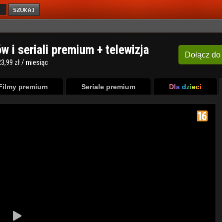
ów i seriali premium + telewizja
Dołącz
do
3,99 zł / miesiąc
Filmy premium
Seriale premium
Dla dzieci