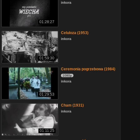
inkora
01:28:27
Celuloza (1953)
inkora
01:59:30
Ceremonia pogrzebowa (1984)
1080p
inkora
01:29:53
Cham (1931)
inkora
01:11:25