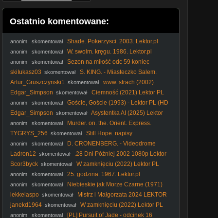
Ostatnio komentowane:
Shade. Pokerzysci. 2003. Lektor.pl
anonim
skomentował
W. swoim. kręgu. 1986. Lektor.pl
anonim
skomentował
Sezon na miłość odc 59 koniec
anonim
skomentował
skiIukasz03
S. KING. - Miasteczko Salem.
skomentował
(1979) napisy
Artur_Gruszczynski1
www. strach (2002)
skomentował
Edgar_Simpson
Ciemność (2021) Lektor PL
skomentował
Goście, Goście (1993) - Lektor PL (HD
anonim
skomentował
1080p + Poprawiony dźwięk)
Edgar_Simpson
Asystentka AI (2025) Lektor
skomentował
PL
Murder. on. the. Orient. Express.
anonim
skomentował
Morderstwo. w. Orient. Expressie. 2017. Lektor.pl
TYGRYS_256
Still Hope. napisy
skomentował
D. CRONENBERG. - Videodrome
anonim
skomentował
(1983)
Ladron12
.28 Dni Później 2002 1080p Lektor
skomentował
PL
Scor3byck
W zamknięciu (2022) Lektor PL
skomentował
25. godzina. 1967. Lektor.pl
anonim
skomentował
Niebieskie jak Morze Czarne (1971)
anonim
skomentował
lekkelaspo
Mistrz i Małgorzata 2024 LEKTOR
skomentował
PL The Master and Margarita 2024 LEKTOR PL
janekd1964
W zamknięciu (2022) Lektor PL
skomentował
[PL] Pursuit of Jade - odcinek 16
anonim
skomentował