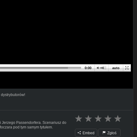
0:00
auto
 dystrybutorów!
ii Jerzego Passendorfera. Scenariusz do
Moczara pod tym samym tytułem.
Embed
Zgłoś