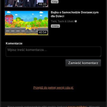
720p
48:33
Bajka o Samochodzie Dostawczym
dla Dzieci
Tishi, Tashi & Ubaki
1080p
40:54
Komentarze
Zamieść komentarz
Przejdź do pełnej wersji cda.pl
Nasz serwis wykorzystuje pliki cookie (zobacz
naszą politykę
). Warunki