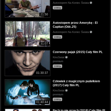
Autostopem Na Koniec Świata
1080p
21:50
Autostopem przez Amerykę - El
Capitan (Odc.25)
Autostopem Na Koniec Świata
1080p
31:07
Czerwony pająk (2015) Cały film PL
KinoSwiat
premium
1080p
01:30:37
Człowiek z magicznym pudełkiem
(2017) Cały film PL
KinoSwiat
premium
1080p
01:40:44
Pech to nie grzech (2018) Cały film PL