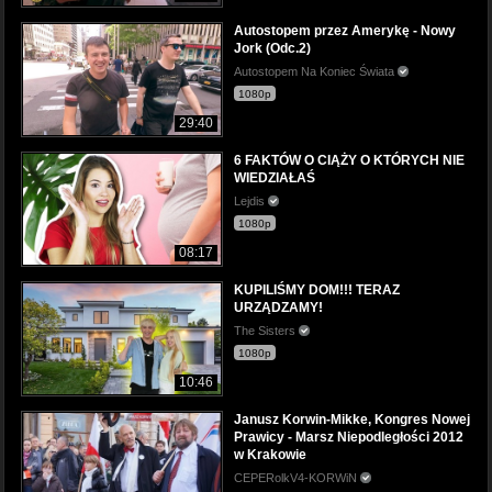
Autostopem przez Amerykę - Nowy
Jork (Odc.2)
Autostopem Na Koniec Świata
1080p
29:40
6 FAKTÓW O CIĄŻY O KTÓRYCH NIE
WIEDZIAŁAŚ
Lejdis
1080p
08:17
KUPILIŚMY DOM!!! TERAZ
URZĄDZAMY!
The Sisters
1080p
10:46
Janusz Korwin-Mikke, Kongres Nowej
Prawicy - Marsz Niepodległości 2012
w Krakowie
CEPERolkV4-KORWiN