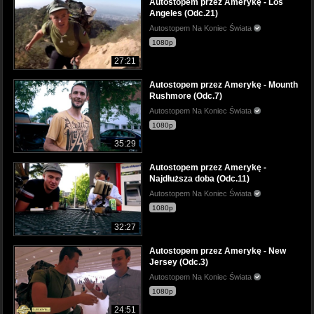
Autostopem przez Amerykę - Los
Angeles (Odc.21)
Autostopem Na Koniec Świata
1080p
27:21
Autostopem przez Amerykę - Mounth
Rushmore (Odc.7)
Autostopem Na Koniec Świata
1080p
35:29
Autostopem przez Amerykę -
Najdłuższa doba (Odc.11)
Autostopem Na Koniec Świata
1080p
32:27
Autostopem przez Amerykę - New
Jersey (Odc.3)
Autostopem Na Koniec Świata
1080p
24:51