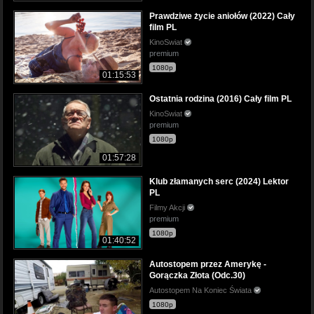
Prawdziwe życie aniołów (2022) Cały
film PL
KinoSwiat
premium
1080p
01:15:53
Ostatnia rodzina (2016) Cały film PL
KinoSwiat
premium
1080p
01:57:28
Klub złamanych serc (2024) Lektor
PL
Filmy Akcji
premium
1080p
01:40:52
Autostopem przez Amerykę -
Gorączka Złota (Odc.30)
Autostopem Na Koniec Świata
1080p