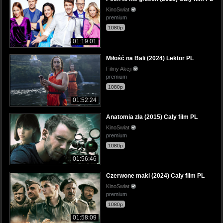
KinoSwiat
premium
1080p
01:19:01
Miłość na Bali (2024) Lektor PL
Filmy Akcji
premium
1080p
01:52:24
Anatomia zła (2015) Cały film PL
KinoSwiat
premium
1080p
01:56:46
Czerwone maki (2024) Cały film PL
KinoSwiat
premium
1080p
01:58:09