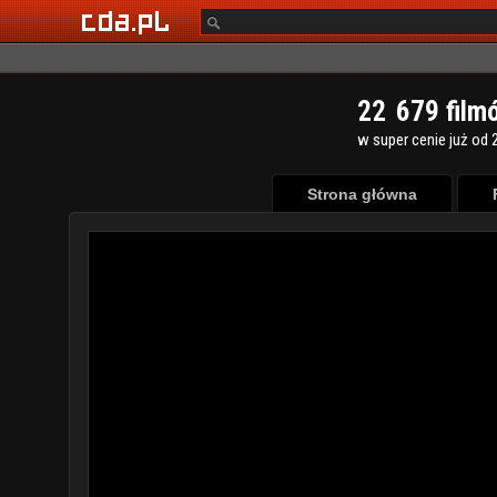
2
2
6
7
9
film
w super cenie już od 2
Strona główna