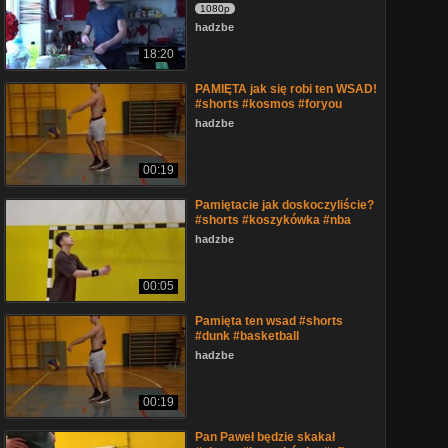
1080p
hadzbe
18:20
PAMIĘTA jak się robi ten WSAD!
#shorts #kosmos #foryou
hadzbe
00:19
Pamiętacie jak doskoczyliście?
#shorts #koszykówka #nba
hadzbe
00:05
Pamięta ten wsad #shorts
#dunk #basketball
hadzbe
00:19
Pan Paweł będzie skakał