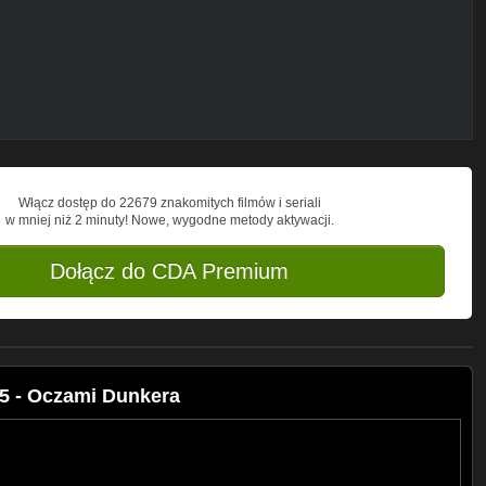
Włącz dostęp do 22679 znakomitych filmów i seriali
w mniej niż 2 minuty! Nowe, wygodne metody aktywacji.
Dołącz do CDA Premium
5 - Oczami Dunkera