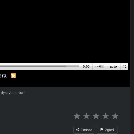
0:00
auto
era
 dystrybutorów!
Embed
Zgłoś