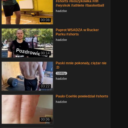
#shorts #koszykówka #nfl
#wyskok #athlete #basketball
hadzbe
00:08
Paprot WSADZA w Rucker
Parku #shorts
hadzbe
00:14
Paski mnie pokonały, ciężar nie
:D
1080p
hadzbe
03:22
Paulo Coehlo powiedział #shorts
hadzbe
00:06