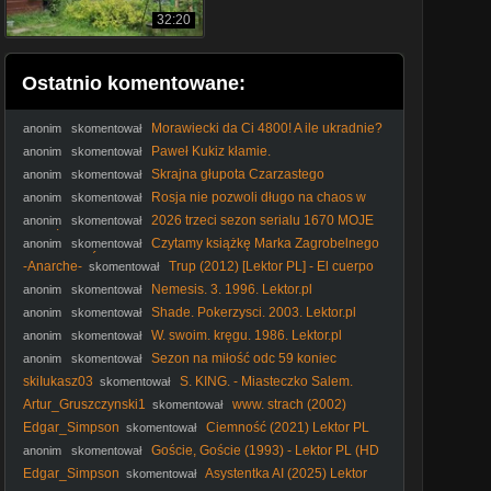
32:20
Ostatnio komentowane:
Morawiecki da Ci 4800! A ile ukradnie?
anonim
skomentował
#RozwójPlus #PiStoMafia #Kaczyński #Nawrocki #polityka
Paweł Kukiz kłamie.
anonim
skomentował
Skrajna głupota Czarzastego
anonim
skomentował
Rosja nie pozwoli długo na chaos w
anonim
skomentował
Polsce! #Putin #Kaczyński #Rosja #PiS #Tusk #polityka
2026 trzeci sezon serialu 1670 MOJE
anonim
skomentował
WRAŻENIA dr Piotr Napierała
Czytamy książkę Marka Zagrobelnego
anonim
skomentował
POKOCHAĆ PIS polecam!
-Anarche-
Trup (2012) [Lektor PL] - El cuerpo
skomentował
Nemesis. 3. 1996. Lektor.pl
anonim
skomentował
Shade. Pokerzysci. 2003. Lektor.pl
anonim
skomentował
W. swoim. kręgu. 1986. Lektor.pl
anonim
skomentował
Sezon na miłość odc 59 koniec
anonim
skomentował
skiIukasz03
S. KING. - Miasteczko Salem.
skomentował
(1979) napisy
Artur_Gruszczynski1
www. strach (2002)
skomentował
Edgar_Simpson
Ciemność (2021) Lektor PL
skomentował
Goście, Goście (1993) - Lektor PL (HD
anonim
skomentował
1080p + Poprawiony dźwięk)
Edgar_Simpson
Asystentka AI (2025) Lektor
skomentował
PL