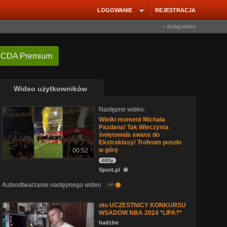
LOGOWANIE
REJESTRACJA
+ dodaj wideo
 CDA Premium
Wideo użytkowników
Następne wideo:
Wielki moment Michała
Pazdana! Tak Wieczysta
świętowała awans do
Ekstraklasy! Trofeum poszło
w górę
00:52
480p
Sport.pl
Autoodtwarzanie następnego wideo
on
oto UCZESTNICY KONKURSU
WSADÓW NBA 2024 *LIPA?*
hadzbe