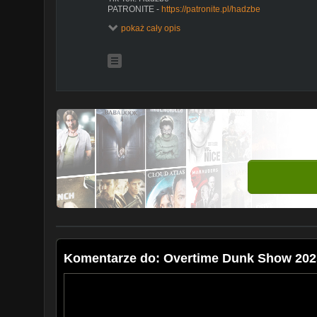
PATRONITE -
https://patronite.pl/hadzbe
Facebook
www.facebook.com/hadzbe
pokaż cały opis
DOŁĄCZ DO GRUPY:
https://bit.ly/32BWtlO
Komentarze do: Overtime Dunk Show 202