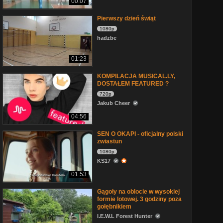
00:07
Pierwszy dzień świąt
1080p
hadzbe
01:23
KOMPILACJA MUSICAL.LY,
DOSTAŁEM FEATURED ?
720p
Jakub Cheer
04:56
SEN O OKAPI - oficjalny polski
zwiastun
1080p
KS17
01:53
Gągoły na oblocie w wysokiej
formie lotowej. 3 godziny poza
gołębnikiem
I.E.W.L Forest Hunter