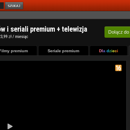
ów i seriali premium + telewizja
Dołącz
do
3,99 zł / miesiąc
Filmy premium
Seriale premium
Dla dzieci