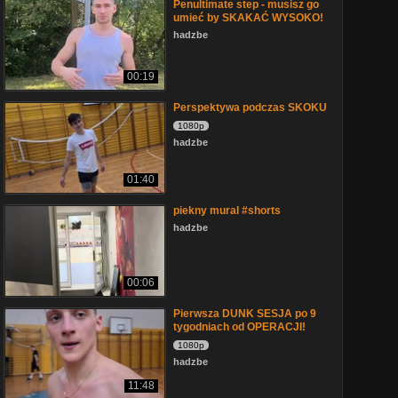
Penultimate step - musisz go
umieć by SKAKAĆ WYSOKO!
hadzbe
00:19
Perspektywa podczas SKOKU
1080p
hadzbe
01:40
piekny mural #shorts
hadzbe
00:06
Pierwsza DUNK SESJA po 9
tygodniach od OPERACJI!
1080p
hadzbe
11:48