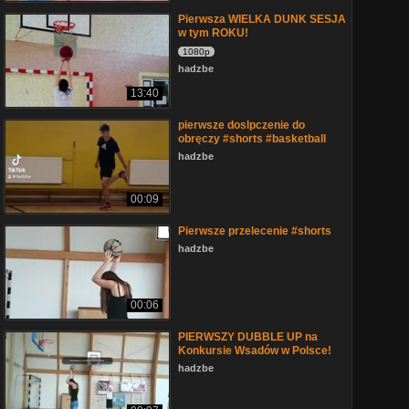
Pierwsza WIELKA DUNK SESJA
w tym ROKU!
1080p
hadzbe
13:40
pierwsze doslpczenie do
obręczy #shorts #basketball
hadzbe
00:09
Pierwsze przelecenie #shorts
hadzbe
00:06
PIERWSZY DUBBLE UP na
Konkursie Wsadów w Polsce!
hadzbe