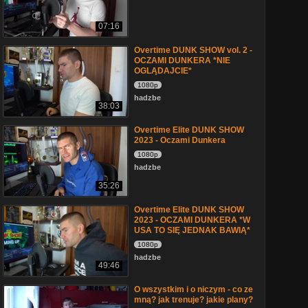
07:16
Overtime DUNK SHOW vol. 2 -
OCZAMI DUNKERA *NIE
OGLĄDAJCIE*
1080p
hadzbe
38:03
Overtime Elite DUNK SHOW
2023 - Oczami Dunkera
1080p
hadzbe
35:26
Overtime Elite DUNK SHOW
2023 - OCZAMI DUNKERA *W
USA TO SIĘ JEDNAK BAWIĄ*
1080p
hadzbe
49:46
O wszystkim i o niczym - co ze
mną? jak trenuje? jakie plany?