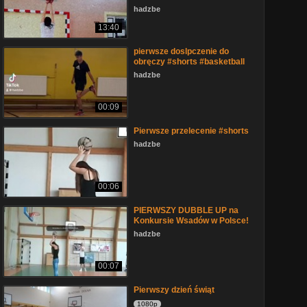
hadzbe
13:40
pierwsze doslpczenie do
obręczy #shorts #basketball
hadzbe
00:09
Pierwsze przelecenie #shorts
hadzbe
00:06
PIERWSZY DUBBLE UP na
Konkursie Wsadów w Polsce!
hadzbe
00:07
Pierwszy dzień świąt
1080p