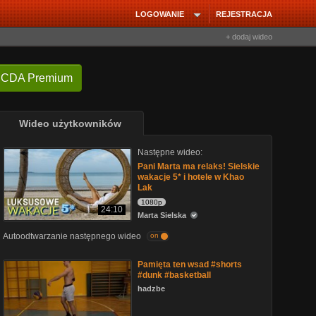
LOGOWANIE
REJESTRACJA
+ dodaj wideo
 CDA Premium
Wideo użytkowników
Następne wideo:
Pani Marta ma relaks! Sielskie
wakacje 5* i hotele w Khao
Lak
1080p
24:10
Marta Sielska
Autoodtwarzanie następnego wideo
on
Pamięta ten wsad #shorts
#dunk #basketball
hadzbe