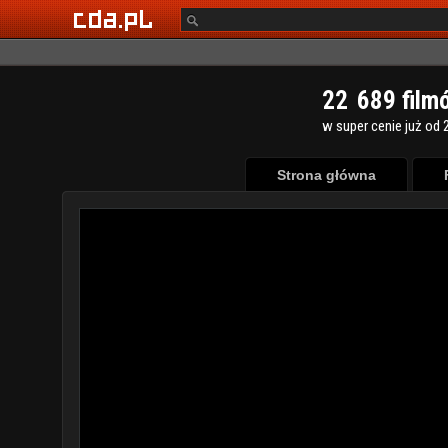
2
2
6
8
9
film
w super cenie już od 2
Strona główna