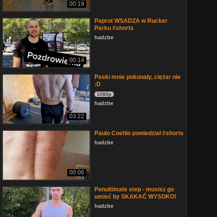
00:19
Paprot WSADZA w Rucker
Parku #shorts
hadzbe
00:14
Paski mnie pokonały, ciężar nie
:D
1080p
hadzbe
03:22
Paulo Coehlo powiedział #shorts
hadzbe
00:06
Penultimate step - musisz go
umieć by SKAKAĆ WYSOKO!
hadzbe