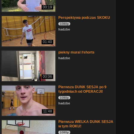
00:19
Perspektywa podczas SKOKU
1080p
hadzbe
01:40
piekny mural #shorts
hadzbe
00:06
Pierwsza DUNK SESJA po 9
tygodniach od OPERACJI!
1080p
hadzbe
11:48
Pierwsza WIELKA DUNK SESJA
w tym ROKU!
1080p