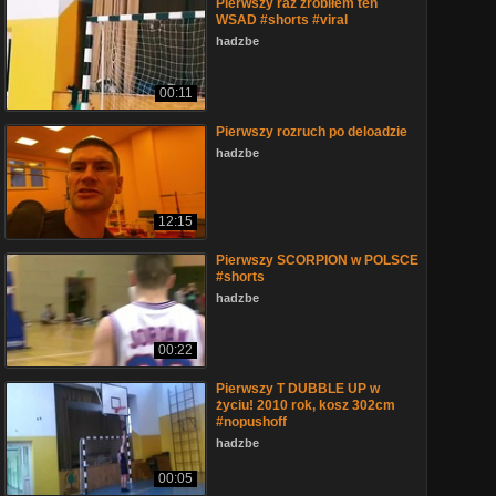
Pierwszy raz zrobiłem ten
WSAD #shorts #viral
hadzbe
00:11
Pierwszy rozruch po deloadzie
hadzbe
12:15
Pierwszy SCORPION w POLSCE
#shorts
hadzbe
00:22
Pierwszy T DUBBLE UP w
życiu! 2010 rok, kosz 302cm
#nopushoff
hadzbe
00:05