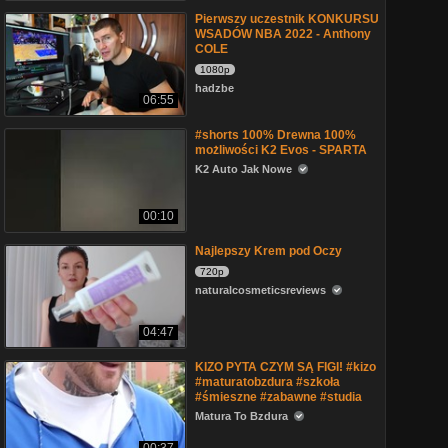
Pierwszy uczestnik KONKURSU
WSADÓW NBA 2022 - Anthony
COLE
1080p
hadzbe
06:55
#shorts 100% Drewna 100%
możliwości K2 Evos - SPARTA
K2 Auto Jak Nowe
00:10
Najlepszy Krem pod Oczy
720p
naturalcosmeticsreviews
04:47
KIZO PYTA CZYM SĄ FIGI! #kizo
#maturatobzdura #szkoła
#śmieszne #zabawne #studia
Matura To Bzdura