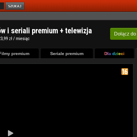
ów i seriali premium + telewizja
Dołącz
do
3,99 zł / miesiąc
Filmy premium
Seriale premium
Dla dzieci