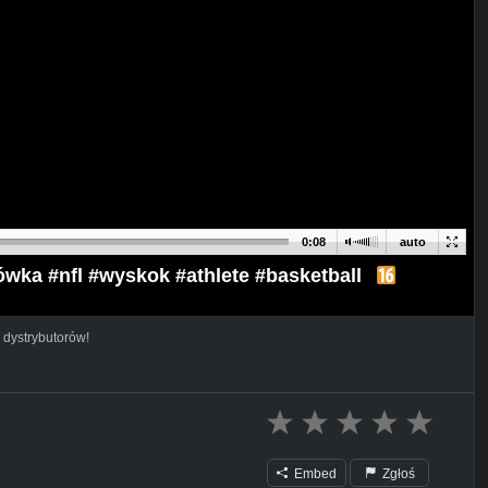
0:08
auto
wka #nfl #wyskok #athlete #basketball
 dystrybutorów!
Embed
Zgłoś