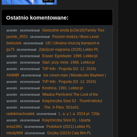
00:37
Ostatnio komentowane:
Gwiezdne wrota [s10e18] Family Ties
anonim
skomentował
jacinto_8551
Poziom mistrza / Boss Level
skomentował
(2020) Lektor PL
beleszek
UE i Ukraina niszczą transport w
skomentował
Polsce. #kierowca #kierowcazawodowy
jja75
Zabójcze nagrania (2026) Lektor PL
skomentował
Eraser. Egzekutor. 1996. Lektor.pl
anonim
skomentował
Stań. przy. mnie. 1986. Lektor.pl
anonim
skomentował
T\/P Info - Pogoda (02. 12. 2024)
anonim
skomentował
ANIMIR
Ice cream man | Miasteczko Bayleen |
skomentował
Kino Świat
T\/P Info - Pogoda (02. 12. 2024)
anonim
skomentował
Kostnica. 1991. Lektor.pl
anonim
skomentował
Władca Pierścieni The Lord of the
anonim
skomentował
Rings (1978) PLDUB. Dubbing PL
Księżniczka Sissi 52 - Triumf miłości
anonim
skomentował
. The. X-Files. S01e01.
anonim
skomentował
radekmachradek
L. a. y. l. a. 2024.pl. 720p
skomentował
Księżniczka Sissi 01 - Uparta
anonim
skomentował
księżniczka
enia1981
Podsłuch (2021) Lektor PL
skomentował
mlody969
Grzyby (2023) Cały film PL
skomentował