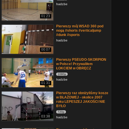
hadzbe
01:23
Pierwszy mój WSAD 360 pod
nogą #shorts #verticaljump
#dunk #sports
hadzbe
00:07
Pierwszy PSEUDO-SKORPION
w Polsce! Przywaliłem
ŁOKCIEM w OBRĘCZ
1080p
hadzbe
01:31
Pierwszy raz obniżyliśmy kosze
w BŁAŻOWEJ - okolice 2007
roku LEPESZEJ JAKOŚCI NIE
BYŁO
720p
03:38
hadzbe