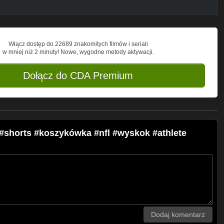
Włącz dostęp do 22689 znakomitych filmów i seriali
w mniej niż 2 minuty! Nowe, wygodne metody aktywacji.
Dołącz do CDA Premium
#shorts #koszykówka #nfl #wyskok #athlete
Dodaj komentarz