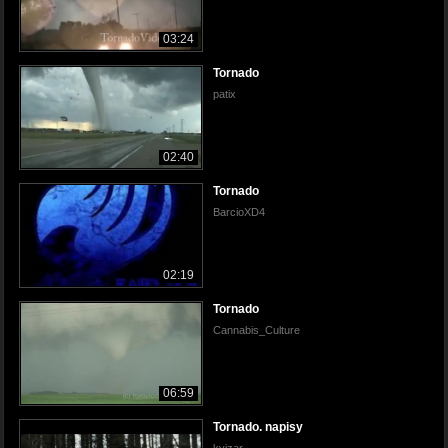
03:24
Tornado
patix
02:40
Tornado
BarcioXD4
02:19
Tornado
Cannabis_Culture
06:59
Tornado. napisy