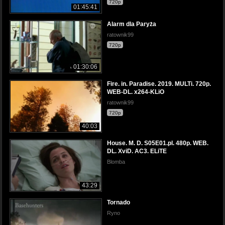
720p
01:45:41
Alarm dla Paryża
ratownik99
720p
01:30:06
Fire. in. Paradise. 2019. MULTi. 720p.
WEB-DL. x264-KLiO
ratownik99
720p
40:03
House. M. D. S05E01.pl. 480p. WEB.
DL. XviD. AC3. ELiTE
Blomba
43:29
Tornado
Ryno