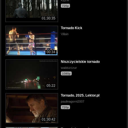
kyjzar
720p
01:30:35
Tornado Kick
Villain
00:34
Niszczycielskie tornado
wabiszczur
1080p
05:22
Tornado. 2025. Lektor.pl
paulinagorni2007
720p
01:30:42