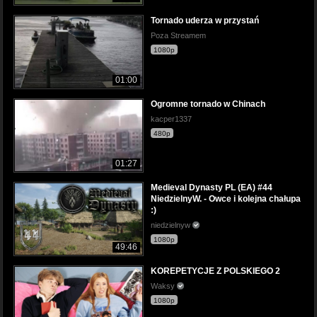
Tornado uderza w przystań
Poza Streamem
1080p
01:00
Ogromne tornado w Chinach
kacper1337
480p
01:27
Medieval Dynasty PL (EA) #44
NiedzielnyW. - Owce i kolejna chałupa
:)
niedzielnyw
1080p
49:46
KOREPETYCJE Z POLSKIEGO 2
Waksy
1080p