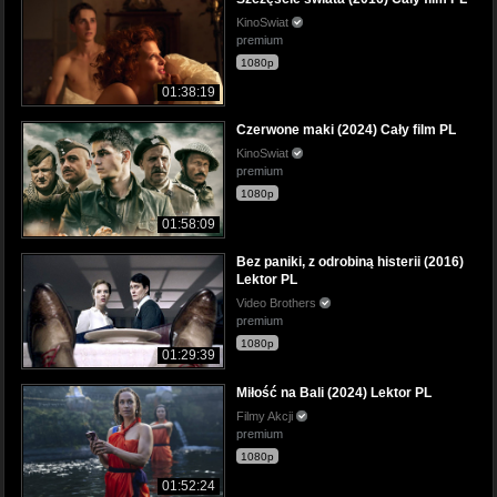
KinoSwiat
premium
1080p
01:38:19
Czerwone maki (2024) Cały film PL
KinoSwiat
premium
1080p
01:58:09
Bez paniki, z odrobiną histerii (2016)
Lektor PL
Video Brothers
premium
1080p
01:29:39
Miłość na Bali (2024) Lektor PL
Filmy Akcji
premium
1080p
01:52:24