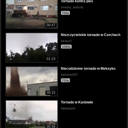
Tornado kontra pies
smutny_andrzej
720p
00:47
Niszczycielskie tornado w Czechach
lukasz2
1080p
01:23
Niecodzienne tornado w Meksyku
klemens007
720p
00:15
Tornado w Kaniowie
Niekiepski
00:58