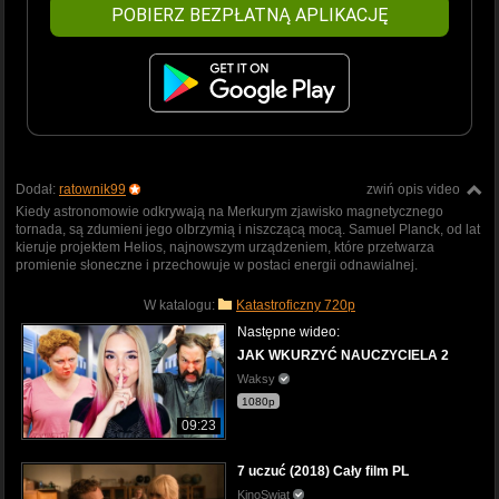
POBIERZ BEZPŁATNĄ APLIKACJĘ
Dodał:
ratownik99
zwiń opis video
Kiedy astronomowie odkrywają na Merkurym zjawisko magnetycznego
tornada, są zdumieni jego olbrzymią i niszczącą mocą. Samuel Planck, od lat
kieruje projektem Helios, najnowszym urządzeniem, które przetwarza
promienie słoneczne i przechowuje w postaci energii odnawialnej.
W katalogu:
Katastroficzny 720p
Następne wideo:
JAK WKURZYĆ NAUCZYCIELA 2
Waksy
1080p
09:23
7 uczuć (2018) Cały film PL
KinoSwiat