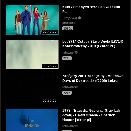
Klub złamanych serc (2024) Lektor
PL
Filmy Akcji
premium
1080p
01:40:52
Lot 8714 Ostatni Start (Vuelo IL8714) -
Katastroficzny 2010 (Lektor PL)
ratownik99
720p
01:28:27
Zabójczy Żar. Dni Zagłady - Meltdown.
Days of Destruction (2006) Lektor
ratownik99
720p
01:30:19
1978 - Tragedia Neptuna [Gray lady
down] - David Greene - Charlton
Heston [lektor pl]
ratownik99