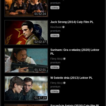
premium
1080p
01:52:24
Jack Strong (2014) Cały Film PL
KinoSwiat
premium
1080p
02:02:37
Surinam: Gra o władzę (2020) Lektor
PL
Filmy Akcji
premium
1080p
01:32:01
W świetle dnia (2013) Lektor PL
Filmy Akcji
premium
1080p
01:47:19
Szczęście świata (2016) Cały film PL