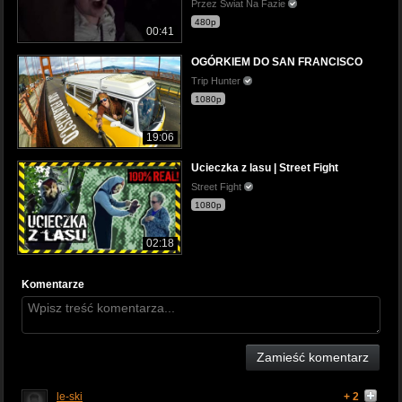
Przez Świat Na Fazie
480p
00:41
OGÓRKIEM DO SAN FRANCISCO
Trip Hunter
1080p
19:06
Ucieczka z lasu | Street Fight
Street Fight
1080p
02:18
Komentarze
Zamieść komentarz
le-ski
+ 2