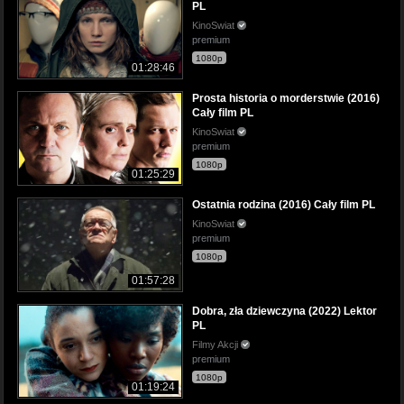
PL
KinoSwiat
premium
1080p
01:28:46
Prosta historia o morderstwie (2016)
Cały film PL
KinoSwiat
premium
1080p
01:25:29
Ostatnia rodzina (2016) Cały film PL
KinoSwiat
premium
1080p
01:57:28
Dobra, zła dziewczyna (2022) Lektor
PL
Filmy Akcji
premium
1080p
01:19:24