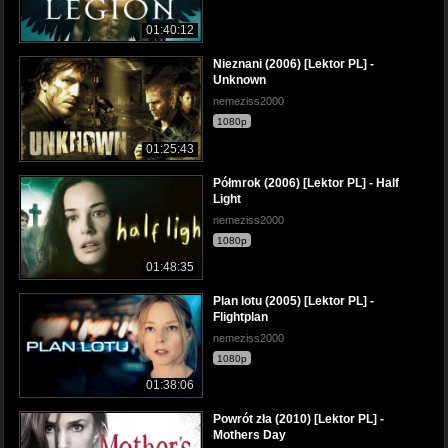
01:40:12
Nieznani (2006) [Lektor PL] -
Unknown
nemeziss2000
1080p
01:25:43
Półmrok (2006) [Lektor PL] - Half
Light
nemeziss2000
1080p
01:48:35
Plan lotu (2005) [Lektor PL] -
Flightplan
nemeziss2000
1080p
01:38:06
Powrót zła (2010) [Lektor PL] -
Mothers Day