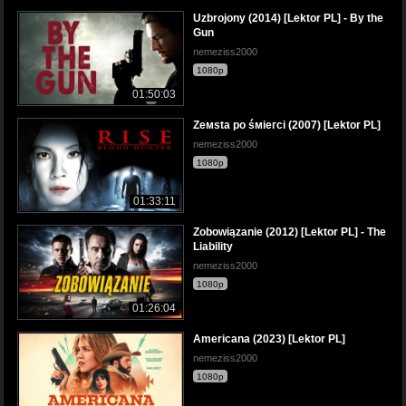
Uzbrojony (2014) [Lektor PL] - By the
Gun
nemeziss2000
1080p
01:50:03
Zeмsta po śмieгci (2007) [Lektor PL]
nemeziss2000
1080p
01:33:11
Zobowiązanie (2012) [Lektor PL] - The
Liability
nemeziss2000
1080p
01:26:04
Americana (2023) [Lektor PL]
nemeziss2000
1080p