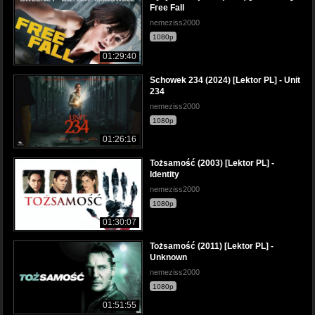
Fгee FaII
nemeziss2000
1080p
01:29:40
Schowek 234 (2024) [Lektor PL] - Unit
234
nemeziss2000
1080p
01:26:16
Tożsamość (2003) [Lektor PL] -
Identity
nemeziss2000
1080p
01:30:07
Tożsamość (2011) [Lektor PL] -
Unknown
nemeziss2000
1080p
01:51:55