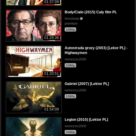
01:37:09
Body/Ciało (2015) Cały film PL
KinoSwiat
premium
1080p
01:28:36
Autostrada grozy (2003) [Lekor PL] -
Highwaymen
nemeziss2000
1080p
01:20:51
Gabriel (2007) [Lektor PL]
nemeziss2000
1080p
01:54:09
Legion (2010) [Lektor PL]
nemeziss2000
1080p