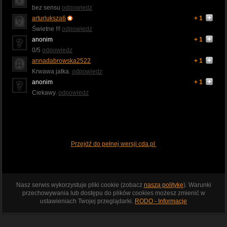
bez sensu
odpowiedz
arturluksza6
+ 1
Świetne !!!
odpowiedz
anonim
+ 1
0/5
odpowiedz
annadabrowska2522
+ 1
Krwawa jatka.
odpowiedz
anonim
+ 1
Ciekawy.
odpowiedz
Przejdź do pełnej wersji cda.pl
Nasz serwis wykorzystuje pliki cookie (zobacz
naszą politykę
). Warunki
przechowywania lub dostępu do plików cookies możesz zmienić w
ustawieniach Twojej przeglądarki.
RODO - Informacje