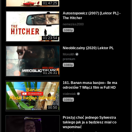
01:47:25
Autostopowicz (2007) [Lektor PL] -
The Hitcher
nemeziss2000
1080p
01:23:54
Nieobliczalny (2020) Lektor PL
Monolith
premium
1080p
01:26:31
161. Banan musa basjoo-- Ile ma
odrostów ? Włącz film w Full HD
stalewiak
1080p
00:50
Przeżyj choć jednego Sylwestra
takiego jak ja a będziesz miał co
wspominać