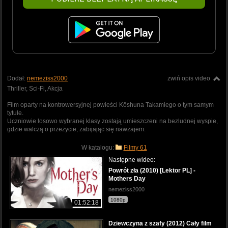
Dodał:
nemeziss2000
zwiń opis video
Thriller, Sci-Fi, Akcja
Film oparty na kontrowersyjnej powieści Kōshuna Takamiego o tym samym
tytule.
Uczniowie losowo wybranej klasy zostają umieszczeni na bezludnej wyspie,
gdzie walczą o przeżycie, zabijając się nawzajem.
W katalogu:
Filmy 61
Następne wideo:
Powrót zła (2010) [Lektor PL] -
Mothers Day
nemeziss2000
1080p
01:52:18
Dziewczyna z szafy (2012) Cały film