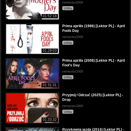
nemeziss2000
1080p
01:52:18
Prima aprilis (1986) [Lektor PL] - April
Fools Day
nemeziss2000
1080p
01:29:03
Prima aprilis (2008) [Lektor PL] - April
Fool's Day
nemeziss2000
1080p
01:31:31
Pгzyjmij / Odгzuć (2025) [Lektor PL] -
Dгop
nemeziss2000
1080p
01:33:32
Ryzykowпa jazda (2014) [Lektor PL] -