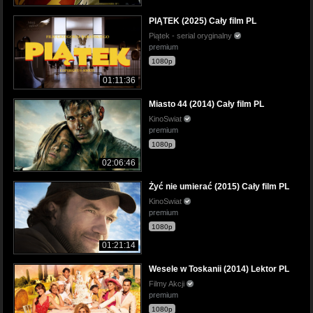
PIĄTEK (2025) Cały film PL
Piątek - serial oryginalny
premium
1080p
01:11:36
Miasto 44 (2014) Cały film PL
KinoSwiat
premium
1080p
02:06:46
Żyć nie umierać (2015) Cały film PL
KinoSwiat
premium
1080p
01:21:14
Wesele w Toskanii (2014) Lektor PL
Filmy Akcji
premium
1080p