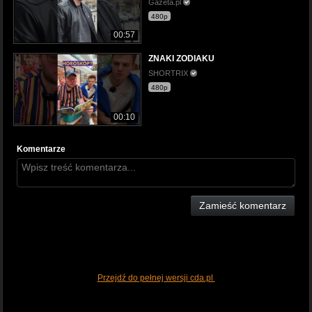
Gazeta.pl
480p
00:57
ZNAKI ZODIAKU
SHORTRIX
480p
00:10
Komentarze
Zamieść komentarz
Przejdź do pełnej wersji cda.pl