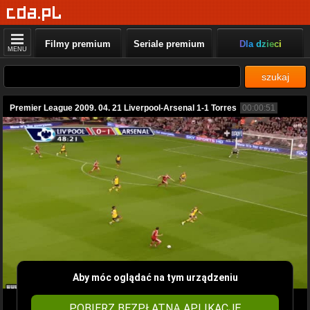
Filmy premium
Seriale premium
Dla dzieci
MENU
szukaj
Premier League 2009. 04. 21 Liverpool-Arsenal 1-1 Torres
00:00:51
Aby móc oglądać na tym urządzeniu
POBIERZ BEZPŁATNĄ APLIKACJĘ