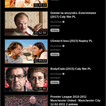
01:44:13
Gotowi na wszystko. Exterminator
(2017) Cały film PL
KinoSwiat
premium
1080p
01:52:39
Uśmiech losu (2023) Napisy PL
KinoSwiat
premium
1080p
01:44:03
Body/Ciało (2015) Cały film PL
KinoSwiat
premium
1080p
01:28:36
Premier League 2010-2011
Manchester United - Manchester City
12-02-2011 2 połowa