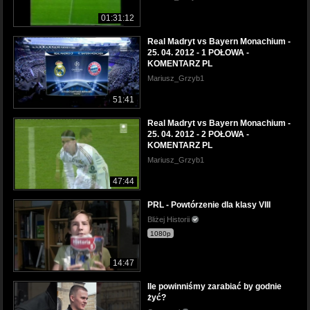
01:31:12
Real Madryt vs Bayern Monachium -
25. 04. 2012 - 1 POŁOWA -
KOMENTARZ PL
Mariusz_Grzyb1
51:41
Real Madryt vs Bayern Monachium -
25. 04. 2012 - 2 POŁOWA -
KOMENTARZ PL
Mariusz_Grzyb1
47:44
PRL - Powtórzenie dla klasy VIII
Bliżej Historii
1080p
14:47
Ile powinniśmy zarabiać by godnie
żyć?