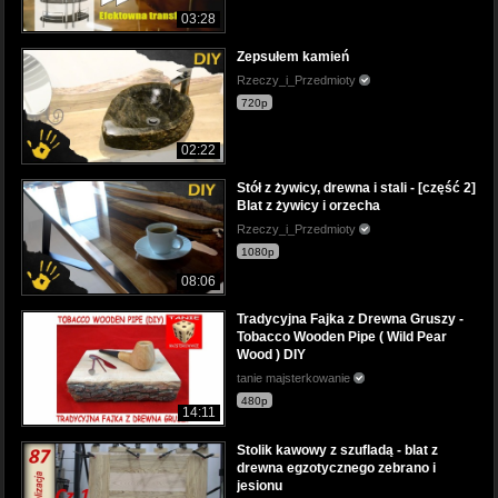
03:28
Zepsułem kamień
Rzeczy_i_Przedmioty
720p
02:22
Stół z żywicy, drewna i stali - [część 2]
Blat z żywicy i orzecha
Rzeczy_i_Przedmioty
1080p
08:06
Tradycyjna Fajka z Drewna Gruszy -
Tobacco Wooden Pipe ( Wild Pear
Wood ) DIY
tanie majsterkowanie
480p
14:11
Stolik kawowy z szufladą - blat z
drewna egzotycznego zebrano i
jesionu