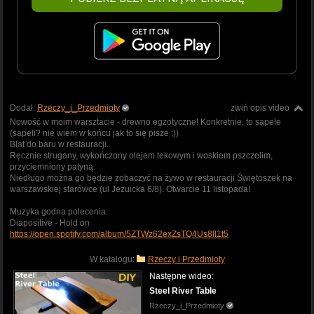
Dodał:
Rzeczy_i_Przedmioty
zwiń opis video
Nowość w moim warsztacie - drewno egzotyczne! Konkretnie, to sapele
(sapeli? nie wiem w końcu jak to się pisze ;))
Blat do baru w restauracji.
Ręcznie strugany, wykończony olejem tekowym i woskiem pszczelim,
przyciemniony patyną.
Niedługo można go będzie zobaczyć na żywo w restauracji Świętoszek na
warszawskiej starówce (ul Jezuicka 6/8). Otwarcie 11 listopada!
Muzyka godna polecenia:
Diapositive - Hold on
https://open.spotify.com/album/5ZTWz62exZsTQ4Us8ll1t5
W katalogu:
Rzeczy i Przedmioty
Następne wideo:
Steel River Table
Rzeczy_i_Przedmioty