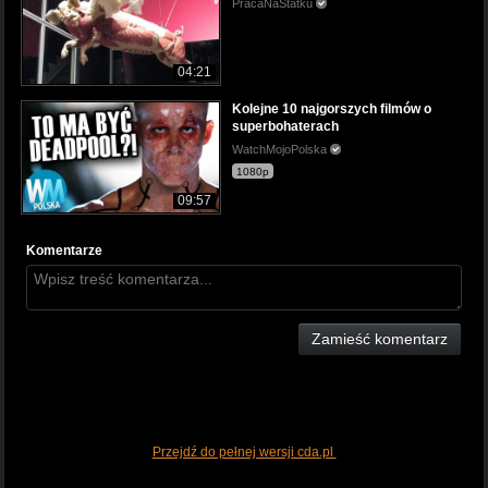
PracaNaStatku
04:21
Kolejne 10 najgorszych filmów o
superbohaterach
WatchMojoPolska
1080p
09:57
Komentarze
Zamieść komentarz
Przejdź do pełnej wersji cda.pl