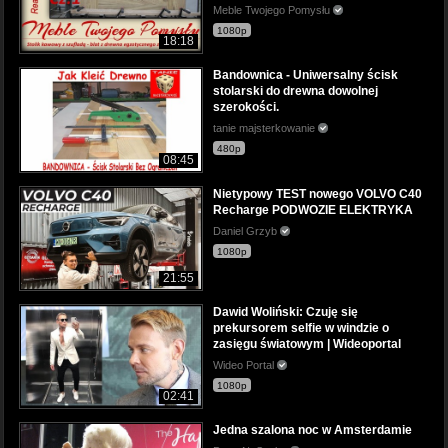
Meble Twojego Pomysłu
1080p
18:18
Bandownica - Uniwersalny ścisk
stolarski do drewna dowolnej
szerokości.
tanie majsterkowanie
480p
08:45
Nietypowy TEST nowego VOLVO C40
Recharge PODWOZIE ELEKTRYKA
Daniel Grzyb
1080p
21:55
Dawid Woliński: Czuję się
prekursorem selfie w windzie o
zasięgu światowym | Wideoportal
Wideo Portal
1080p
02:41
Jedna szalona noc w Amsterdamie