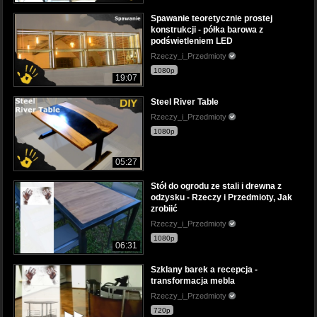
Spawanie teoretycznie prostej
konstrukcji - półka barowa z
podświetleniem LED
Rzeczy_i_Przedmioty
1080p
19:07
Steel River Table
Rzeczy_i_Przedmioty
1080p
05:27
Stół do ogrodu ze stali i drewna z
odzysku - Rzeczy i Przedmioty, Jak
zrobiić
Rzeczy_i_Przedmioty
1080p
06:31
Szklany barek a recepcja -
transformacja mebla
Rzeczy_i_Przedmioty
720p