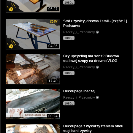
1080p
05:27
Stół z żywicy, drewna i stali - [część 1]
Podstawa
Rzeczy_i_Przedmioty
1080p
04:36
Czy upcycling ma sens? Budowa
stalowej szopy na drewno VLOG
Rzeczy_i_Przedmioty
1080p
17:40
Decoupage inaczej.
Rzeczy_i_Przedmioty
1080p
00:24
Decoupage z wykorzystaniem shou
sugi ban i żywicy.