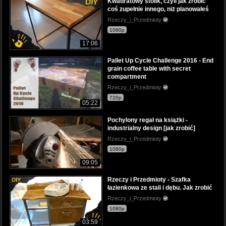
Kwadratowy stolik, czyli jak zrobić
coś zupełnie innego, niż planowałeś
Rzeczy_i_Przedmioty
1080p
17:06
Pallet Up Cycle Challenge 2016 - End
grain coffee table with secret
compartment
Rzeczy_i_Przedmioty
720p
05:22
Pochylony regał na książki -
industrialny design [jak zrobić]
Rzeczy_i_Przedmioty
1080p
09:05
Rzeczy i Przedmioty - Szafka
łazienkowa ze stali i dębu. Jak zrobić
Rzeczy_i_Przedmioty
1080p
03:59