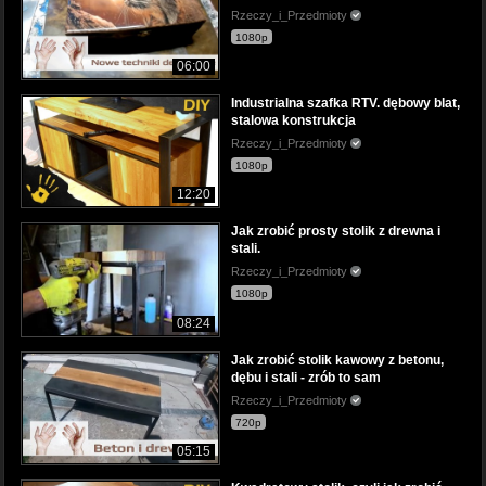
Rzeczy_i_Przedmioty
1080p
06:00
Industrialna szafka RTV. dębowy blat,
stalowa konstrukcja
Rzeczy_i_Przedmioty
1080p
12:20
Jak zrobić prosty stolik z drewna i
stali.
Rzeczy_i_Przedmioty
1080p
08:24
Jak zrobić stolik kawowy z betonu,
dębu i stali - zrób to sam
Rzeczy_i_Przedmioty
720p
05:15