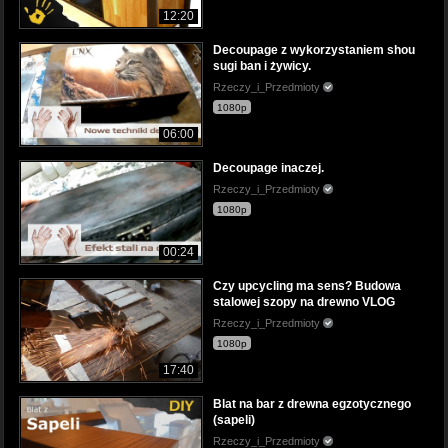
12:20
Decoupage z wykorzystaniem shou
sugi ban i żywicy.
Rzeczy_i_Przedmioty
1080p
06:00
Decoupage inaczej.
Rzeczy_i_Przedmioty
1080p
00:24
Czy upcycling ma sens? Budowa
stalowej szopy na drewno VLOG
Rzeczy_i_Przedmioty
1080p
17:40
Blat na bar z drewna egzotycznego
(sapeli)
Rzeczy_i_Przedmioty