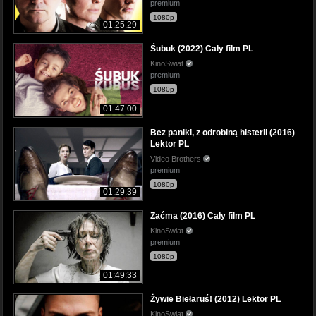
premium
1080p
01:25:29
Śubuk (2022) Cały film PL
KinoSwiat
premium
1080p
01:47:00
Bez paniki, z odrobiną histerii (2016)
Lektor PL
Video Brothers
premium
1080p
01:29:39
Zaćma (2016) Cały film PL
KinoSwiat
premium
1080p
01:49:33
Żywie Biełaruś! (2012) Lektor PL
KinoSwiat