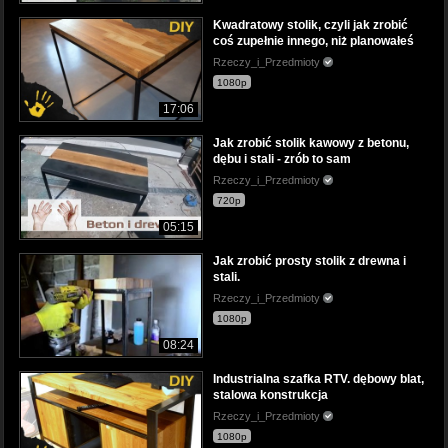
Kwadratowy stolik, czyli jak zrobić
coś zupełnie innego, niż planowałeś
Rzeczy_i_Przedmioty
1080p
17:06
Jak zrobić stolik kawowy z betonu,
dębu i stali - zrób to sam
Rzeczy_i_Przedmioty
720p
05:15
Jak zrobić prosty stolik z drewna i
stali.
Rzeczy_i_Przedmioty
1080p
08:24
Industrialna szafka RTV. dębowy blat,
stalowa konstrukcja
Rzeczy_i_Przedmioty
1080p