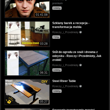
premium
1080p
01:41:08
Szklany barek a recepcja -
transformacja mebla
Rzeczy_i_Przedmioty
720p
03:28
Stół do ogrodu ze stali i drewna z
odzysku - Rzeczy i Przedmioty, Jak
zrobiić
Rzeczy_i_Przedmioty
1080p
06:31
Steel River Table
Rzeczy_i_Przedmioty
1080p
05:27