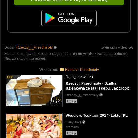
Dodał:
Rzeczy_i_Przedmioty
zwiń opis video
Film pokazujący po krótce próbę rzeźbienia umywalki z kamienia polnego.
Nie, ze skały magmowej.
W katalogu:
Rzeczy i Przedmioty
Następne wideo:
Rzeczy i Przedmioty - Szafka
łazienkowa ze stali i dębu. Jak zrobić
Rzeczy_i_Przedmioty
1080p
03:59
Wesele w Toskanii (2014) Lektor PL
Filmy Akcji
premium
1080p