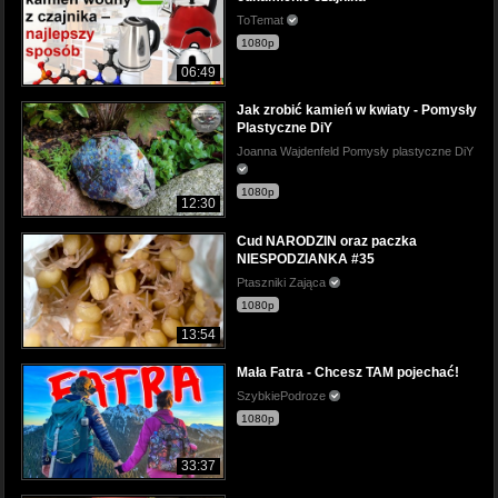
ToTemat
1080p
06:49
Jak zrobić kamień w kwiaty - Pomysły
Plastyczne DiY
Joanna Wajdenfeld Pomysły plastyczne DiY
1080p
12:30
Cud NARODZIN oraz paczka
NIESPODZIANKA #35
Ptaszniki Zająca
1080p
13:54
Mała Fatra - Chcesz TAM pojechać!
SzybkiePodroze
1080p
33:37