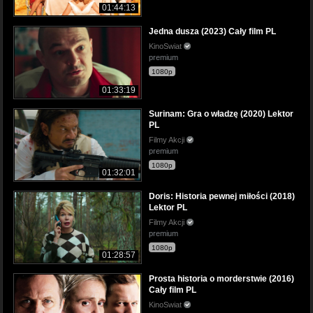
01:44:13
Jedna dusza (2023) Cały film PL
KinoSwiat
premium
1080p
01:33:19
Surinam: Gra o władzę (2020) Lektor
PL
Filmy Akcji
premium
1080p
01:32:01
Doris: Historia pewnej miłości (2018)
Lektor PL
Filmy Akcji
premium
1080p
01:28:57
Prosta historia o morderstwie (2016)
Cały film PL
KinoSwiat