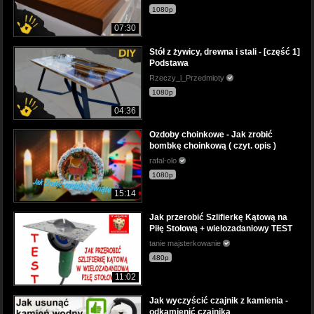
1080p
07:30
Stół z żywicy, drewna i stali - [część 1]
Podstawa
Rzeczy_i_Przedmioty
1080p
04:36
Ozdoby choinkowe - Jak zrobić
bombkę choinkową ( czyt. opis )
rafal-olo
1080p
15:14
Jak przerobić Szlifierkę Kątową na
Piłę Stołową + wielozadaniowy TEST
tanie majsterkowanie
480p
11:02
Jak wyczyścić czajnik z kamienia -
odkamienić czajnika