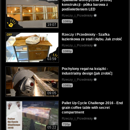
Spawanie teoretycznie prostej
konstrukcji - półka barowa z
podświetleniem LED
Rzeczy_i_Przedmioty
1080p
19:07
Rzeczy i Przedmioty - Szafka
łazienkowa ze stali i dębu. Jak zrobić
Rzeczy_i_Przedmioty
1080p
03:59
Pochylony regał na książki -
industrialny design [jak zrobić]
Rzeczy_i_Przedmioty
1080p
09:05
Pallet Up Cycle Challenge 2016 - End
grain coffee table with secret
compartment
Rzeczy_i_Przedmioty
720p
05:22