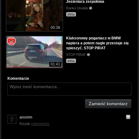
Jesieniara zespołowa
Ranko Ukulele
480p
00:38
Klaksonowy poganiacz w BMW
napiera a potem nagle przestaje się
spieszyć. STOP PIRAT
STOP PIRAT
480p
01:41
Komentarze
Zamieść komentarz
anonim
Kozak
odpowiedz