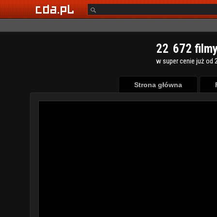
2
2
6
7
2
film
w super cenie już od 2
Strona główna