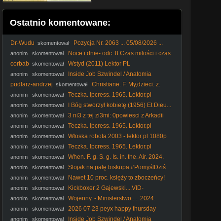
Ostatnio komentowane:
Dr-Wudu
Pozycja Nr. 2063 ... 05/08/2026 ...
skomentował
Noce i dnie- odc. 8 Czas miłości i czas
anonim
skomentował
śmierci
corbab
Wstyd (2011) Lektor PL
skomentował
Inside Job Szwindel / Anatomia
anonim
skomentował
Kryzysu / 2010 Film dokumentalny / PL480p
pudlarz-andrzej
Christiane. F. My,dzieci. z.
skomentował
dworca. Zoo. 1981. Lektor.pl
Teczka. Ipcress. 1965. Lektor.pl
anonim
skomentował
I Bóg stworzył kobietę (1956) Et Dieu...
anonim
skomentował
créa la femme [1080p] [Bluray]
3 ni3 z tej zi3mi: 0powiesci z Arkadii
anonim
skomentował
odcinek 13 polski dubbing
Teczka. Ipcress. 1965. Lektor.pl
anonim
skomentował
Włoska robota 2003 - lektor pl 1080p
anonim
skomentował
Teczka. Ipcress. 1965. Lektor.pl
anonim
skomentował
When. F. g. S. g. Is. in. the. Air. 2024.
anonim
skomentował
Film.pl
Stojak na pałę biskupa #PomyślDziś
anonim
skomentował
odc. 2644
Nawet 10 proc. księży to zboczeńcy!
anonim
skomentował
#IPPTVNaŻywo #ksiądz #kler
Kickboxer 2 Gajewski....VID-
anonim
skomentował
1744780529332 (1)
Wojenny. - Ministerstwo..... 2024.
anonim
skomentował
napisy
2026 07 23 peyx happy thursday
anonim
skomentował
Inside Job Szwindel / Anatomia
anonim
skomentował