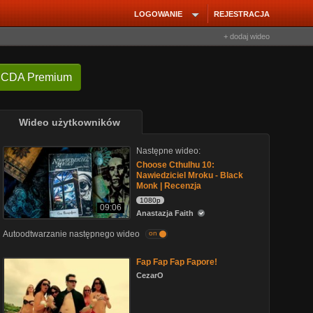
LOGOWANIE
REJESTRACJA
+ dodaj wideo
 CDA Premium
Wideo użytkowników
Następne wideo:
Choose Cthulhu 10:
Nawiedziciel Mroku - Black
Monk | Recenzja
1080p
09:06
Anastazja Faith
Autoodtwarzanie następnego wideo
on
Fap Fap Fap Fapore!
CezarO