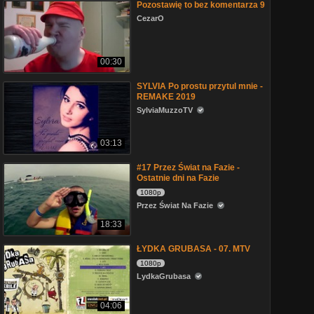
Pozostawię to bez komentarza 9
CezarO
00:30
SYLVIA Po prostu przytul mnie -
REMAKE 2019
SylviaMuzzoTV
03:13
#17 Przez Świat na Fazie -
Ostatnie dni na Fazie
1080p
Przez Świat Na Fazie
18:33
ŁYDKA GRUBASA - 07. MTV
1080p
LydkaGrubasa
04:06