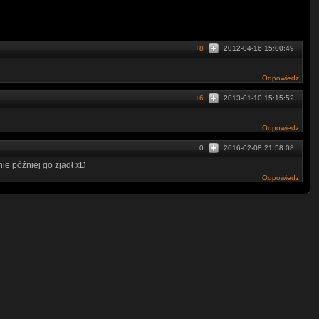
+8
2012-04-16 15:00:49
Odpowiedz
+6
2013-01-10 15:15:52
Odpowiedz
0
2016-02-08 21:58:08
ie później go zjadł xD
Odpowiedz