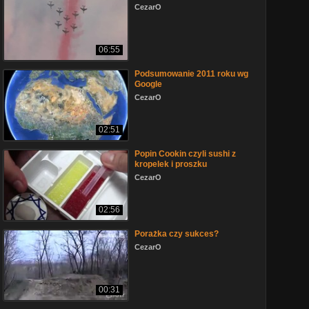
CezarO
06:55
Podsumowanie 2011 roku wg
Google
CezarO
02:51
Popin Cookin czyli sushi z
kropelek i proszku
CezarO
02:56
Porażka czy sukces?
CezarO
00:31