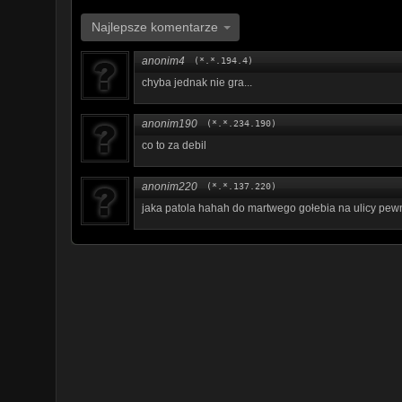
Najlepsze komentarze
anonim4
(*.*.194.4)
chyba jednak nie gra...
anonim190
(*.*.234.190)
co to za debil
anonim220
(*.*.137.220)
jaka patola hahah do martwego gołebia na ulicy pewn