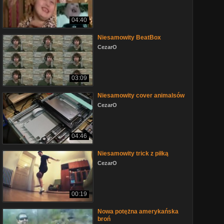
04:40
Niesamowity BeatBox
CezarO
03:09
Niesamowity cover animalsów
CezarO
04:46
Niesamowity trick z piłką
CezarO
00:19
Nowa potężna amerykańska
broń