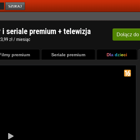
y i seriale premium + telewizja
Dołącz
do
3,99 zł / miesiąc
Filmy premium
Seriale premium
Dla dzieci