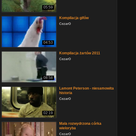
05:59
Kompilacja gifów
CezarO
04:53
Kompilacja żartów 2011
CezarO
08:58
Lamont Peterson - niesamowita
historia
CezarO
02:19
Mała rozwydrzona córka
wieloryba
CezarO