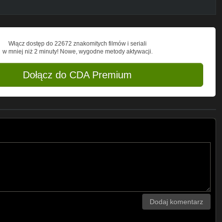
Włącz dostęp do 22672 znakomitych filmów i seriali
w mniej niż 2 minuty! Nowe, wygodne metody aktywacji.
Dołącz do CDA Premium
Dodaj komentarz