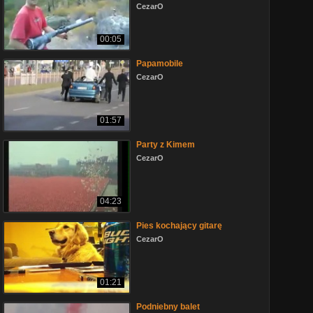
CezarO
00:05
Papamobile
CezarO
01:57
Party z Kimem
CezarO
04:23
Pies kochający gitarę
CezarO
01:21
Podniebny balet