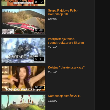
03:12
Grupa Rajdowy Felix -
Kompilacja 18
CezarO
04:48
Interpretacja tekstu
soundtracka z gry Skyrim
CezarO
01:11
Kolejne "ukryte przekazy"
CezarO
01:42
Kompilacja filmów 2011
CezarO