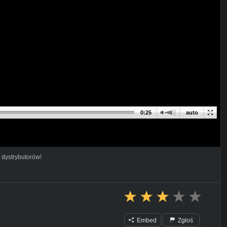
0:25
auto
 dystrybutorów!
Embed
Zgłoś